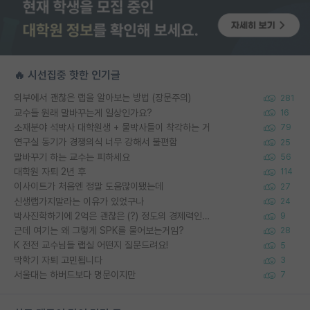
🔥 시선집중 핫한 인기글
외부에서 괜찮은 랩을 알아보는 방법 (장문주의)
281
교수들 원래 말바꾸는게 일상인가요?
16
소재분야 석박사 대학원생 + 물박사들이 착각하는 거
79
연구실 동기가 경쟁의식 너무 강해서 불편함
25
말바꾸기 하는 교수는 피하세요
56
대학원 자퇴 2년 후
114
이사이트가 처음엔 정말 도움많이됐는데
27
신생랩가지말라는 이유가 있었구나
24
박사진학하기에 2억은 괜찮은 (?) 정도의 경제력인가요
9
근데 여기는 왜 그렇게 SPK를 물어보는거임?
28
K 전전 교수님들 랩실 어떤지 질문드려요!
5
막학기 자퇴 고민됩니다
3
서울대는 하버드보다 명문이지만
7