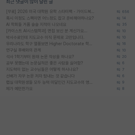
최근 댓글이 많이 달린 글
[무료] 2026 미국 대학원 유학 스타터팩 - 가이드북 & 합격자 컨택메일 템플릿
656
혹시 이정도 스펙이면 어느정도 잡고 준비해야하나요?
14
AI 학회들 거품 슬슬 지적이 나오네요
35
[카이스트 AI시스템학과] 면접 보신 분 계신가요...
10
박사수료인데 지도교수 이직 문제로 고민입니다.
10
우리나라도 학구 열풍보면 Higher Doctorate 학위가 필요하다고 봅니다.
16
연구실 후배와의 관계
10
석사 1학기부터 원래 논문 작성을 하나요?
20
공부 못했는데 논문실적은 좋은 사람을 싫어함?
6
지도력이 없는 교수님들은 어떻게 하시나요?
7
선배가 자꾸 논문 저자 탐내는 것 같습니다
6
랩실 대학원생들 모두 능력 미달인건 지도교수의 영향 아닌가?
9
제가 예민한가요
8