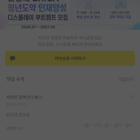
PI 전용 게시판
인문사회 계열 게시판
특수/전문대학원 게시판
카카오 계정과 연동하여 게시글에 달린
댓글 알람, 소식등을 빠르게 받아보세요
반도체/AI 게시판
카카오로 시작하기
장학금/장학생 게시판
학술 정보 게시판
댓글 4개
댓글쓰기
홍보 게시판
커리어
씩씩한 알렉산더 벨
2026.05.13
유학교육
성O대 였군요
이벤트
1
0
1
0
0
대댓글 쓰기
반도체 아카데미