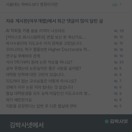
서울대는 하버드보다 명문이지만
7
자유 게시판(아무개랩)에서 최근 댓글이 많이 달린 글
AI 학회들 거품 슬슬 지적이 나오네요
35
[카이스트 AI시스템학과] 면접 보신 분 계신가요...
10
박사수료인데 지도교수 이직 문제로 고민입니다.
10
우리나라도 학구 열풍보면 Higher Doctorate 학위가 필요하다고 봅니다.
16
연구실 후배와의 관계
10
석사 1학기부터 원래 논문 작성을 하나요?
20
공부 못했는데 논문실적은 좋은 사람을 싫어함?
6
대학원 진학에 대한 고민이 있습니다.
5
지도력이 없는 교수님들은 어떻게 하시나요?
7
선배가 자꾸 논문 저자 탐내는 것 같습니다
6
랩실 대학원생들 모두 능력 미달인건 지도교수의 영향 아닌가?
9
제가 예민한가요
8
지원을 권장한다는 답변 후 다른 랩실에 연락
5