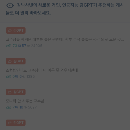
김박사넷의 새로운 거인, 인공지능 김GPT가 추천하는 게시
물로 더 멀리 바라보세요.
김GPT
교수님들 학력은 대부분 좋은 편인데, 학부 수석 졸업은 생각 외로 드문 것 같음
73
57
24005
김GPT
소형렙인대도 교수님이 내 이름 못 외우시던데
0
6
1385
김GPT
모니터 안 사주는 교수님
7
16
5627
김GPT