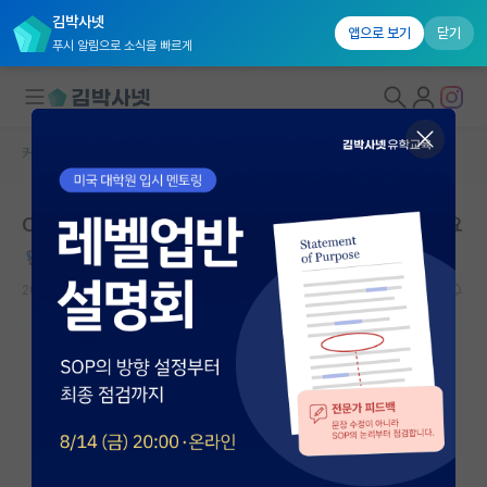
김박사넷
앱으로 보기
닫기
푸시 알림으로 소식을 빠르게
커뮤니티 홈
자유 게시판(아무개랩)
대학원생 모집
O결대는 학과 소개에 교수 풀네임을 공개안하기도 하네요
국내대학원 정보
낙천적인 니콜라 테슬라
연구실&오픈랩
2026.05.12
4
5755
커뮤니티
커뮤니티 홈
전체글보기
베스트 게시판
IF 명예의전당