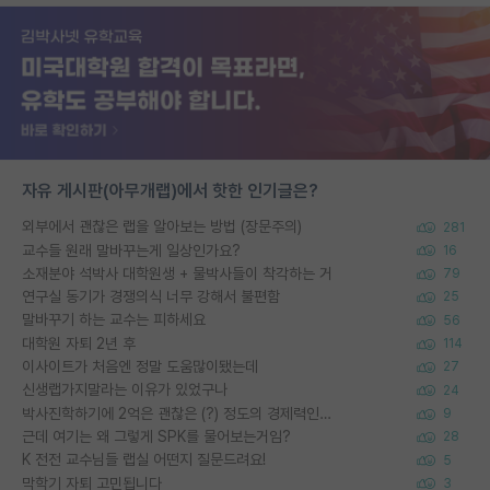
자유 게시판(아무개랩)에서 핫한 인기글은?
외부에서 괜찮은 랩을 알아보는 방법 (장문주의)
281
교수들 원래 말바꾸는게 일상인가요?
16
소재분야 석박사 대학원생 + 물박사들이 착각하는 거
79
연구실 동기가 경쟁의식 너무 강해서 불편함
25
말바꾸기 하는 교수는 피하세요
56
대학원 자퇴 2년 후
114
이사이트가 처음엔 정말 도움많이됐는데
27
신생랩가지말라는 이유가 있었구나
24
박사진학하기에 2억은 괜찮은 (?) 정도의 경제력인가요
9
근데 여기는 왜 그렇게 SPK를 물어보는거임?
28
K 전전 교수님들 랩실 어떤지 질문드려요!
5
막학기 자퇴 고민됩니다
3