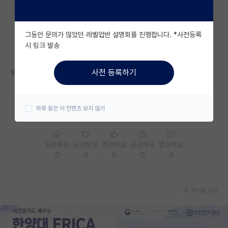
자유 게시판(아무개랩)
그동안 문의가 많았던 레벨업반 설명회를 진행합니다. *사전등록
미국 유학 게시판
시 링크 발송
미국 대학원 합격 후기 게시판
사전 등록하기
뭐 풀네임 공개하라는 법이 없으니 존중하겠으나, 특이한 건 맞죠? 허허...
대학원생 모집 게시판
https://www.sungkyul.ac.kr/computer/4123/subview.do
대학원 합격 후기 게시판
하루 동안 이 컨텐츠 보지 않기
연구실(PI) 홍보 게시판
석박사 채용 정보 게시판
응원해요
공감해요
추천해요
궁금해요
별로에요
0
0
0
0
0
임용 정보 게시판
학부 인턴 게시판
게시글 공유
취업 게시판
임용 후기 게시판