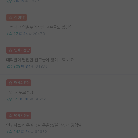
7
12
5077
김GPT
드러내고 학벌주의자인 교수들도 있긴함
47
44
20473
명예의전당
대학원에 답답한 친구들이 많이 보이네요...
308
34
64876
명예의전당
우리 지도교수님..
175
33
60717
명예의전당
연구자로서 우여곡절 우울증/불안장애 경험담
342
24
69662