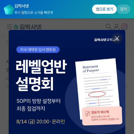
김박사넷
앱으로 보기
닫기
푸시 알림으로 소식을 빠르게
커뮤니티 홈
자유 게시판(아무개랩)
대학원생 모집
서울대 서류, 면접, 컨택 다 통과하고도 불합하는 경우가
국내대학원 정보
있나요?
연구실&오픈랩
다정한 쿠르트 괴델
커뮤니티
2026.05.12
1
611
커뮤니티 홈
전체글보기
베스트 게시판
IF 명예의전당