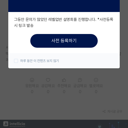
자유 게시판(아무개랩)
그동안 문의가 많았던 레벨업반 설명회를 진행합니다. *사전등록
미국 유학 게시판
시 링크 발송
미국 대학원 합격 후기 게시판
사전 등록하기
대학원생 모집 게시판
서류, 면접, 컨택 각 단계를 다 통과하긴 했는데,
막상 합불은 면접 성적순이라고 나와 있길래 각 단계 통과하는 거랑 최종 합
대학원 합격 후기 게시판
격은 별개인가 해서요…
하루 동안 이 컨텐츠 보지 않기
연구실(PI) 홍보 게시판
석박사 채용 정보 게시판
응원해요
공감해요
추천해요
궁금해요
별로에요
임용 정보 게시판
0
0
0
0
0
학부 인턴 게시판
게시글 공유
취업 게시판
임용 후기 게시판