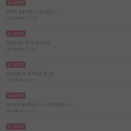
김GPT
컨택 후 불합격할 수 있나요??....
0
8
17838
김GPT
면접을 많이 못 본 것 같은데,
2
6
7249
김GPT
컨택 메일 후 줌 미팅을 했는데
0
4
3824
김GPT
카이전전 입시절차 ㄹㅇ 이해가 안되네ㅜㅜ
4
17
4020
김GPT