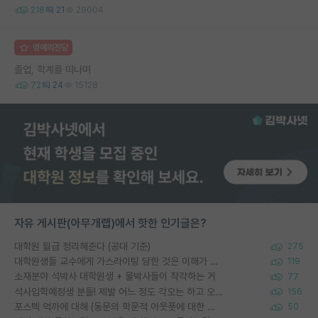
218
21
29004
명예의전당
졸업, 학계를 떠나며
72
24
15128
자유 게시판(아무개랩)에서 핫한 인기글은?
대학원 월급 정리해준다 (공대 기준)
275
대학원생들 교수에게 가스라이팅 당한 것은 이해가 갑니다. 안타깝네요.
119
소재분야 석박사 대학원생 + 물박사들이 착각하는 거
77
석사입학예정생 분들! 제발 어느 정도 각오는 하고 오세요.
156
포스텍 억까에 대해 (동문의 학문적 아웃풋에 대한 반박)
50