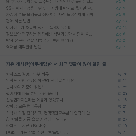
왜 후배가 못하는걸 교수님은 내 책임으로 돌리는걸까요?
7
SSH 박사과정을 그만두고 지방대 박사로 옮기면 교수의 꿈은 끝일까요?
9
가슴에 손을 올려놓고 싫어하는 사람 불공정하게 리뷰
9
편애 하는 방법
16
이사이트가 처음엔 정말 도움많이됐는데
14
정보보안 연구하는 입장에선 식별가능한 사진을 올리는건 비추이긴함
6
박사 전문연 선발 서류 추가 보완 여부(?)
2
역대급 대학원생 빌런
2
자유 게시판(아무개랩)에서 최근 댓글이 많이 달린 글
카이스트 경영공학부 서류
28
입학도 안한 신입생이 원래 관심을 받나요
14
물박사의 기준이 뭐임?
22
랩홈피에 다들 본인 사진 올리냐
23
신생랩가지말라는 이유가 있었구나
16
장학금 모은 랩비통장
21
석박사 과정 합격하고, 컨택했던교수님이 연락이 안됩니다...
7
AI 학회들 거품 슬슬 지적이 나오네요
27
카이스트 서류 전형 배수
10
DGIST 가는 방법 추천 부탁드립니다.
7