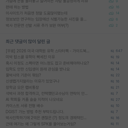
가슴에 손을 올려놓고 싫어하는 사람 불공정하게 리뷰
9
편애 하는 방법
16
이사이트가 처음엔 정말 도움많이됐는데
14
정보보안 연구하는 입장에선 식별가능한 사진을 올리는건 비추이긴함
6
박사 전문연 선발 서류 추가 보완 여부(?)
2
최근 댓글이 많이 달린 글
[무료] 2026 미국 대학원 유학 스타터팩 - 가이드북 & 합격자 컨택메일 템플릿
647
미박 탑스쿨 유학이 빡세진 이유
19
혹시 이정도 스펙이면 어느정도 잡고 준비해야하나요?
14
입학도 안한 신입생이 원래 관심을 받나요
14
물박사의 기준이 뭐임?
22
신생랩가지말라는 이유가 있었구나
16
장학금 모은 랩비통장
21
석박사 과정 합격하고, 컨택했던교수님이 연락이 안됩니다...
7
AI 학회들 거품 슬슬 지적이 나오네요
27
카이스트 서류 전형 배수
10
DGIST 가는 방법 추천 부탁드립니다.
7
박사진학하기에 2억은 괜찮은 (?) 정도의 경제력인가요
16
근데 여기는 왜 그렇게 SPK를 물어보는거임?
11