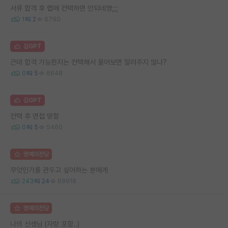
서류 합격 후 랩에 컨택하면 안되네영;;;
1
2
6790
김GPT
근데 합격 가능한지는 컨택해서 물어보면 알려주지 않냐?
0
5
6648
김GPT
컨택 후 면접 망함
0
5
5460
명예의전당
무엇인가를 관두고 싶어하는 분에게
243
24
69918
명예의전당
나의 선생님 (자랑 포함..)