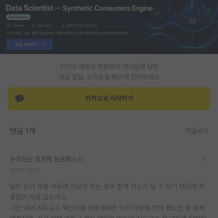
PI 전용 게시판
인문사회 계열 게시판
특수/전문대학원 게시판
카카오 계정과 연동하여 게시글에 달린
반도체/AI 게시판
댓글 알람, 소식등을 빠르게 받아보세요
장학금/장학생 게시판
카카오로 시작하기
학술 정보 게시판
댓글 1개
댓글쓰기
홍보 게시판
커리어
눈치보는 호르헤 보르헤스
유학교육
2026.05.12
일단 원서 제출 서류에 이상이 있는 경우 합격 취소가 될 수 있기 때문에 최
이벤트
종합이 따로 있는거고,
기간 내에 지도교수 확인서를 제출해야만 하기 때문에 컨택 했으면 별 문제
반도체 아카데미