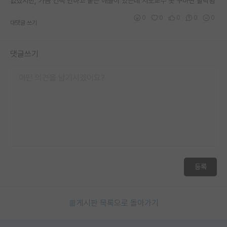
없겠지만, 가끔 컨택 안하고 붙는 애들이 있는데 지도교수 못 구하면 탈락됨
재팬라운지 🌸
0
0
0
0
0
대댓글 쓰기
댓글쓰기
등록
게시판 목록으로 돌아가기