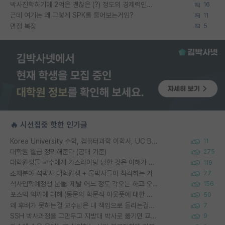
박사진학하기에 2억은 괜찮은 (?) 정도의 경제력인가요
16
근데 여기는 왜 그렇게 SPK를 물어보는거임?
11
면접 복장
5
🔥 시선집중 핫한 인기글
Korea University 수학, 컴퓨터과학 이학사, UC Berkeley 산업공학 대학원 공학박사가 되는 것은 쉽지 않겠죠?
11
대학원 월급 정리해준다 (공대 기준)
275
대학원생들 교수에게 가스라이팅 당한 것은 이해가 갑니다. 안타깝네요.
119
소재분야 석박사 대학원생 + 물박사들이 착각하는 거
77
석사입학예정생 분들! 제발 어느 정도 각오는 하고 오세요.
156
포스텍 억까에 대해 (동문의 학문적 아웃풋에 대한 반박)
50
왜 후배가 못하는걸 교수님은 내 책임으로 돌리는걸까요?
7
SSH 박사과정을 그만두고 지방대 박사로 옮기면 교수의 꿈은 끝일까요?
9