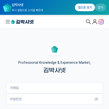
김박사넷
앱으로 보기
닫기
푸시 알림으로 소식을 빠르게
대학원생 모집
국내대학원 정보
연구실&오픈랩
Professional Knowledge & Experience Market,
김박사넷
커뮤니티
커리어
이메일
유학교육
이벤트
비밀번호
반도체 아카데미