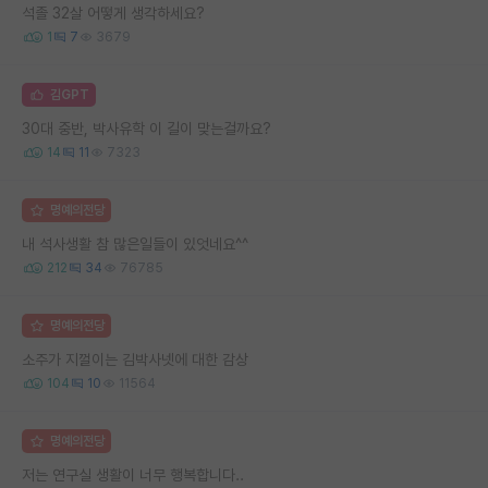
석졸 32살 어떻게 생각하세요?
1
7
3679
김GPT
30대 중반, 박사유학 이 길이 맞는걸까요?
14
11
7323
명예의전당
내 석사생활 참 많은일들이 있엇네요^^
212
34
76785
명예의전당
소주가 지껄이는 김박사넷에 대한 감상
104
10
11564
명예의전당
저는 연구실 생활이 너무 행복합니다..