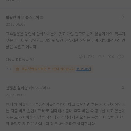
재팬라운지 🌸
팔팔한 레프 톨스토이
2026.05.09
교수임용은 당연히 안바라시는게 맞고 개인 연구도 쉽지 않을거에요. 학부가
낮은데 나이도 많으면... 예외도 있긴 하겠지만 본인은 이미 지방대생이라 안
긁은 복권도 아니라..
1
0
2
0
2
대댓글 1개
대댓글 쓰기
해당 댓글을 보려면 로그인이 필요합니다.
로그인하기
언짢은 윌리엄 셰익스피어
2026.05.09
여기 왜 이렇게 다 부정적이죠? 본인이 하고 싶으시면 하는 거 아닌가요? 저
는 지금 바로 졸업하고 바로 입학해서 군대 휴학 빼면 쭉 공부를 하고 있는데
저는 오히려 이렇게 일을 하시다가 결심하시고 오시는 분들이 더 부럽고 학
위 과정도 저 같은 사람보다 더 잘하실거라고 생각합니다