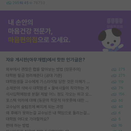
295
45
78753
자유 게시판(아무개랩)에서 핫한 인기글은?
외부에서 괜찮은 랩을 알아보는 방법 (장문주의)
275
대학원 월급 정리해준다 (공대 기준)
275
대학원생들 교수에게 가스라이팅 당한 것은 이해가 갑니다. 안타깝네요.
119
소재분야 석박사 대학원생 + 물박사들이 착각하는 거
75
석사입학예정생 분들! 제발 어느 정도 각오는 하고 오세요.
156
포스텍 억까에 대해 (동문의 학문적 아웃풋에 대한 반박)
50
교수님이 슬럼프에 빠지게 되는 과정
40
왜 후배가 못하는걸 교수님은 내 책임으로 돌리는걸까요?
6
대학원 어디로 가야할까요?
5
편애 하는 방법
16