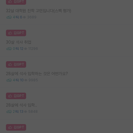
김GPT
32살 대학원 진학 고민입니다(스펙 평가)
4
6
3689
김GPT
30살 석사 취업
0
12
11296
김GPT
28살에 석사 입학하는 것은 어떤가요?
4
10
9985
김GPT
28살에 석사 입학..
2
13
5848
김GPT