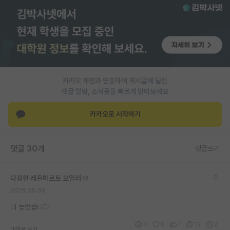
PI 전용 게시판
인문사회 계열 게시판
특수/전문대학원 게시판
반도체/AI 게시판
카카오 계정과 연동하여 게시글에 달린
댓글 알람, 소식등을 빠르게 받아보세요
장학금/장학생 게시판
카카오로 시작하기
학술 정보 게시판
홍보 게시판
댓글 30개
댓글쓰기
커리어
다정한 레온하르트 오일러
유학교육
2026.05.09
이벤트
네 늦었습니다
반도체 아카데미
0
0
1
13
2
대댓글 쓰기