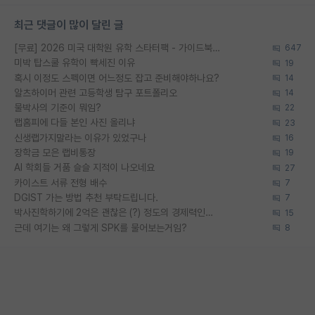
최근 댓글이 많이 달린 글
[무료] 2026 미국 대학원 유학 스타터팩 - 가이드북 & 합격자 컨택메일 템플릿
647
미박 탑스쿨 유학이 빡세진 이유
19
혹시 이정도 스펙이면 어느정도 잡고 준비해야하나요?
14
알츠하이머 관련 고등학생 탐구 포트폴리오
14
물박사의 기준이 뭐임?
22
랩홈피에 다들 본인 사진 올리냐
23
신생랩가지말라는 이유가 있었구나
16
장학금 모은 랩비통장
19
AI 학회들 거품 슬슬 지적이 나오네요
27
카이스트 서류 전형 배수
7
DGIST 가는 방법 추천 부탁드립니다.
7
박사진학하기에 2억은 괜찮은 (?) 정도의 경제력인가요
15
근데 여기는 왜 그렇게 SPK를 물어보는거임?
8