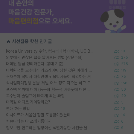
🔥 시선집중 핫한 인기글
Korea University 수학, 컴퓨터과학 이학사, UC Berkeley 산업공학 대학원 공학박사가 되는 것은 쉽지 않겠죠?
10
외부에서 괜찮은 랩을 알아보는 방법 (장문주의)
275
대학원 월급 정리해준다 (공대 기준)
275
대학원생들 교수에게 가스라이팅 당한 것은 이해가 갑니다. 안타깝네요.
119
소재분야 석박사 대학원생 + 물박사들이 착각하는 거
75
석사입학예정생 분들! 제발 어느 정도 각오는 하고 오세요.
156
포스텍 억까에 대해 (동문의 학문적 아웃풋에 대한 반박)
50
교수님이 슬럼프에 빠지게 되는 과정
40
대학원 어디로 가야할까요?
5
편애 하는 방법
16
이사이트가 처음엔 정말 도움많이됐는데
14
커뮤니티는 다 쓰레기통이지
6
정보보안 연구하는 입장에선 식별가능한 사진을 올리는건 비추이긴함
6