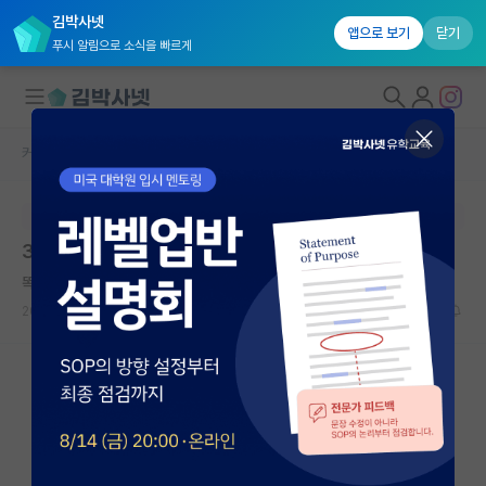
김박사넷
앱으로 보기
닫기
푸시 알림으로 소식을 빠르게
커뮤니티 홈
자유 게시판(아무개랩)
대학원생 모집
본문이 수정되지 않는 박제글입니다.
국내대학원 정보
32살 석박사 입학고민
연구실&오픈랩
똑똑한 윌리엄 셰익스피어
*
커뮤니티
2026.05.09
30
3001
커뮤니티 홈
전체글보기
베스트 게시판
IF 명예의전당