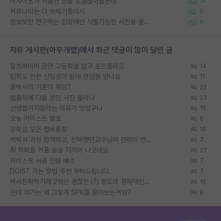
이사이트가 처음엔 정말 도움많이됐는데
14
커뮤니티는 다 쓰레기통이지
6
정보보안 연구하는 입장에선 식별가능한 사진을 올리는건 비추이긴함
6
자유 게시판(아무개랩)에서 최근 댓글이 많이 달린 글
알츠하이머 관련 고등학생 탐구 포트폴리오
14
입학도 안한 신입생이 원래 관심을 받나요
11
물박사의 기준이 뭐임?
22
랩홈피에 다들 본인 사진 올리냐
23
신생랩가지말라는 이유가 있었구나
16
오늘 카이스트 발표
6
장학금 모은 랩비통장
19
석박사 과정 합격하고, 컨택했던교수님이 연락이 안됩니다...
7
AI 학회들 거품 슬슬 지적이 나오네요
27
카이스트 서류 전형 배수
7
DGIST 가는 방법 추천 부탁드립니다.
7
박사진학하기에 2억은 괜찮은 (?) 정도의 경제력인가요
15
근데 여기는 왜 그렇게 SPK를 물어보는거임?
8