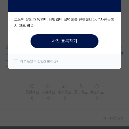
자유 게시판(아무개랩)
그동안 문의가 많았던 레벨업반 설명회를 진행합니다. *사전등록
미국 유학 게시판
시 링크 발송
미국 대학원 합격 후기 게시판
사전 등록하기
대학원생 모집 게시판
97년생입니다.. 현재 지방대를 나와 중소기업 다니고있는데 관련 업계 기술
사를 따고 연구쪽으로 더 깊게 공부가 하고싶어서 고민중인데 너무 늦지않았
대학원 합격 후기 게시판
나 고민이돼서 물어봅니다..괜찮겠죠? 교수 임용은 바라지도않고 개인연구
하루 동안 이 컨텐츠 보지 않기
하고 사업도하고 살고싶네요..
연구실(PI) 홍보 게시판
석박사 채용 정보 게시판
임용 정보 게시판
응원해요
공감해요
추천해요
궁금해요
별로에요
8
0
0
1
0
학부 인턴 게시판
취업 게시판
게시글 공유
임용 후기 게시판