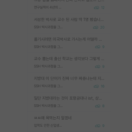
연구실적이 4년의 공백이 있는거 어떻게 생각하냐
12
서성한 박사로 교수 된 사람 딱 1명 봤습니다. 근데 지방대 박사로 교수된 거는 기적이 일어나야되요. 서성한 학부부터여도 빡센게 교수임용일텐데 지방대박사로 무슨 교수가 되나요...... 중소기업/중견기업 팀장급/연구소장급이나 될거 같네요.
SSH 박사과정을 그만두고 지방대 박사로 옮기면 교수의 꿈은 끝일까요?
20
옮기시려면 미국박사로 가시는게 어떨까 싶네요. 교수가 꿈이면 미국박사 하고 미국교수 까지 같이 노리시는게 기회가 많지 않을까요?
SSH 박사과정을 그만두고 지방대 박사로 옮기면 교수의 꿈은 끝일까요?
9
교수 뽑는데 출신 학교는 생각보다 그렇게 안 봄. 앞으로는 더 안 보게 될거임. 박사는 어디서 진행해도 됨. 단, 제대로 쌓고 좋은 실적 만들 수 있다면. 그런데 지방대는 그럴 가능성이 지극히 낮음. 나만 열심히 잘 하면 된다? 인간은 주변 환경에 지배되는 나약한 존재임. 주변의 지방대 대학원생과 섞이고 지방 특유의 여유로움 또는 나쁘게 얘기해서 나태함에 젖어 살다보면 교수의 꿈 자체를 잊어버리게 될 가능성도 있음. 주변 환경이 70~80%임.
SSH 박사과정을 그만두고 지방대 박사로 옮기면 교수의 꿈은 끝일까요?
9
지방대 이 단어가 진짜 너무 짜증나는데 지방대면 다 그냥 쓰레기인가요? 무슨 말 같지도 않은 댓글들이 있는건지??? 지방에도 충분히 좋은 대학 많고 충분히 잘하는 교수님들 많습니다 포항공대 4개 IST 대표 지거국들 여기 모두 다 지방에 있고 여기 출신들 중에 교수하는 분들 적지 않습니다 지거국 출신이 무슨 교수를 하냐?라고 생각할 사람들 많은데 상위 대표 지거국에 아웃라이어들 많습니다 결국 개인의 연구역량과 실적이 중요합니다 이 역량을 펼치는데 있어서 지도교수와의 합도 중요합니다. 그리고 경력이 필요하면 해외포닥까지 다녀오세요
SSH 박사과정을 그만두고 지방대 박사로 옮기면 교수의 꿈은 끝일까요?
16
일단 지방대라는 것이 포항공대나 ist, 상위 지거국은 아니라고 생각하겠습니다. 그런곳은 서성한에 비해 소위 대학 네임밸류가 크게 뒤떨어지지는 않으니까요. 대학 이름이 중요하냐? 당연합니다. 대학 이름이 좋아서 좋은 아웃풋이 나오는 것이냐, 좋은 대학은 좋은 사람과 좋은 기회가 몰려있으니 아웃풋도 자연스럽게 좋아지는 것이냐? 대답하기 어려운 문제입니다. 아직 한국 사회에서 학벌을 보는 것도, 특히 이공계를 중심으로 학벌보다는 실적 위주라는 분위기가 형성되는 것도 사실입니다. 지방대 출신으로 전임교수가 될수 있느냐? 가능 불가능을 따지면 당연히 가능입니다. 지방대 박사 출신으로 전임교원이 된 경우가 실제로 있으니까요. 현실적인 가능성이 있느냐? 지금 이정도 대학의 교수가 되고싶다고 생각되는 대학 들어가서 컴공과 교수 목록 켜고 박사 어디서 받았는지 쭉 한번 보세요. 냉정하게 지방대 출신인 분들이 많지는 않으실겁니다.
SSH 박사과정을 그만두고 지방대 박사로 옮기면 교수의 꿈은 끝일까요?
8
ㅉㅉ왜 욕먹는지 알겠네
입학도 안한 신입생이 원래 관심을 받나요
9