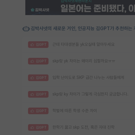
김박사넷의 새로운 거인, 인공지능 김GPT가 추천하는 
근데 타대생분들 yk오실때 알아두세요
김GPT
skp랑 yk 차이는 왜이리 심할까요ㅠㅠ
김GPT
입학 난이도로 SKP 급간 나누는 사람들에게
김GPT
skp랑 ky 차이가 그렇게 극심한지 궁금합니다.
김GPT
학벌에 따른 학생 수준 차이
김GPT
한학기 꿇고 skp 도전, 혹은 자대 진학
김GPT