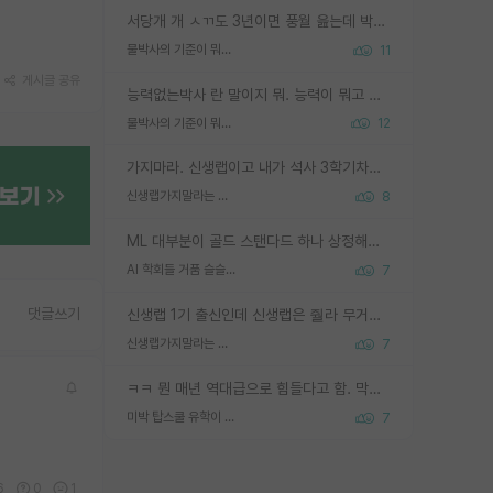
서당개 개 ㅅㄲ도 3년이면 풍월 읊는데 박사 5년 이상 대리고 있으면서 물된건 교수 탓 맞는ㄱ게 거기가 서당이 아니란 소리임
물박사의 기준이 뭐임?
11
게시글 공유
능력없는박사 란 말이지 뭐. 능력이 뭐고 능력이 있다는게 뭔지는 사람마다 기준이 다르니까 얘기해봐야 서로 자기 기준만 얘기해서 논쟁이 끝이 안나고. 주위에서 능력있고 야심있는 신입생이 교수가 유의미한 피드백을 아예 안주면서 제대로된 과제에 참여해볼 기회도 제공하지 않고 잡일 뺑뺑이만 돌려서 맨날 단순작업만 하면서 밤새다가 눈빛이 점점 죽어가는걸 본 사람은 물박사는 교수탓이라고 하고, 교수는 이것저것 알려도 주고 기회도 주고 사수 동기 붙여주면서 어떻게든 끌고가려고 하는데 본인이 매일 뺀질거리면서 출근 하는둥마는둥 하다가 기껏 와서도 폰이나 쳐다보다가 실험 망치고 저녁약속있어서 먼저 가볼게요~ 하는걸 본 사람은 물박사는 본인탓이라고 함.
물박사의 기준이 뭐임?
12
가지마라. 신생랩이고 내가 석사 3학기차인데 최고참인데 나도 아무것도 모르는데 교수가 후배들 왜 논문 교육 안시키냐. 논문 왜 안 써오냐 닦달한다
신생랩가지말라는 이유가 있었구나
8
ML 대부분이 골드 스탠다드 하나 상정해놓고 (벤치마크 데이터셋이 여러 개면 여러 개 상정) 그거 얼마나 잘 맞추나 싸움임 가끔 번뜩이는 설계 철학을 보여주는 논문들도 있지만 대부분 그거 성적 얼마나 더 올리느라에 혈안이 되어 있는 측면이 잇음
AI 학회들 거품 슬슬 지적이 나오네요
7
댓글쓰기
신생랩 1기 출신인데 신생랩은 줠라 무거운 바벨 같은거임. 들면 대박인데 못들면 깔려 죽음. 아무도 알려주지 않는 환경에서 자생해야하지만, 일단 살아남았다면 그 어떤 사람보다 악착같고 생존력 높은 사람으로 거듭날 수 있음
신생랩가지말라는 이유가 있었구나
7
ㅋㅋ 뭔 매년 역대급으로 힘들다고 함. 막상 보면 별로 변한건 없음.
미박 탑스쿨 유학이 빡세진 이유
7
6
0
1