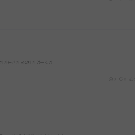
정 가는건 개 쓰잘데기 없는 짓임
0
0