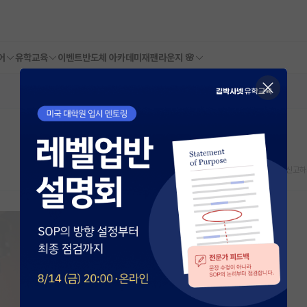
어
유학교육
이벤트
반도체 아카데미
재팬라운지 🌸
스크랩
신고하