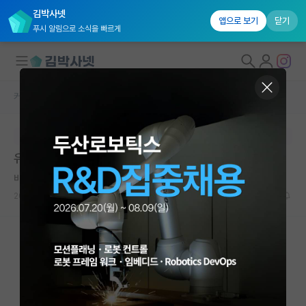
김박사넷
앱으로 보기
닫기
푸시 알림으로 소식을 빠르게
커뮤니티 홈
자유 게시판(아무개랩)
대학원생 모집
본문이 수정되지 않는 박제글입니다.
국내대학원 정보
유니스트 하계인턴 컨텍 ?
연구실&오픈랩
비관적인 로버트 보일
커뮤니티
2026.05.07
1
1399
커뮤니티 홈
전체글보기
베스트 게시판
IF 명예의전당