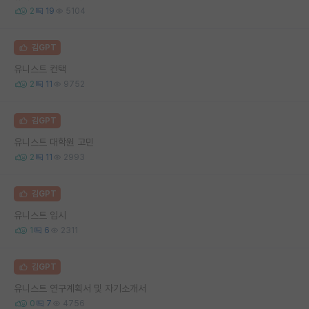
2
19
5104
김GPT
유니스트 컨택
2
11
9752
김GPT
유니스트 대학원 고민
2
11
2993
김GPT
유니스트 입시
1
6
2311
김GPT
유니스트 연구계획서 및 자기소개서
0
7
4756