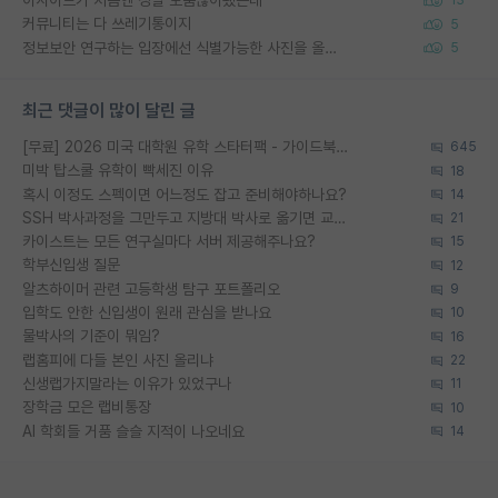
13
커뮤니티는 다 쓰레기통이지
5
정보보안 연구하는 입장에선 식별가능한 사진을 올리는건 비추이긴함
5
최근 댓글이 많이 달린 글
[무료] 2026 미국 대학원 유학 스타터팩 - 가이드북 & 합격자 컨택메일 템플릿
645
미박 탑스쿨 유학이 빡세진 이유
18
혹시 이정도 스펙이면 어느정도 잡고 준비해야하나요?
14
SSH 박사과정을 그만두고 지방대 박사로 옮기면 교수의 꿈은 끝일까요?
21
카이스트는 모든 연구실마다 서버 제공해주나요?
15
학부신입생 질문
12
알츠하이머 관련 고등학생 탐구 포트폴리오
9
입학도 안한 신입생이 원래 관심을 받나요
10
물박사의 기준이 뭐임?
16
랩홈피에 다들 본인 사진 올리냐
22
신생랩가지말라는 이유가 있었구나
11
장학금 모은 랩비통장
10
AI 학회들 거품 슬슬 지적이 나오네요
14