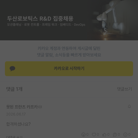
PI 전용 게시판
인문사회 계열 게시판
특수/전문대학원 게시판
반도체/AI 게시판
카카오 계정과 연동하여 게시글에 달린
댓글 알람, 소식등을 빠르게 받아보세요
장학금/장학생 게시판
카카오로 시작하기
학술 정보 게시판
홍보 게시판
댓글 1개
댓글쓰기
커리어
못된 프란츠 카프카
유학교육
2026.06.17
이벤트
합격하셨나요?
반도체 아카데미
0
0
0
0
0
대댓글 쓰기