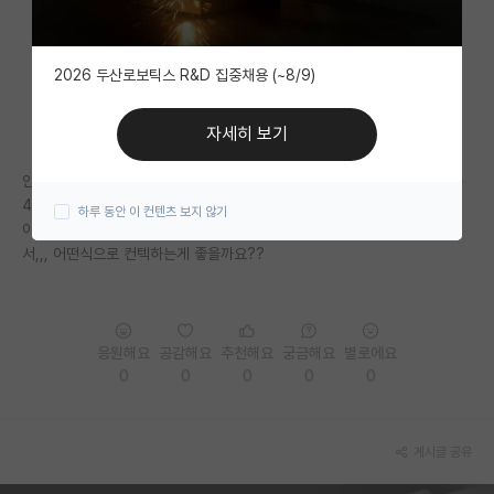
자유 게시판(아무개랩)
2026 두산로보틱스 R&D 집중채용 (~8/9)
미국 유학 게시판
미국 대학원 합격 후기 게시판
자세히 보기
대학원생 모집 게시판
안녕하세요 서울 건동홍 라인 반도체쪽 전공중인 3학년입니다. 평점평균은
4.22/4.5인데 이 외엔 스펙이 하나도 없어서
하루 동안 이 컨텐츠 보지 않기
대학원 합격 후기 게시판
이번 여름 유니스트 인턴을 컨텍해보고 싶은데 CV에 적을게 하나도없어
서,,, 어떤식으로 컨텍하는게 좋을까요??
연구실(PI) 홍보 게시판
석박사 채용 정보 게시판
임용 정보 게시판
응원해요
공감해요
추천해요
궁금해요
별로에요
0
0
0
0
0
학부 인턴 게시판
취업 게시판
게시글 공유
임용 후기 게시판