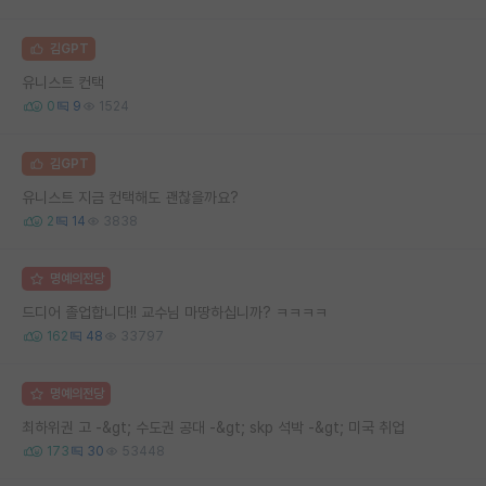
김GPT
유니스트 컨택
0
9
1524
김GPT
유니스트 지금 컨택해도 괜찮을까요?
2
14
3838
명예의전당
드디어 졸업합니다!! 교수님 마땅하십니까? ㅋㅋㅋㅋ
162
48
33797
명예의전당
최하위권 고 -&gt; 수도권 공대 -&gt; skp 석박 -&gt; 미국 취업
173
30
53448