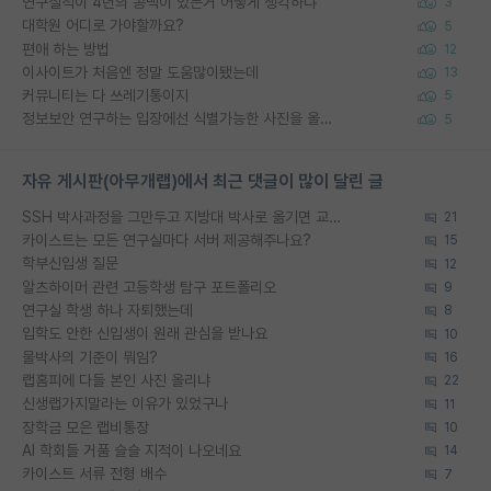
연구실적이 4년의 공백이 있는거 어떻게 생각하냐
3
대학원 어디로 가야할까요?
5
편애 하는 방법
12
이사이트가 처음엔 정말 도움많이됐는데
13
커뮤니티는 다 쓰레기통이지
5
정보보안 연구하는 입장에선 식별가능한 사진을 올리는건 비추이긴함
5
자유 게시판(아무개랩)에서 최근 댓글이 많이 달린 글
SSH 박사과정을 그만두고 지방대 박사로 옮기면 교수의 꿈은 끝일까요?
21
카이스트는 모든 연구실마다 서버 제공해주나요?
15
학부신입생 질문
12
알츠하이머 관련 고등학생 탐구 포트폴리오
9
연구실 학생 하나 자퇴했는데
8
입학도 안한 신입생이 원래 관심을 받나요
10
물박사의 기준이 뭐임?
16
랩홈피에 다들 본인 사진 올리냐
22
신생랩가지말라는 이유가 있었구나
11
장학금 모은 랩비통장
10
AI 학회들 거품 슬슬 지적이 나오네요
14
카이스트 서류 전형 배수
7