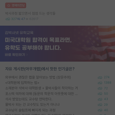
명예의전당
박사과정 밟으면서 점점 드는 생각들
327
47
62617
자유 게시판(아무개랩)에서 핫한 인기글은?
외부에서 괜찮은 랩을 알아보는 방법 (장문주의)
274
<대학원에 입학하는 법>
1388
소재분야 석박사 대학원생 + 물박사들이 착각하는 거
72
포스텍 억까에 대해 (동문의 학문적 아웃풋에 대한 반박)
50
석사 받았는데도 교수랑 연락한다.
43
물박사 되는 건 교수탓도 있는거 아니냐
29
교수님이 슬럼프에 빠지게 되는 과정
40