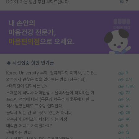
DGIST 가는 방법 추천 부탁드립니다.
7
🔥 시선집중 핫한 인기글
Korea University 수학, 컴퓨터과학 이학사, UC Berkeley 산업공학 대학원 공학박사가 되는 것은 쉽지 않겠죠?
9
외부에서 괜찮은 랩을 알아보는 방법 (장문주의)
274
<대학원에 입학하는 법>
1388
소재분야 석박사 대학원생 + 물박사들이 착각하는 거
72
포스텍 억까에 대해 (동문의 학문적 아웃풋에 대한 반박)
50
석사 받았는데도 교수랑 연락한다.
43
물박사 되는 건 교수탓도 있는거 아니냐
29
교수님이 슬럼프에 빠지게 되는 과정
40
대학원 어디로 가야할까요?
5
편애 하는 방법
12
이사이트가 처음엔 정말 도움많이됐는데