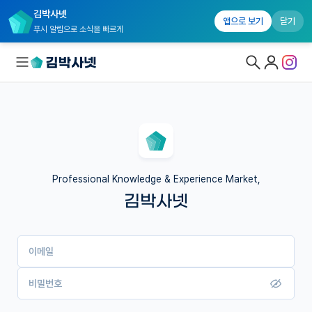
김박사넷
앱으로 보기
닫기
푸시 알림으로 소식을 빠르게
대학원생 모집
국내대학원 정보
연구실&오픈랩
Professional Knowledge & Experience Market,
김박사넷
커뮤니티
커리어
이메일
유학교육
이벤트
비밀번호
반도체 아카데미