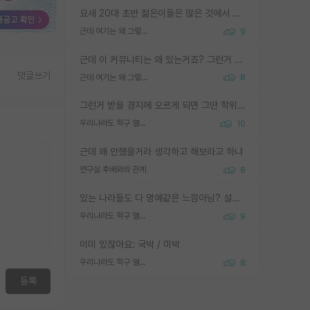
요새 20대 초반 젊은이들은 많은 것에서 가성비를 따지더라고요. 내가 이 정도 인풋을 넣었을 때 그만큼 아웃풋이 나올 것인가? 사실 아웃풋이 인풋 대비 리니어하게 나오지 않는 영역을 시도하기 싫어한다는 느낌입니다.
근데 여기는 왜 그렇게 SPK를 물어보는거임?
9
근데 이 커뮤니티는 왜 있는거죠? 그런거 쉽게 물어볼수있어서 있는거 아닌가요? 그렇게 보기 싫으면 커뮤니티도 하지마시지 그러면
댓글쓰기
근데 여기는 왜 그렇게 SPK를 물어보는거임?
8
그런거 받을 경지에 오르게 되면 그딴 학위명이 필요없음
우리나라도 학구 열풍보면 Higher Doctorate 학위가 필요하다고 봅니다.
10
근데 왜 안했을거라 생각하고 해보라고 하냐
연구실 후배와의 관계
8
있는 나라들도 다 명예같은 느낌아님? 설마 박사끼리 등급나눠서 학위수여하자 같은 헛소리는 아니지? ㅋㅋ
우리나라도 학구 열풍보면 Higher Doctorate 학위가 필요하다고 봅니다.
9
이미 있잖아요: 국박 / 미박
우리나라도 학구 열풍보면 Higher Doctorate 학위가 필요하다고 봅니다.
8
등록