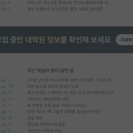
카이스트 교수님들 중에서도 연구실 홈페이지를 마련 안 하신 분들이 계시던데
3
공부 못했는데 논문실적은 좋은 사람을 싫어함?
2
최근 댓글이 많이 달린 글
[무료] 2026 미국 대학원 유학 스타터팩 - 가이드북 & 합격자 컨택메일 템플릿
11
미박 탑스쿨 유학이 빡세진 이유
280
혹시 이정도 스펙이면 어느정도 잡고 준비해야하나요?
77
카이스트 경영공학부 서류
55
AI 학회들 거품 슬슬 지적이 나오네요
7
근데 여기는 왜 그렇게 SPK를 물어보는거임?
17
면접 복장
16
편입생 학부연구생 질문
20
세컨티어 학회의 위상
8