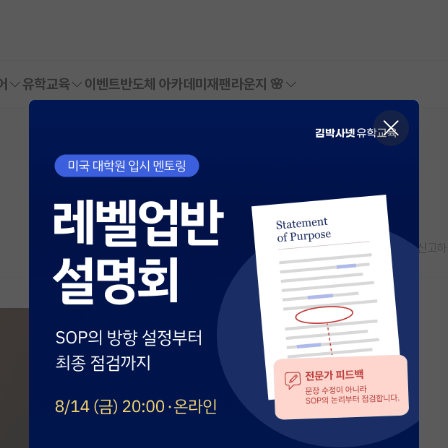
어
유학교육
이벤트
반도체 아카데미
재팬라운지 🌸
스크랩
신고하