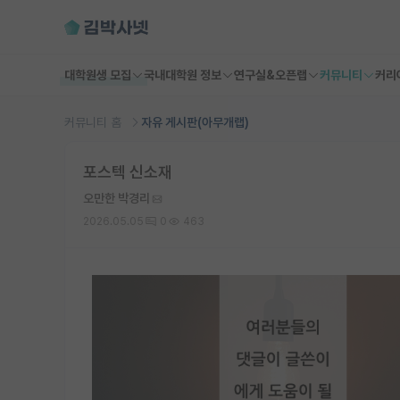
대학원생 모집
국내대학원 정보
연구실&오픈랩
커뮤니티
커리
커뮤니티 홈
자유 게시판(아무개랩)
포스텍 신소재
오만한 박경리
2026.05.05
0
463