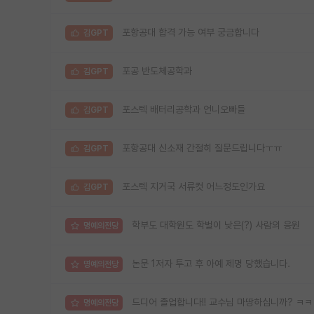
포항공대 합격 가능 여부 궁금합니다
김GPT
포공 반도체공학과
김GPT
포스텍 배터리공학과 언니오빠들
김GPT
포항공대 신소재 간절히 질문드립니다ㅜㅠ
김GPT
포스텍 지거국 서류컷 어느정도인가요
김GPT
학부도 대학원도 학벌이 낮은(?) 사람의 응원
명예의전당
논문 1저자 투고 후 아예 제명 당했습니다.
명예의전당
드디어 졸업합니다!! 교수님 마땅하십니까? ㅋ
명예의전당