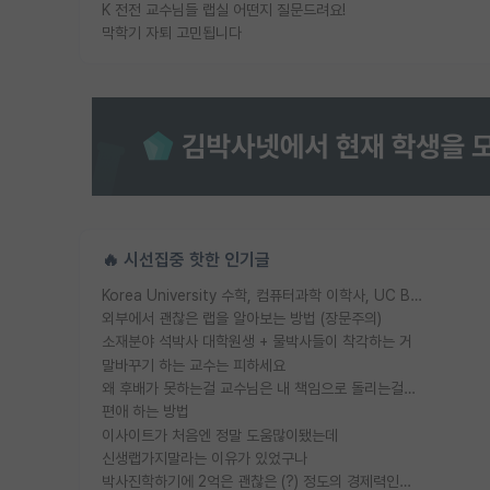
K 전전 교수님들 랩실 어떤지 질문드려요!
막학기 자퇴 고민됩니다
🔥 시선집중 핫한 인기글
Korea University 수학, 컴퓨터과학 이학사, UC Berkeley 산업공학 대학원 공학박사가 되는 것은 쉽지 않겠죠?
외부에서 괜찮은 랩을 알아보는 방법 (장문주의)
소재분야 석박사 대학원생 + 물박사들이 착각하는 거
말바꾸기 하는 교수는 피하세요
왜 후배가 못하는걸 교수님은 내 책임으로 돌리는걸까요?
편애 하는 방법
이사이트가 처음엔 정말 도움많이됐는데
신생랩가지말라는 이유가 있었구나
박사진학하기에 2억은 괜찮은 (?) 정도의 경제력인가요