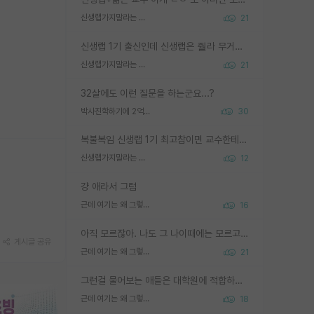
신생랩가지말라는 이유가 있었구나
21
신생랩 1기 출신인데 신생랩은 줠라 무거운 바벨 같은거임. 들면 대박인데 못들면 깔려 죽음. 아무도 알려주지 않는 환경에서 자생해야하지만, 일단 살아남았다면 그 어떤 사람보다 악착같고 생존력 높은 사람으로 거듭날 수 있음
신생랩가지말라는 이유가 있었구나
21
32살에도 이런 질문을 하는군요...?
박사진학하기에 2억은 괜찮은 (?) 정도의 경제력인가요
30
복불복임 신생랩 1기 최고참이면 교수한테 직접 지도받는 시간이 매우 많음 제대로 된 교수라면 말이지 그게 아니라면 그냥 넌 해방 불가능한 노예 1호에 감점쓰레기통이 되는거고
신생랩가지말라는 이유가 있었구나
12
걍 애라서 그럼
근데 여기는 왜 그렇게 SPK를 물어보는거임?
16
아직 모르잖아. 나도 그 나이때에는 모르고 평가 받고 안심하고 싶었어.
게시글 공유
근데 여기는 왜 그렇게 SPK를 물어보는거임?
21
그런걸 물어보는 애들은 대학원에 적합하지 않다
근데 여기는 왜 그렇게 SPK를 물어보는거임?
18