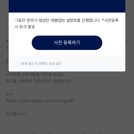
자유 게시판(아무개랩)
그동안 문의가 많았던 레벨업반 설명회를 진행합니다. *사전등록
미국 유학 게시판
시 링크 발송
미국 대학원 합격 후기 게시판
안녕하세요! 혹시 서울대 인공지능전공 선형대수 구술고사기출 있으신분 계
사전 등록하기
대학원생 모집 게시판
신까요??
대학원 합격 후기 게시판
있는 분 계시다면 구합니다ㅜ
하루 동안 이 컨텐츠 보지 않기
연구실(PI) 홍보 게시판
카카오톡 오픈채팅을 시작해 보세요.
링크를 선택하면 카카오톡이 실행됩니다.
석박사 채용 정보 게시판
ㅎㅎ
임용 정보 게시판
https://open.kakao.com/o/sGgedIri
학부 인턴 게시판
감사합니다!
취업 게시판
임용 후기 게시판