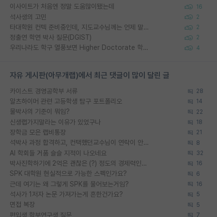
이사이트가 처음엔 정말 도움많이됐는데
16
석사생의 고민
2
타대학원 컨텍 준비중인데, 지도교수님께는 언제 말씀드려야 할까요?
2
정출연 학연 박사 질문(DGIST)
2
우리나라도 학구 열풍보면 Higher Doctorate 학위가 필요하다고 봅니다.
4
자유 게시판(아무개랩)에서 최근 댓글이 많이 달린 글
카이스트 경영공학부 서류
28
알츠하이머 관련 고등학생 탐구 포트폴리오
14
물박사의 기준이 뭐임?
22
신생랩가지말라는 이유가 있었구나
18
장학금 모은 랩비통장
21
석박사 과정 합격하고, 컨택했던교수님이 연락이 안됩니다...
8
AI 학회들 거품 슬슬 지적이 나오네요
32
박사진학하기에 2억은 괜찮은 (?) 정도의 경제력인가요
16
SPK 대학원 현실적으로 가능한 스펙인가요?
6
근데 여기는 왜 그렇게 SPK를 물어보는거임?
16
석사가 1저자 논문 가져가는게 흔한건가요?
5
면접 복장
5
편입생 학부연구생 질문
7