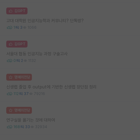
김GPT
고대 대학원 인공지능학과 커뮤니티? 단톡방?
1
3
1066
김GPT
서울대 협동 인공지능 과정 구술고사
0
2
1132
명예의전당
신생랩 졸업 후 output에 기반한 신생랩 장단점 정리
112
37
79216
명예의전당
연구실을 옮기는 것에 대하여
168
33
32934