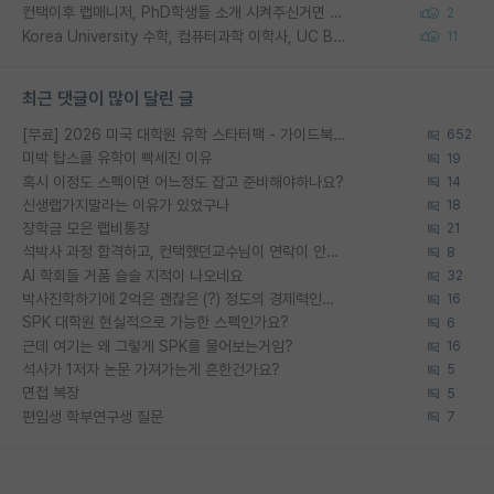
컨택이후 랩매니저, PhD학생들 소개 시켜주신거면 거의 컨펌에 가깝나요?
2
Korea University 수학, 컴퓨터과학 이학사, UC Berkeley 산업공학 대학원 공학박사가 되는 것은 쉽지 않겠죠?
11
최근 댓글이 많이 달린 글
[무료] 2026 미국 대학원 유학 스타터팩 - 가이드북 & 합격자 컨택메일 템플릿
652
미박 탑스쿨 유학이 빡세진 이유
19
혹시 이정도 스펙이면 어느정도 잡고 준비해야하나요?
14
신생랩가지말라는 이유가 있었구나
18
장학금 모은 랩비통장
21
석박사 과정 합격하고, 컨택했던교수님이 연락이 안됩니다...
8
AI 학회들 거품 슬슬 지적이 나오네요
32
박사진학하기에 2억은 괜찮은 (?) 정도의 경제력인가요
16
SPK 대학원 현실적으로 가능한 스펙인가요?
6
근데 여기는 왜 그렇게 SPK를 물어보는거임?
16
석사가 1저자 논문 가져가는게 흔한건가요?
5
면접 복장
5
편입생 학부연구생 질문
7