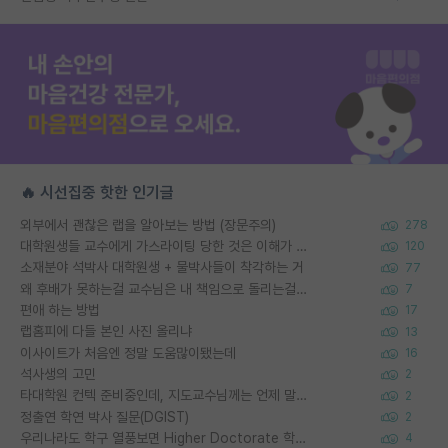
🔥 시선집중 핫한 인기글
외부에서 괜찮은 랩을 알아보는 방법 (장문주의)
278
대학원생들 교수에게 가스라이팅 당한 것은 이해가 갑니다. 안타깝네요.
120
소재분야 석박사 대학원생 + 물박사들이 착각하는 거
77
왜 후배가 못하는걸 교수님은 내 책임으로 돌리는걸까요?
7
편애 하는 방법
17
랩홈피에 다들 본인 사진 올리냐
13
이사이트가 처음엔 정말 도움많이됐는데
16
석사생의 고민
2
타대학원 컨텍 준비중인데, 지도교수님께는 언제 말씀드려야 할까요?
2
정출연 학연 박사 질문(DGIST)
2
우리나라도 학구 열풍보면 Higher Doctorate 학위가 필요하다고 봅니다.
4