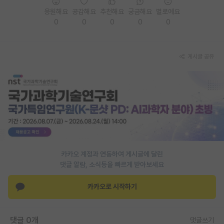
응원해요
공감해요
추천해요
궁금해요
별로에요
PI 전용 게시판
0
0
0
0
0
인문사회 계열 게시판
특수/전문대학원 게시판
게시글 공유
반도체/AI 게시판
장학금/장학생 게시판
학술 정보 게시판
홍보 게시판
카카오 계정과 연동하여 게시글에 달린
커리어
댓글 알람, 소식등을 빠르게 받아보세요
유학교육
카카오로 시작하기
이벤트
반도체 아카데미
댓글 0개
댓글쓰기