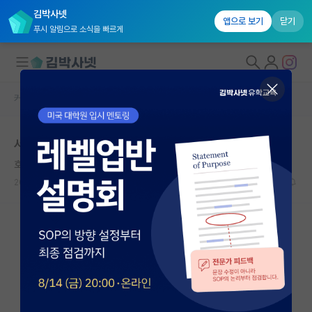
김박사넷
앱으로 보기
닫기
푸시 알림으로 소식을 빠르게
커뮤니티 홈
자유 게시판(아무개랩)
대학원생 모집
서울대 인공지능전공 선형대수 구술고사 자료 구합니다!!
국내대학원 정보
호탕한 윌리엄 켈빈
연구실&오픈랩
2026.04.23
0
378
커뮤니티
커뮤니티 홈
전체글보기
베스트 게시판
IF 명예의전당