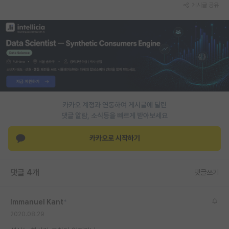
게시글 공유
PI 전용 게시판
인문사회 계열 게시판
특수/전문대학원 게시판
반도체/AI 게시판
장학금/장학생 게시판
카카오 계정과 연동하여 게시글에 달린
댓글 알람, 소식등을 빠르게 받아보세요
학술 정보 게시판
홍보 게시판
카카오로 시작하기
커리어
댓글 4개
댓글쓰기
유학교육
이벤트
Immanuel Kant
*
2020.08.29
반도체 아카데미