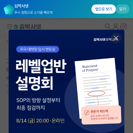
김박사넷
앱으로 보기
닫기
푸시 알림으로 소식을 빠르게
커뮤니티 홈
자유 게시판(아무개랩)
대학원생 모집
그럼 32에 석사가서 34에 나오면 석사 취업 가능한가
국내대학원 정보
요???
연구실&오픈랩
Wallace Clement Sabine
*
커뮤니티
누적 신고가 20개 이상인 사용자입니다.
2020.08.29
4
7599
커뮤니티 홈
전체글보기
베스트 게시판
IF 명예의전당