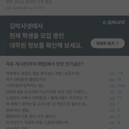
우리 교수님 솔직히 너무 좋음
326
47
105202
자유 게시판(아무개랩)에서 핫한 인기글은?
외부에서 괜찮은 랩을 알아보는 방법 (장문주의)
278
여기 대학원생 홈페이지다
59
<대학원에 입학하는 법>
1388
대학원생들 교수에게 가스라이팅 당한 것은 이해가 갑니다. 안타깝네요.
120
소재분야 석박사 대학원생 + 물박사들이 착각하는 거
77
왜 후배가 못하는걸 교수님은 내 책임으로 돌리는걸까요?
7
편애 하는 방법
17
랩홈피에 다들 본인 사진 올리냐
13
이사이트가 처음엔 정말 도움많이됐는데
16
석사생의 고민
2