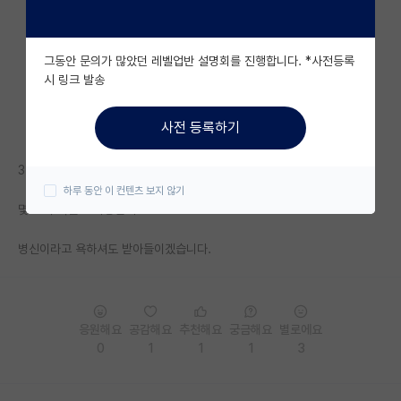
자유 게시판(아무개랩)
그동안 문의가 많았던 레벨업반 설명회를 진행합니다. *사전등록
미국 유학 게시판
시 링크 발송
미국 대학원 합격 후기 게시판
사전 등록하기
대학원생 모집 게시판
34 쌩석사 취업 가능한지 여쭙고싶습니다.
대학원 합격 후기 게시판
하루 동안 이 컨텐츠 보지 않기
몇% 의 확률로 가능한지...
연구실(PI) 홍보 게시판
병신이라고 욕하셔도 받아들이겠습니다.
석박사 채용 정보 게시판
임용 정보 게시판
학부 인턴 게시판
응원해요
공감해요
추천해요
궁금해요
별로에요
0
1
1
1
3
취업 게시판
임용 후기 게시판