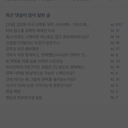
최근 댓글이 많이 달린 글
[무료] 2026 미국 대학원 유학 스타터팩 - 가이드북 & 합격자 컨택메일 템플릿
652
미박 탑스쿨 유학이 빡세진 이유
19
혹시 이정도 스펙이면 어느정도 잡고 준비해야하나요?
14
신생랩가지말라는 이유가 있었구나
18
장학금 모은 랩비통장
21
석박사 과정 합격하고, 컨택했던교수님이 연락이 안됩니다...
8
AI 학회들 거품 슬슬 지적이 나오네요
32
박사진학하기에 2억은 괜찮은 (?) 정도의 경제력인가요
16
SPK 대학원 현실적으로 가능한 스펙인가요?
6
근데 여기는 왜 그렇게 SPK를 물어보는거임?
16
석사가 1저자 논문 가져가는게 흔한건가요?
5
면접 복장
5
편입생 학부연구생 질문
7