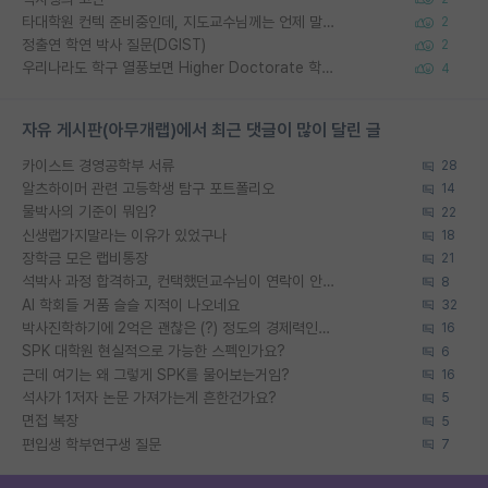
타대학원 컨텍 준비중인데, 지도교수님께는 언제 말씀드려야 할까요?
2
정출연 학연 박사 질문(DGIST)
2
우리나라도 학구 열풍보면 Higher Doctorate 학위가 필요하다고 봅니다.
4
자유 게시판(아무개랩)에서 최근 댓글이 많이 달린 글
카이스트 경영공학부 서류
28
알츠하이머 관련 고등학생 탐구 포트폴리오
14
물박사의 기준이 뭐임?
22
신생랩가지말라는 이유가 있었구나
18
장학금 모은 랩비통장
21
석박사 과정 합격하고, 컨택했던교수님이 연락이 안됩니다...
8
AI 학회들 거품 슬슬 지적이 나오네요
32
박사진학하기에 2억은 괜찮은 (?) 정도의 경제력인가요
16
SPK 대학원 현실적으로 가능한 스펙인가요?
6
근데 여기는 왜 그렇게 SPK를 물어보는거임?
16
석사가 1저자 논문 가져가는게 흔한건가요?
5
면접 복장
5
편입생 학부연구생 질문
7