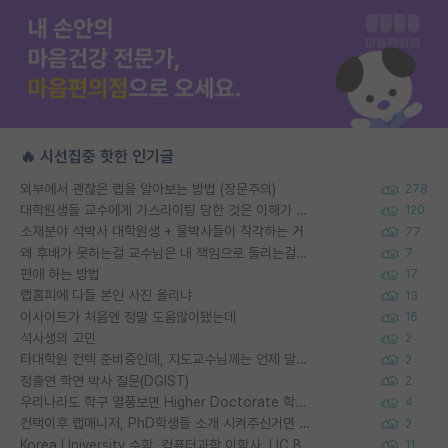
🔥 시선집중 핫한 인기글
외부에서 괜찮은 랩을 알아보는 방법 (장문주의)
278
대학원생들 교수에게 가스라이팅 당한 것은 이해가 갑니다. 안타깝네요.
120
소재분야 석박사 대학원생 + 물박사들이 착각하는 거
77
왜 후배가 못하는걸 교수님은 내 책임으로 돌리는걸까요?
7
편애 하는 방법
17
랩홈피에 다들 본인 사진 올리냐
13
이사이트가 처음엔 정말 도움많이됐는데
16
석사생의 고민
2
타대학원 컨텍 준비중인데, 지도교수님께는 언제 말씀드려야 할까요?
2
정출연 학연 박사 질문(DGIST)
2
우리나라도 학구 열풍보면 Higher Doctorate 학위가 필요하다고 봅니다.
4
컨택이후 랩매니저, PhD학생들 소개 시켜주신거면 거의 컨펌에 가깝나요?
2
Korea University 수학, 컴퓨터과학 이학사, UC Berkeley 산업공학 대학원 공학박사가 되는 것은 쉽지 않겠죠?
11