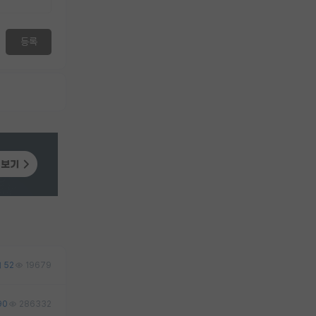
등록
52
19679
90
286332