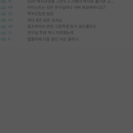
SSH 박사과정을 그만두고 지방대 박사로 옮기면 교수의 꿈은 끝일까요?
16
카이스트는 모든 연구실마다 서버 제공해주나요?
49
학부신입생 질문
20
정년 4년 남은 교수님
43
알츠하이머 관련 고등학생 탐구 포트폴리오
40
연구실 학생 하나 자퇴했는데
13
랩홈피에 다들 본인 사진 올리냐
9