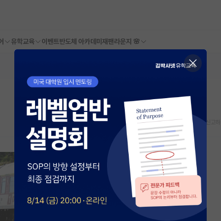
어
유학교육
이벤트
반도체 아카데미
재팬라운지 🌸
스크랩
신고하