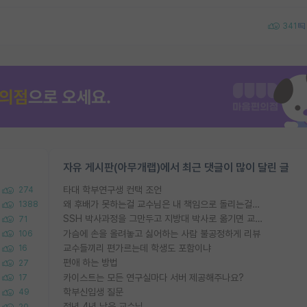
341
자유 게시판(아무개랩)에서 최근 댓글이 많이 달린 글
타대 학부연구생 컨택 조언
274
왜 후배가 못하는걸 교수님은 내 책임으로 돌리는걸까요?
1388
SSH 박사과정을 그만두고 지방대 박사로 옮기면 교수의 꿈은 끝일까요?
71
가슴에 손을 올려놓고 싫어하는 사람 불공정하게 리뷰
106
교수들끼리 편가르는데 학생도 포함이냐
16
편애 하는 방법
27
카이스트는 모든 연구실마다 서버 제공해주나요?
17
학부신입생 질문
49
정년 4년 남은 교수님
20