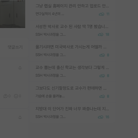
그냥 랩실 홈페이지 관리 안하고 업로드 안한거 아님?
연구실적이 4년의 공백이 있는거 어떻게 생각하냐
11
서성한 박사로 교수 된 사람 딱 1명 봤습니다. 근데 지방대 박사로 교수된 거는 기적이 일어나야되요. 서성한 학부부터여도 빡센게 교수임용일텐데 지방대박사로 무슨 교수가 되나요...... 중소기업/중견기업 팀장급/연구소장급이나 될거 같네요.
SSH 박사과정을 그만두고 지방대 박사로 옮기면 교수의 꿈은 끝일까요?
18
옮기시려면 미국박사로 가시는게 어떨까 싶네요. 교수가 꿈이면 미국박사 하고 미국교수 까지 같이 노리시는게 기회가 많지 않을까요?
댓글쓰기
SSH 박사과정을 그만두고 지방대 박사로 옮기면 교수의 꿈은 끝일까요?
8
교수 뽑는데 출신 학교는 생각보다 그렇게 안 봄. 앞으로는 더 안 보게 될거임. 박사는 어디서 진행해도 됨. 단, 제대로 쌓고 좋은 실적 만들 수 있다면. 그런데 지방대는 그럴 가능성이 지극히 낮음. 나만 열심히 잘 하면 된다? 인간은 주변 환경에 지배되는 나약한 존재임. 주변의 지방대 대학원생과 섞이고 지방 특유의 여유로움 또는 나쁘게 얘기해서 나태함에 젖어 살다보면 교수의 꿈 자체를 잊어버리게 될 가능성도 있음. 주변 환경이 70~80%임.
SSH 박사과정을 그만두고 지방대 박사로 옮기면 교수의 꿈은 끝일까요?
8
그보다도 신기할정도로 교수가 편애하면 그사람만 논문이 되더라구요 내용이 다른 사람보다 허접해도요
0
0
0
가슴에 손을 올려놓고 싫어하는 사람 불공정하게 리뷰
8
지방대 이 단어가 진짜 너무 짜증나는데 지방대면 다 그냥 쓰레기인가요? 무슨 말 같지도 않은 댓글들이 있는건지??? 지방에도 충분히 좋은 대학 많고 충분히 잘하는 교수님들 많습니다 포항공대 4개 IST 대표 지거국들 여기 모두 다 지방에 있고 여기 출신들 중에 교수하는 분들 적지 않습니다 지거국 출신이 무슨 교수를 하냐?라고 생각할 사람들 많은데 상위 대표 지거국에 아웃라이어들 많습니다 결국 개인의 연구역량과 실적이 중요합니다 이 역량을 펼치는데 있어서 지도교수와의 합도 중요합니다. 그리고 경력이 필요하면 해외포닥까지 다녀오세요
SSH 박사과정을 그만두고 지방대 박사로 옮기면 교수의 꿈은 끝일까요?
16