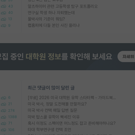
알츠하이머 관련 고등학생 탐구 포트폴리오
43
연구실 학생 하나 자퇴했는데
40
물박사의 기준이 뭐임?
13
랩홈피에 다들 본인 사진 올리냐
9
최근 댓글이 많이 달린 글
[무료] 2026 미국 대학원 유학 스타터팩 - 가이드북 & 합격자 컨택메일 템플릿
6
미국 박사, 정말 도전해볼 만할까요?
21
미국 박사 컨택 메일 답변 질문
274
미박 탑스쿨 유학이 빡세진 이유
1388
혹시 이정도 스펙이면 어느정도 잡고 준비해야하나요?
71
타대 학부연구생 컨택 조언
106