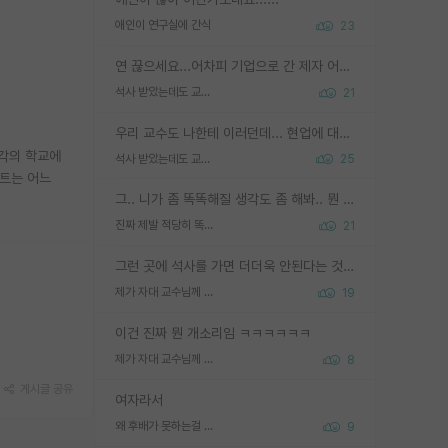
애인이 연구실에 간식
23
연 끊으세요...어차피 기업으로 간 제자 어떻게 못합니다. 기업에서는 교수들 사기꾼으로 보는 시선도 강하고, 앞에서나 교수님하고 떠받들어주지 많이 무시합니다. 영향력도 0에 수렴합니다. 그리고 생각해보십시오. 석사로 기업간 제자가 무슨 힘이 있다고 과제를 달라고 합니까? 말만 교수지 무능력자라고 생각합니다. 세금이 아깝습니다.
석사 받았는데도 교수랑 연락한다.
21
우리 교수도 나한테 이러던데... 현업에 대해 이해가 전혀 없고, 자기 말이면 다 되는 줄 알고. 학위동안 지도는 커녕 잡일만 시켜놓고 이제와서 주기적으로 연락 없으면 싸가지 없는 제자가 되버림.
각각의 학교에
석사 받았는데도 교수랑 연락한다.
25
스트는 어느
그.. 니가 좀 똑똑해질 생각도 좀 해봐.. 뭔 연구를 선배랑 계속 같이할 생각을하냐 박사과정이
진짜 제발 적당히 똑똑한 박사과정이라도 위에 있었으면..
21
그런 곳에 석사를 가면 더더욱 안된다는 것을 깨달으시면 된겁니다!
제가 자대 교수님께 무례하게 행동한 걸까요?
19
이건 진짜 뭔 개소리임 ㅋㅋㅋㅋㅋㅋ
제가 자대 교수님께 무례하게 행동한 걸까요?
8
게시글 공유
여자라서
왜 후배가 못하는걸 교수님은 내 책임으로 돌리는걸까요?
9