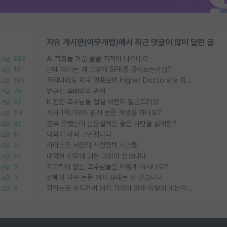
자유 게시판(아무개랩)에서 최근 댓글이 많이 달린 글
AI 학회들 거품 슬슬 지적이 나오네요
280
근데 여기는 왜 그렇게 SPK를 물어보는거임?
16
우리나라도 학구 열풍보면 Higher Doctorate 학위가 필요하다고 봅니다.
195
연구실 후배와의 관계
79
K 전전 교수님들 랩실 어떤지 질문드려요!
55
석사 1학기부터 원래 논문 작성을 하나요?
114
공부 못했는데 논문실적은 좋은 사람을 싫어함?
42
막학기 자퇴 고민됩니다
17
카이스트 뇌인지 사전컨택 시스템
24
대학원 진학에 대한 고민이 있습니다.
24
지도력이 없는 교수님들은 어떻게 하시나요?
9
선배가 자꾸 논문 저자 탐내는 것 같습니다
3
학위논문 하드커버 제작 가격이 원래 이렇게 비싼가요?
6