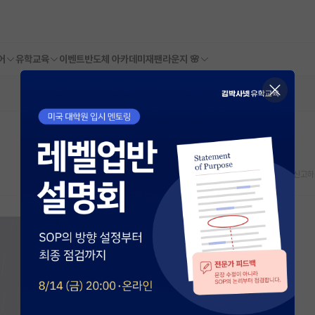
어
유학교육
이벤트
반도체 아카데미
재팬라운지 🌸
스크랩
신고하