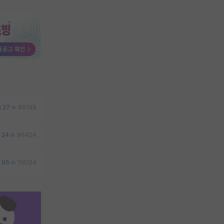
27
80148
24
96424
95
116124