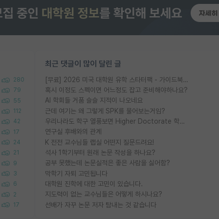
최근 댓글이 많이 달린 글
[무료] 2026 미국 대학원 유학 스타터팩 - 가이드북 & 합격자 컨택메일 템플릿
280
혹시 이정도 스펙이면 어느정도 잡고 준비해야하나요?
79
AI 학회들 거품 슬슬 지적이 나오네요
55
근데 여기는 왜 그렇게 SPK를 물어보는거임?
112
우리나라도 학구 열풍보면 Higher Doctorate 학위가 필요하다고 봅니다.
42
연구실 후배와의 관계
17
K 전전 교수님들 랩실 어떤지 질문드려요!
24
석사 1학기부터 원래 논문 작성을 하나요?
21
공부 못했는데 논문실적은 좋은 사람을 싫어함?
9
막학기 자퇴 고민됩니다
3
대학원 진학에 대한 고민이 있습니다.
6
지도력이 없는 교수님들은 어떻게 하시나요?
2
선배가 자꾸 논문 저자 탐내는 것 같습니다
17