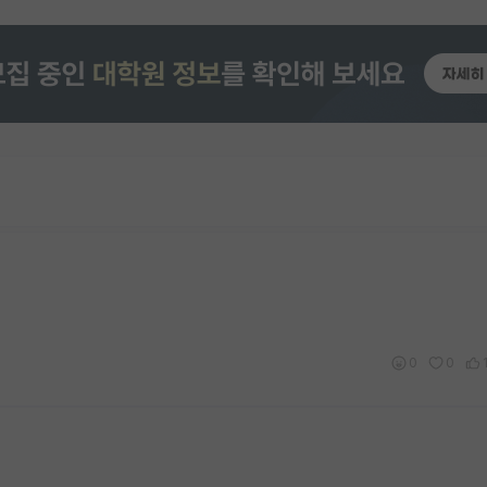
?
0
0