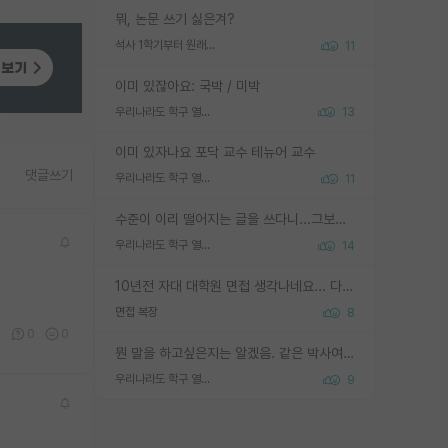
뭐, 논문 쓰기 싫은겨?
석사 1학기부터 원래 논문 작성을 하나요?
11
이미 있잖아요: 국박 / 미박
우리나라도 학구 열풍보면 Higher Doctorate 학위가 필요하다고 봅니다.
13
이미 있자나요 포닥 교수 테뉴어 교수
댓글쓰기
우리나라도 학구 열풍보면 Higher Doctorate 학위가 필요하다고 봅니다.
11
수준이 이리 떨어지는 글을 쓰다니...그보다 이런 헛소리에 정성들여 답변해주시는 분들에게 존경심 1 드림
우리나라도 학구 열풍보면 Higher Doctorate 학위가 필요하다고 봅니다.
14
10년전 자대 대학원 면접 생각나네요... 다들 양복에 넥타이까지 하고 갔더니, 국회의원 출마하냐고 놀리셨던. (면접질문내용: 증명사진에선 두상이 계란형인데, 실제론 그렇지 않다. 증명사진이 뭘 증명하고 있는거냐)ㅋㅋㅋㅋ
면접 복장
8
1
0
0
뭔 말을 하고싶은지는 알겠음. 같은 박사여도 솔직히 역량 차이가 엄청 나는게 현실임. 근데 그건 박사 이상의 학위를 새로 줄게 아니라 물박사 양성이 안되게끔 제도가 바뀌어야죠.
우리나라도 학구 열풍보면 Higher Doctorate 학위가 필요하다고 봅니다.
9