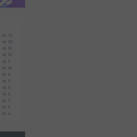
35
20
15
10
5
18
6
5
4
5
7
5
4