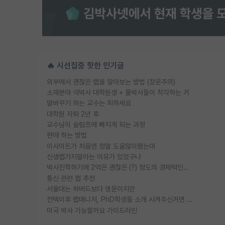
🔥 시선집중 핫한 인기글
외부에서 괜찮은 랩을 알아보는 방법 (장문주의)
소재분야 석박사 대학원생 + 물박사들이 착각하는 거
말바꾸기 하는 교수는 피하세요
대학원 자퇴 2년 후
교수님이 슬럼프에 빠지게 되는 과정
편애 하는 방법
이사이트가 처음엔 정말 도움많이됐는데
신생랩가지말라는 이유가 있었구나
박사진학하기에 2억은 괜찮은 (?) 정도의 경제력인가요
통신 관련 랩 추천
서울대는 하버드보다 명문이지만
컨택이후 랩매니저, PhD학생들 소개 시켜주신거면 거의 컨펌에 가깝나요?
미국 박사 가능할까요 가이드라인