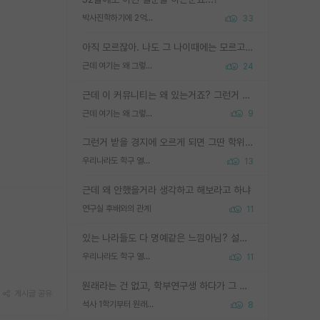
박사진학하기에 2억은 괜찮은 (?) 정도의 경제력인가요
33
아직 모르잖아. 나도 그 나이때에는 모르고 평가 받고 안심하고 싶었어.
근데 여기는 왜 그렇게 SPK를 물어보는거임?
24
근데 이 커뮤니티는 왜 있는거죠? 그런거 쉽게 물어볼수있어서 있는거 아닌가요? 그렇게 보기 싫으면 커뮤니티도 하지마시지 그러면
근데 여기는 왜 그렇게 SPK를 물어보는거임?
9
그런거 받을 경지에 오르게 되면 그딴 학위명이 필요없음
우리나라도 학구 열풍보면 Higher Doctorate 학위가 필요하다고 봅니다.
13
근데 왜 안했을거라 생각하고 해보라고 하냐
연구실 후배와의 관계
11
있는 나라들도 다 명예같은 느낌아님? 설마 박사끼리 등급나눠서 학위수여하자 같은 헛소리는 아니지? ㅋㅋ
우리나라도 학구 열풍보면 Higher Doctorate 학위가 필요하다고 봅니다.
11
원래라는 건 없고, 학부연구생 하다가 그 랩에 왔으면 연구 하던게 리셋되는게 아니니까 하던 거 진도에 따라 1학기에 바로 쓸 수도 있음. 심지어 석사 진학 전에 1저자 논문 쓰고 오는 애들도 꽤 많음. 타겟 저널이 높은 게 아니라면 석사 1학기여도 무리한 요구는 아님.
게시글 공유
석사 1학기부터 원래 논문 작성을 하나요?
8