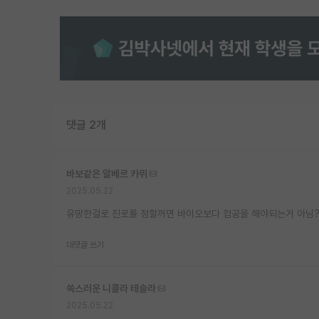
댓글 2개
바보같은 알베르 카뮈
2025.05.22
유망한걸로 진로를 정할꺼면 바이오보다 컴공을 해야되는거 아님
대댓글 쓰기
쑥스러운 니콜라 테슬라
2025.05.22