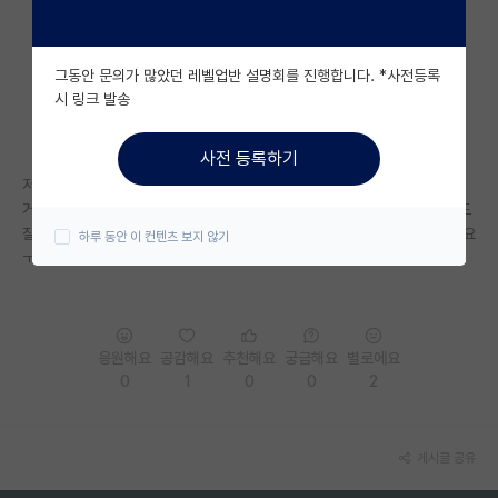
자유 게시판(아무개랩)
그동안 문의가 많았던 레벨업반 설명회를 진행합니다. *사전등록
미국 유학 게시판
시 링크 발송
미국 대학원 합격 후기 게시판
사전 등록하기
대학원생 모집 게시판
저는 논문 작업같이 마감에 쫓기는걸 할때 운동도 못하겟고 밥도 그냥 햄버
거같은걸로 대충 때우는데 이러면 몸이 너무 망가질거같아 고쳐보려고 해도
대학원 합격 후기 게시판
잘 안되네요... 아직 석사과정이라 노하우가 없는건지.. 딴분들은 어떠신가요
하루 동안 이 컨텐츠 보지 않기
ㅜㅜ
연구실(PI) 홍보 게시판
석박사 채용 정보 게시판
임용 정보 게시판
응원해요
공감해요
추천해요
궁금해요
별로에요
0
1
0
0
2
학부 인턴 게시판
취업 게시판
게시글 공유
임용 후기 게시판