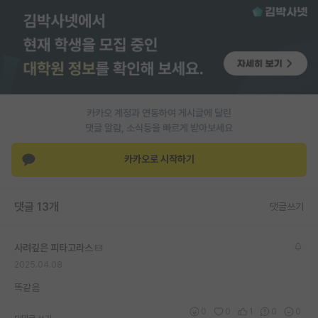
PI 전용 게시판
인문사회 계열 게시판
특수/전문대학원 게시판
반도체/AI 게시판
카카오 계정과 연동하여 게시글에 달린
댓글 알람, 소식등을 빠르게 받아보세요
장학금/장학생 게시판
카카오로 시작하기
학술 정보 게시판
홍보 게시판
댓글 13개
댓글쓰기
커리어
사려깊은 피타고라스
유학교육
2025.04.08
이벤트
똑같음
반도체 아카데미
0
0
1
0
0