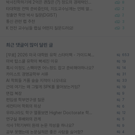
박사진학하기에 2억은 괜찮은 (?) 정도의 경제력인가요
8
타대학원 컨텍 준비중인데, 지도교수님께는 언제 말씀드려야 할까요?
2
정출연 학연 박사 질문(DGIST)
2
통신 관련 랩 추천
3
K 전전 교수님들 랩실 어떤지 질문드려요!
3
최근 댓글이 많이 달린 글
[무료] 2026 미국 대학원 유학 스타터팩 - 가이드북 & 합격자 컨택메일 템플릿
653
미박 탑스쿨 유학이 빡세진 이유
19
혹시 이정도 스펙이면 어느정도 잡고 준비해야하나요?
14
카이스트 경영공학부 서류
31
AI 학회들 거품 슬슬 지적이 나오네요
33
근데 여기는 왜 그렇게 SPK를 물어보는거임?
19
면접 복장
9
편입생 학부연구생 질문
7
세컨티어 학회의 위상
6
우리나라도 학구 열풍보면 Higher Doctorate 학위가 필요하다고 봅니다.
12
연구실 후배와의 관계
5
석사 1학기부터 원래 논문 작성을 하나요?
9
공부 못했는데 논문실적은 좋은 사람을 싫어함?
4