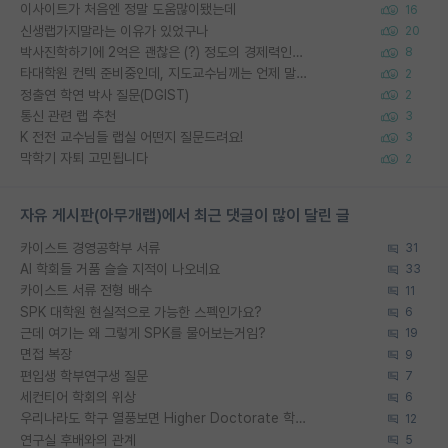
이사이트가 처음엔 정말 도움많이됐는데
16
신생랩가지말라는 이유가 있었구나
20
박사진학하기에 2억은 괜찮은 (?) 정도의 경제력인가요
8
타대학원 컨텍 준비중인데, 지도교수님께는 언제 말씀드려야 할까요?
2
정출연 학연 박사 질문(DGIST)
2
통신 관련 랩 추천
3
K 전전 교수님들 랩실 어떤지 질문드려요!
3
막학기 자퇴 고민됩니다
2
자유 게시판(아무개랩)에서 최근 댓글이 많이 달린 글
카이스트 경영공학부 서류
31
AI 학회들 거품 슬슬 지적이 나오네요
33
카이스트 서류 전형 배수
11
SPK 대학원 현실적으로 가능한 스펙인가요?
6
근데 여기는 왜 그렇게 SPK를 물어보는거임?
19
면접 복장
9
편입생 학부연구생 질문
7
세컨티어 학회의 위상
6
우리나라도 학구 열풍보면 Higher Doctorate 학위가 필요하다고 봅니다.
12
연구실 후배와의 관계
5