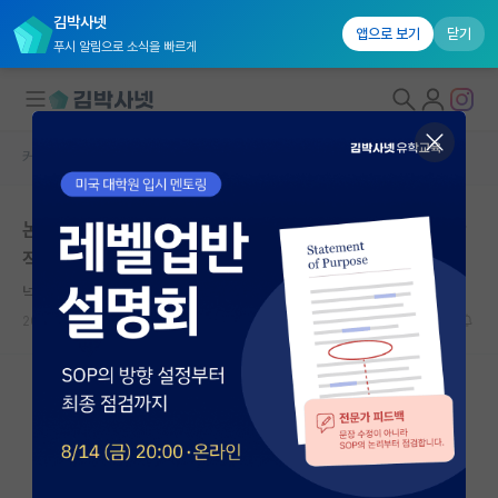
김박사넷
앱으로 보기
닫기
푸시 알림으로 소식을 빠르게
커뮤니티 홈
자유 게시판(아무개랩)
대학원생 모집
논문 작업하거나 할때 정말 밥만 먹고 이것만 하는게 일반
국내대학원 정보
적인가요?
연구실&오픈랩
넉살좋은 데이비드 흄
커뮤니티
2025.04.08
13
2758
커뮤니티 홈
전체글보기
베스트 게시판
IF 명예의전당