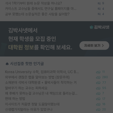
석사 1학기부터 원래 논문 작성을 하나요?
9
카이스트 교수님들 중에서도 연구실 홈페이지를 마련 안 하신 분들이 계시던데
4
공부 못했는데 논문실적은 좋은 사람을 싫어함?
4
🔥 시선집중 핫한 인기글
Korea University 수학, 컴퓨터과학 이학사, UC Berkeley 산업공학 대학원 공학박사가 되는 것은 쉽지 않겠죠?
11
외부에서 괜찮은 랩을 알아보는 방법 (장문주의)
280
소재분야 석박사 대학원생 + 물박사들이 착각하는 거
77
말바꾸기 하는 교수는 피하세요
55
왜 후배가 못하는걸 교수님은 내 책임으로 돌리는걸까요?
7
편애 하는 방법
17
이사이트가 처음엔 정말 도움많이됐는데
16
신생랩가지말라는 이유가 있었구나
20