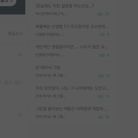
32살에도 이런 질문을 하는군요...?
박사진학하기에 2억은 괜찮은 (?) 정도의 경제력인가요
25
복불복임 신생랩 1기 최고참이면 교수한테 직접 지도받는 시간이 매우 많음 제대로 된 교수라면 말이지 그게 아니라면 그냥 넌 해방 불가능한 노예 1호에 감점쓰레기통이 되는거고
댓글쓰기
신생랩가지말라는 이유가 있었구나
9
개인적인 경험들이지만.... 나이가 젊은 교수일수록 꼰대라는 가면을 쓴 채로 무례함을 행동하는 경우가 거의 90% 정도였음. 나이가 어린데 다른 또래들과 달리 명예, 권력, 재력까지 얻었으니 세상 다 가진 기분이겠지. 오히러 나이 든 교수들이 행동과 말을 더 조심하시더라.
신생랩가지말라는 이유가 있었구나
9
걍 애라서 그럼
근데 여기는 왜 그렇게 SPK를 물어보는거임?
12
0
0
1
아직 모르잖아. 나도 그 나이때에는 모르고 평가 받고 안심하고 싶었어.
근데 여기는 왜 그렇게 SPK를 물어보는거임?
13
그런걸 물어보는 애들은 대학원에 적합하지 않다
근데 여기는 왜 그렇게 SPK를 물어보는거임?
15