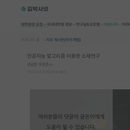
대학원생 모집
국내대학원 정보
연구실&오픈랩
커뮤니티
커리
커뮤니티 홈
자유 게시판(아무개랩)
인공지능 알고리즘 이용한 소재연구
성급한 우장춘
2025.04.02
8
885