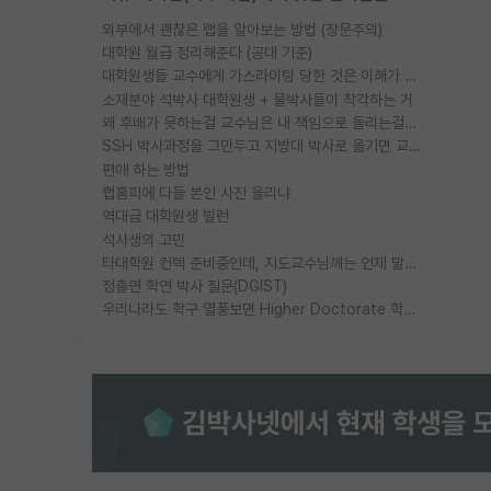
외부에서 괜찮은 랩을 알아보는 방법 (장문주의)
대학원 월급 정리해준다 (공대 기준)
대학원생들 교수에게 가스라이팅 당한 것은 이해가 갑니다. 안타깝네요.
소재분야 석박사 대학원생 + 물박사들이 착각하는 거
왜 후배가 못하는걸 교수님은 내 책임으로 돌리는걸까요?
SSH 박사과정을 그만두고 지방대 박사로 옮기면 교수의 꿈은 끝일까요?
편애 하는 방법
랩홈피에 다들 본인 사진 올리냐
역대급 대학원생 빌런
석사생의 고민
타대학원 컨텍 준비중인데, 지도교수님께는 언제 말씀드려야 할까요?
정출연 학연 박사 질문(DGIST)
우리나라도 학구 열풍보면 Higher Doctorate 학위가 필요하다고 봅니다.