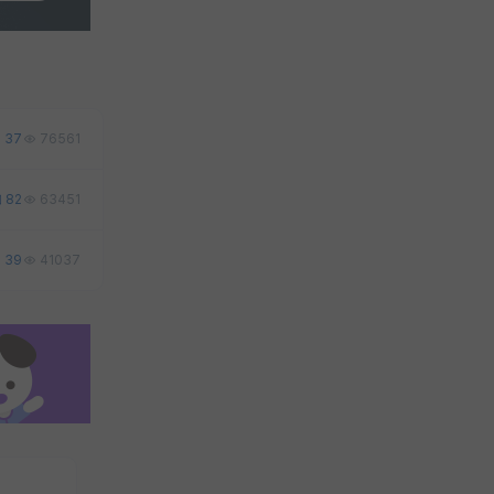
37
76561
82
63451
39
41037