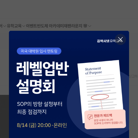
어
유학교육
이벤트
반도체 아카데미
재팬라운지 🌸
스크랩
신고하