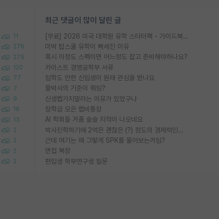
최근 댓글이 많이 달린 글
[무료] 2026 미국 대학원 유학 스타터팩 - 가이드북 & 합격자 컨택메일 템플릿
11
미박 탑스쿨 유학이 빡세진 이유
276
혹시 이정도 스펙이면 어느정도 잡고 준비해야하나요?
275
카이스트 경영공학부 서류
120
입학도 안한 신입생이 원래 관심을 받나요
77
물박사의 기준이 뭐임?
7
신생랩가지말라는 이유가 있었구나
9
장학금 모은 랩비통장
16
AI 학회들 거품 슬슬 지적이 나오네요
13
박사진학하기에 2억은 괜찮은 (?) 정도의 경제력인가요
2
근데 여기는 왜 그렇게 SPK를 물어보는거임?
2
면접 복장
2
편입생 학부연구생 질문
2