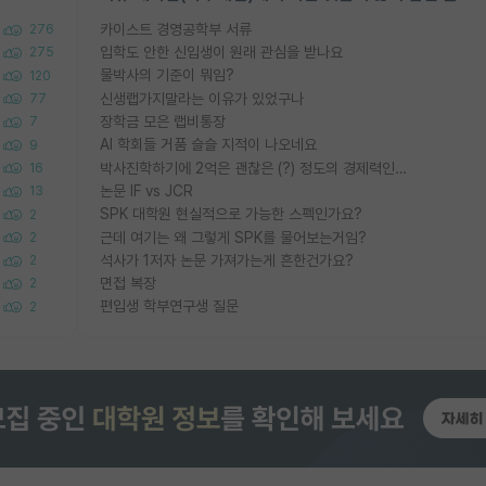
카이스트 경영공학부 서류
276
입학도 안한 신입생이 원래 관심을 받나요
275
물박사의 기준이 뭐임?
120
신생랩가지말라는 이유가 있었구나
77
장학금 모은 랩비통장
7
AI 학회들 거품 슬슬 지적이 나오네요
9
박사진학하기에 2억은 괜찮은 (?) 정도의 경제력인가요
16
논문 IF vs JCR
13
SPK 대학원 현실적으로 가능한 스펙인가요?
2
근데 여기는 왜 그렇게 SPK를 물어보는거임?
2
석사가 1저자 논문 가져가는게 흔한건가요?
2
면접 복장
2
편입생 학부연구생 질문
2