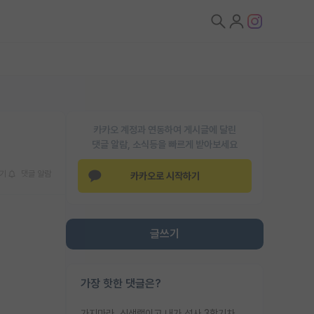
카카오 계정과 연동하여 게시글에 달린
댓글 알람, 소식등을 빠르게 받아보세요
기
댓글 알람
카카오로 시작하기
글쓰기
가장 핫한 댓글은?
가지마라. 신생랩이고 내가 석사 3학기차인데 최고참인데 나도 아무것도 모르는데 교수가 후배들 왜 논문 교육 안시키냐. 논문 왜 안 써오냐 닦달한다