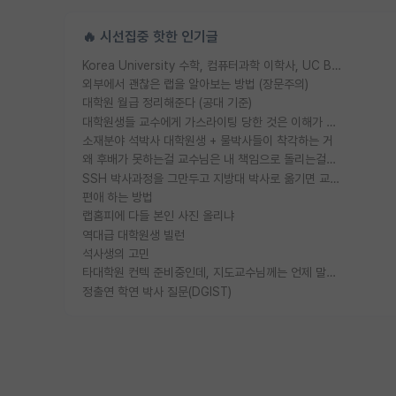
🔥 시선집중 핫한 인기글
Korea University 수학, 컴퓨터과학 이학사, UC Berkeley 산업공학 대학원 공학박사가 되는 것은 쉽지 않겠죠?
외부에서 괜찮은 랩을 알아보는 방법 (장문주의)
대학원 월급 정리해준다 (공대 기준)
대학원생들 교수에게 가스라이팅 당한 것은 이해가 갑니다. 안타깝네요.
소재분야 석박사 대학원생 + 물박사들이 착각하는 거
왜 후배가 못하는걸 교수님은 내 책임으로 돌리는걸까요?
SSH 박사과정을 그만두고 지방대 박사로 옮기면 교수의 꿈은 끝일까요?
편애 하는 방법
랩홈피에 다들 본인 사진 올리냐
역대급 대학원생 빌런
석사생의 고민
타대학원 컨텍 준비중인데, 지도교수님께는 언제 말씀드려야 할까요?
정출연 학연 박사 질문(DGIST)