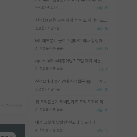
신생랩가지말라는 이유가 있었구나
19
신생랩+젊은 교수 이게 ㄹㅇ 모 아니면 도인듯.
신생랩가지말라는 이유가 있었구나
16
ML 대부분이 골드 스탠다드 하나 상정해놓고 (벤치마크 데이터셋이 여러 개면 여러 개 상정) 그거 얼마나 잘 맞추나 싸움임 가끔 번뜩이는 설계 철학을 보여주는 논문들도 있지만 대부분 그거 성적 얼마나 더 올리느라에 혈안이 되어 있는 측면이 잇음
AI 학회들 거품 슬슬 지적이 나오네요
13
open ai가 ai대장아님? 그럼 쟤가 하는 말이 다 맞겠네
AI 학회들 거품 슬슬 지적이 나오네요
8
신생랩 1기 출신인데 신생랩은 줠라 무거운 바벨 같은거임. 들면 대박인데 못들면 깔려 죽음. 아무도 알려주지 않는 환경에서 자생해야하지만, 일단 살아남았다면 그 어떤 사람보다 악착같고 생존력 높은 사람으로 거듭날 수 있음
신생랩가지말라는 이유가 있었구나
19
뭐 토익같은게 되버린거죠 토익 900이라고 영어잘하는건 아닙니다만 잘하는사람은 다 900을 넘는 그런
게시글 공유
AI 학회들 거품 슬슬 지적이 나오네요
10
내가 그렇게 말할땐 신고나 누르더니
AI 학회들 거품 슬슬 지적이 나오네요
12