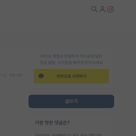
카카오 계정과 연동하여 게시글에 달린
댓글 알람, 소식등을 빠르게 받아보세요
기
댓글 알람
카카오로 시작하기
글쓰기
가장 핫한 댓글은?
가지마라. 신생랩이고 내가 석사 3학기차인데 최고참인데 나도 아무것도 모르는데 교수가 후배들 왜 논문 교육 안시키냐. 논문 왜 안 써오냐 닦달한다