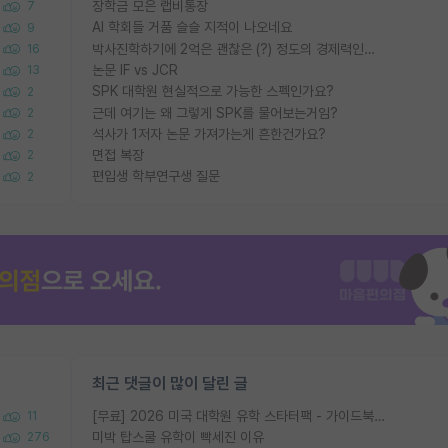
장학금 모은 랩비통장
7
AI 학회들 거품 슬슬 지적이 나오네요
9
박사진학하기에 2억은 괜찮은 (?) 정도의 경제력인가요
16
논문 IF vs JCR
13
SPK 대학원 현실적으로 가능한 스펙인가요?
2
근데 여기는 왜 그렇게 SPK를 물어보는거임?
2
석사가 1저자 논문 가져가는게 흔한건가요?
2
면접 복장
2
편입생 학부연구생 질문
2
최근 댓글이 많이 달린 글
[무료] 2026 미국 대학원 유학 스타터팩 - 가이드북 & 합격자 컨택메일 템플릿
11
미박 탑스쿨 유학이 빡세진 이유
276