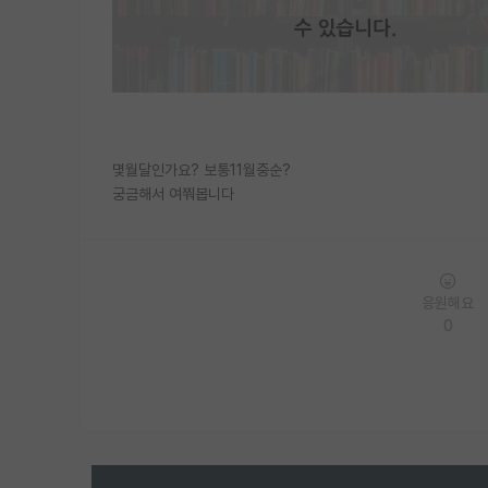
몇월달인가요? 보통11월중순?
궁금해서 여쭤봅니다
응원해요
0