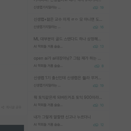
신생랩가지말라는 이유가 있었구나
19
신생랩+젊은 교수 이게 ㄹㅇ 모 아니면 도인듯.
신생랩가지말라는 이유가 있었구나
16
ML 대부분이 골드 스탠다드 하나 상정해놓고 (벤치마크 데이터셋이 여러 개면 여러 개 상정) 그거 얼마나 잘 맞추나 싸움임 가끔 번뜩이는 설계 철학을 보여주는 논문들도 있지만 대부분 그거 성적 얼마나 더 올리느라에 혈안이 되어 있는 측면이 잇음
AI 학회들 거품 슬슬 지적이 나오네요
13
open ai가 ai대장아님? 그럼 쟤가 하는 말이 다 맞겠네
AI 학회들 거품 슬슬 지적이 나오네요
8
신생랩 1기 출신인데 신생랩은 줠라 무거운 바벨 같은거임. 들면 대박인데 못들면 깔려 죽음. 아무도 알려주지 않는 환경에서 자생해야하지만, 일단 살아남았다면 그 어떤 사람보다 악착같고 생존력 높은 사람으로 거듭날 수 있음
신생랩가지말라는 이유가 있었구나
19
뭐 토익같은게 되버린거죠 토익 900이라고 영어잘하는건 아닙니다만 잘하는사람은 다 900을 넘는 그런
AI 학회들 거품 슬슬 지적이 나오네요
10
게시글 공유
내가 그렇게 말할땐 신고나 누르더니
AI 학회들 거품 슬슬 지적이 나오네요
12