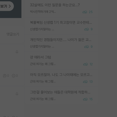
32살에도 이런 질문을 하는군요...?
박사진학하기에 2억은 괜찮은 (?) 정도의 경제력인가요
25
복불복임 신생랩 1기 최고참이면 교수한테 직접 지도받는 시간이 매우 많음 제대로 된 교수라면 말이지 그게 아니라면 그냥 넌 해방 불가능한 노예 1호에 감점쓰레기통이 되는거고
신생랩가지말라는 이유가 있었구나
9
댓글쓰기
개인적인 경험들이지만.... 나이가 젊은 교수일수록 꼰대라는 가면을 쓴 채로 무례함을 행동하는 경우가 거의 90% 정도였음. 나이가 어린데 다른 또래들과 달리 명예, 권력, 재력까지 얻었으니 세상 다 가진 기분이겠지. 오히러 나이 든 교수들이 행동과 말을 더 조심하시더라.
신생랩가지말라는 이유가 있었구나
9
걍 애라서 그럼
근데 여기는 왜 그렇게 SPK를 물어보는거임?
12
아직 모르잖아. 나도 그 나이때에는 모르고 평가 받고 안심하고 싶었어.
0
0
0
근데 여기는 왜 그렇게 SPK를 물어보는거임?
13
그런걸 물어보는 애들은 대학원에 적합하지 않다
근데 여기는 왜 그렇게 SPK를 물어보는거임?
15