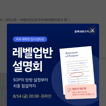
어
유학교육
이벤트
반도체 아카데미
재팬라운지 🌸
스크랩
신고하