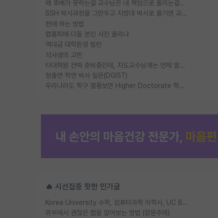
왜 후배가 못하는걸 교수님은 내 책임으로 돌리는걸까요?
SSH 박사과정을 그만두고 지방대 박사로 옮기면 교수의 꿈은 끝일까요?
편애 하는 방법
랩홈피에 다들 본인 사진 올리냐
역대급 대학원생 빌런
석사생의 고민
타대학원 컨텍 준비중인데, 지도교수님께는 언제 말씀드려야 할까요?
정출연 학연 박사 질문(DGIST)
우리나라도 학구 열풍보면 Higher Doctorate 학위가 필요하다고 봅니다.
🔥 시선집중 핫한 인기글
Korea University 수학, 컴퓨터과학 이학사, UC Berkeley 산업공학 대학원 공학박사가 되는 것은 쉽지 않겠죠?
외부에서 괜찮은 랩을 알아보는 방법 (장문주의)