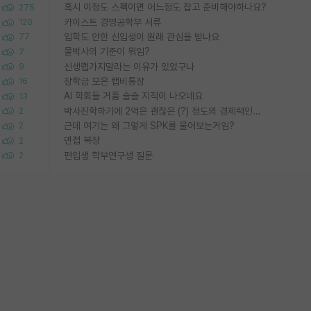
혹시 이정도 스펙이면 어느정도 잡고 준비해야하나요?
275
카이스트 경영공학부 서류
120
입학도 안한 신입생이 원래 관심을 받나요
77
물박사의 기준이 뭐임?
7
신생랩가지말라는 이유가 있었구나
9
장학금 모은 랩비통장
16
AI 학회들 거품 슬슬 지적이 나오네요
13
박사진학하기에 2억은 괜찮은 (?) 정도의 경제력인가요
2
근데 여기는 왜 그렇게 SPK를 물어보는거임?
2
면접 복장
2
편입생 학부연구생 질문
2