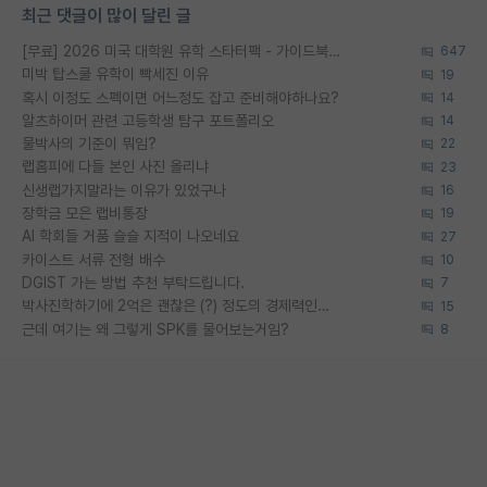
최근 댓글이 많이 달린 글
[무료] 2026 미국 대학원 유학 스타터팩 - 가이드북 & 합격자 컨택메일 템플릿
647
미박 탑스쿨 유학이 빡세진 이유
19
혹시 이정도 스펙이면 어느정도 잡고 준비해야하나요?
14
알츠하이머 관련 고등학생 탐구 포트폴리오
14
물박사의 기준이 뭐임?
22
랩홈피에 다들 본인 사진 올리냐
23
신생랩가지말라는 이유가 있었구나
16
장학금 모은 랩비통장
19
AI 학회들 거품 슬슬 지적이 나오네요
27
카이스트 서류 전형 배수
10
DGIST 가는 방법 추천 부탁드립니다.
7
박사진학하기에 2억은 괜찮은 (?) 정도의 경제력인가요
15
근데 여기는 왜 그렇게 SPK를 물어보는거임?
8