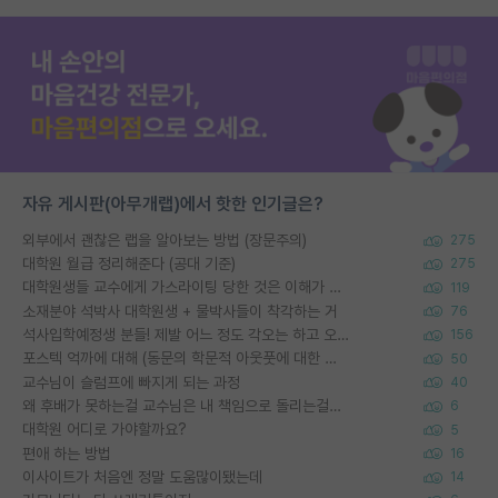
자유 게시판(아무개랩)에서 핫한 인기글은?
외부에서 괜찮은 랩을 알아보는 방법 (장문주의)
275
대학원 월급 정리해준다 (공대 기준)
275
대학원생들 교수에게 가스라이팅 당한 것은 이해가 갑니다. 안타깝네요.
119
소재분야 석박사 대학원생 + 물박사들이 착각하는 거
76
석사입학예정생 분들! 제발 어느 정도 각오는 하고 오세요.
156
포스텍 억까에 대해 (동문의 학문적 아웃풋에 대한 반박)
50
교수님이 슬럼프에 빠지게 되는 과정
40
왜 후배가 못하는걸 교수님은 내 책임으로 돌리는걸까요?
6
대학원 어디로 가야할까요?
5
편애 하는 방법
16
이사이트가 처음엔 정말 도움많이됐는데
14