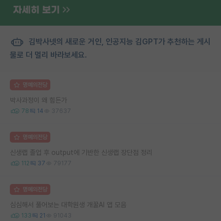
김박사넷의 새로운 거인, 인공지능 김GPT가 추천하는 게시
물로 더 멀리 바라보세요.
명예의전당
박사과정이 왜 힘든가
78
14
37637
명예의전당
신생랩 졸업 후 output에 기반한 신생랩 장단점 정리
112
37
79177
명예의전당
심심해서 풀어보는 대학원생 개꿀AI 앱 모음
133
21
91043