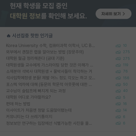
🔥 시선집중 핫한 인기글
Korea University 수학, 컴퓨터과학 이학사, UC Berkeley 산업공학 대학원 공학박사가 되는 것은 쉽지 않겠죠?
10
외부에서 괜찮은 랩을 알아보는 방법 (장문주의)
275
대학원 월급 정리해준다 (공대 기준)
275
대학원생들 교수에게 가스라이팅 당한 것은 이해가 갑니다. 안타깝네요.
119
소재분야 석박사 대학원생 + 물박사들이 착각하는 거
76
석사입학예정생 분들! 제발 어느 정도 각오는 하고 오세요.
156
포스텍 억까에 대해 (동문의 학문적 아웃풋에 대한 반박)
50
교수님이 슬럼프에 빠지게 되는 과정
40
대학원 어디로 가야할까요?
5
편애 하는 방법
16
이사이트가 처음엔 정말 도움많이됐는데
14
커뮤니티는 다 쓰레기통이지
6
정보보안 연구하는 입장에선 식별가능한 사진을 올리는건 비추이긴함
6