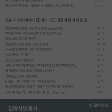
커뮤니티는 다 쓰레기통이지
6
정보보안 연구하는 입장에선 식별가능한 사진을 올리는건 비추이긴함
6
자유 게시판(아무개랩)에서 최근 댓글이 많이 달린 글
알츠하이머 관련 고등학생 탐구 포트폴리오
14
입학도 안한 신입생이 원래 관심을 받나요
11
물박사의 기준이 뭐임?
22
랩홈피에 다들 본인 사진 올리냐
23
신생랩가지말라는 이유가 있었구나
16
오늘 카이스트 발표
6
장학금 모은 랩비통장
19
석박사 과정 합격하고, 컨택했던교수님이 연락이 안됩니다...
7
AI 학회들 거품 슬슬 지적이 나오네요
27
카이스트 서류 전형 배수
10
DGIST 가는 방법 추천 부탁드립니다.
7
박사진학하기에 2억은 괜찮은 (?) 정도의 경제력인가요
15
근데 여기는 왜 그렇게 SPK를 물어보는거임?
8