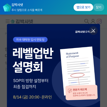
김박사넷
앱으로 보기
닫기
푸시 알림으로 소식을 빠르게
커뮤니티 홈
자유 게시판(아무개랩)
대학원생 모집
인하대 스마트모빌리티 ㄱㅎㅇ 교수님 랩실 질문 있습니
국내대학원 정보
다.
연구실&오픈랩
성급한 쇠렌 키르케고르
커뮤니티
2025.03.01
0
957
커뮤니티 홈
전체글보기
베스트 게시판
IF 명예의전당