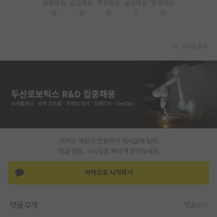
응원해요
공감해요
추천해요
궁금해요
별로에요
0
0
0
0
0
PI 전용 게시판
인문사회 계열 게시판
게시글 공유
특수/전문대학원 게시판
반도체/AI 게시판
장학금/장학생 게시판
학술 정보 게시판
홍보 게시판
카카오 계정과 연동하여 게시글에 달린
커리어
댓글 알람, 소식등을 빠르게 받아보세요
유학교육
카카오로 시작하기
이벤트
댓글 0개
댓글쓰기
반도체 아카데미