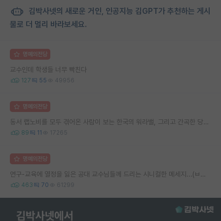
김박사넷의 새로운 거인, 인공지능 김GPT가 추천하는 게시
물로 더 멀리 바라보세요.
명예의전당
교수인데 학생들 너무 빡친다
127
55
49956
명예의전당
동서 랩노비를 모두 겪어온 사람이 보는 한국의 워라밸, 그리고 간곡한 당부의 말씀
89
11
17265
명예의전당
연구-교육에 열정을 잃은 공대 교수님들께 드리는 시니컬한 메세지...(ㅂㄷㅂㄷ)
463
70
61299