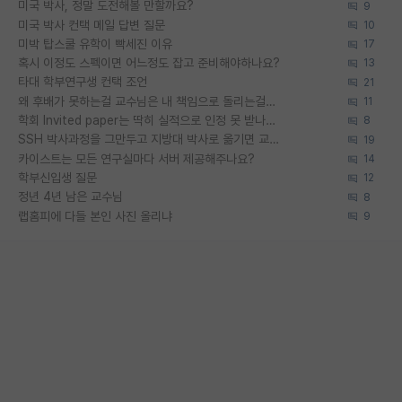
미국 박사, 정말 도전해볼 만할까요?
9
미국 박사 컨택 메일 답변 질문
10
미박 탑스쿨 유학이 빡세진 이유
17
혹시 이정도 스펙이면 어느정도 잡고 준비해야하나요?
13
타대 학부연구생 컨택 조언
21
왜 후배가 못하는걸 교수님은 내 책임으로 돌리는걸까요?
11
학회 Invited paper는 딱히 실적으로 인정 못 받나요?
8
SSH 박사과정을 그만두고 지방대 박사로 옮기면 교수의 꿈은 끝일까요?
19
카이스트는 모든 연구실마다 서버 제공해주나요?
14
학부신입생 질문
12
정년 4년 남은 교수님
8
랩홈피에 다들 본인 사진 올리냐
9