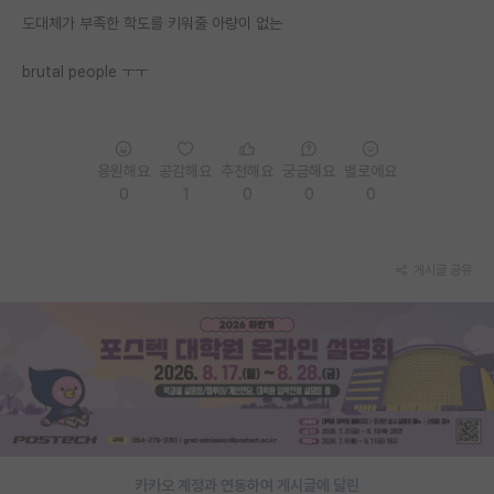
도대체가 부족한 학도를 키워줄 아량이 없는
PI 전용 게시판
brutal people ㅜㅜ
인문사회 계열 게시판
특수/전문대학원 게시판
반도체/AI 게시판
응원해요
공감해요
추천해요
궁금해요
별로에요
0
1
0
0
0
장학금/장학생 게시판
학술 정보 게시판
게시글 공유
홍보 게시판
커리어
유학교육
이벤트
반도체 아카데미
카카오 계정과 연동하여 게시글에 달린