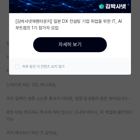
자유 게시판(아무개랩)
[김박사넷재팬라운지] 일본 DX 컨설팅 기업 취업을 위한 IT, AI
미국 유학 게시판
부트캠프 1기 참가자 모집
미국 대학원 합격 후기 게시판
돈을 아무리 퍼부어서 긴급심사 신청해도
자세히 보기
대학원생 모집 게시판
리젝 몇번 당하고 나니, 이젠 심사료 없는 좋은 학술지가 너무 좋아요 ~
대학원 합격 후기 게시판
하루 동안 이 컨텐츠 보지 않기
학자를 돈으로 되는 것도 아니고
연구실(PI) 홍보 게시판
노력으로 되는 것도 아니네요,
석박사 채용 정보 게시판
우리 업계가 엄청 소논문 통과가 어려운, 엄청 원생들이 힘든 분야입니다 ~
임용 정보 게시판
학부 인턴 게시판
파트 타임 연구자니 회사에 적이 있으니 그나마 버티지, 이 학업에 올인하다
가는
취업 게시판
거지 백수되기 딱인 거 같아요,
임용 후기 게시판