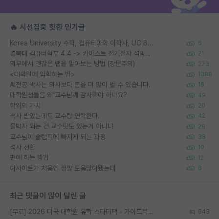
🔥 시선집중 핫한 인기글
Korea University 수학, 컴퓨터과학 이학사, UC Berkeley 산업공학 대학원 공학박사가 되는 것은 쉽지 않겠죠?
6
경북대 컴퓨터학부 4.4 -> 카이스트 전기전자 석박사통합과정 합격
21
외부에서 괜찮은 랩을 알아보는 방법 (장문주의)
273
<대학원에 입학하는 법>
1388
AI전공 박사는 의사보다 돈을 더 많이 벌 수 있습니다.
16
대학원생들은 왜 교수님께 감사해야 하나요?
49
학위의 가치
20
석사 받았는데도 교수랑 연락한다.
42
물박사 되는 건 교수탓도 있는거 아니냐
28
교수님이 슬럼프에 빠지게 되는 과정
38
석사 전환
10
편애 하는 방법
12
이사이트가 처음엔 정말 도움많이됐는데
8
최근 댓글이 많이 달린 글
[무료] 2026 미국 대학원 유학 스타터팩 - 가이드북 & 합격자 컨택메일 템플릿
643