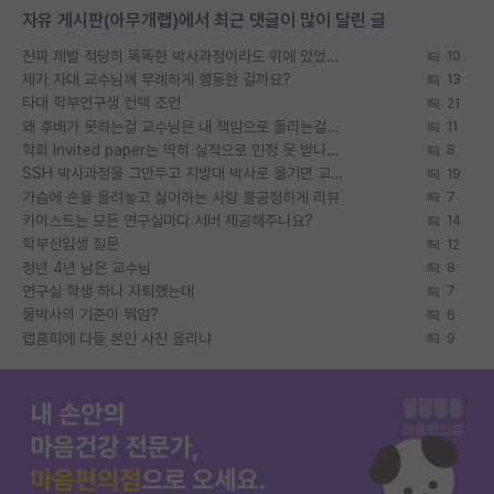
자유 게시판(아무개랩)에서 최근 댓글이 많이 달린 글
진짜 제발 적당히 똑똑한 박사과정이라도 위에 있었으면..
10
제가 자대 교수님께 무례하게 행동한 걸까요?
13
타대 학부연구생 컨택 조언
21
왜 후배가 못하는걸 교수님은 내 책임으로 돌리는걸까요?
11
학회 Invited paper는 딱히 실적으로 인정 못 받나요?
8
SSH 박사과정을 그만두고 지방대 박사로 옮기면 교수의 꿈은 끝일까요?
19
가슴에 손을 올려놓고 싫어하는 사람 불공정하게 리뷰
7
카이스트는 모든 연구실마다 서버 제공해주나요?
14
학부신입생 질문
12
정년 4년 남은 교수님
8
연구실 학생 하나 자퇴했는데
7
물박사의 기준이 뭐임?
6
랩홈피에 다들 본인 사진 올리냐
9