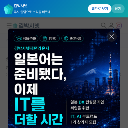
김박사넷
앱으로 보기
닫기
푸시 알림으로 소식을 빠르게
커뮤니티 홈
자유 게시판(아무개랩)
대학원생 모집
심사료 안받는 학술지만 투고하고 싶어요
국내대학원 정보
깐깐한 플라톤
연구실&오픈랩
2025.02.24
5
1370
커뮤니티
커뮤니티 홈
전체글보기
베스트 게시판
IF 명예의전당