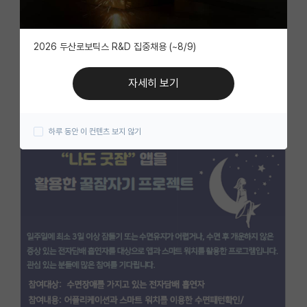
자유 게시판(아무개랩)
2026 두산로보틱스 R&D 집중채용 (~8/9)
미국 유학 게시판
미국 대학원 합격 후기 게시판
자세히 보기
대학원생 모집 게시판
하루 동안 이 컨텐츠 보지 않기
대학원 합격 후기 게시판
연구실(PI) 홍보 게시판
석박사 채용 정보 게시판
임용 정보 게시판
학부 인턴 게시판
취업 게시판
임용 후기 게시판