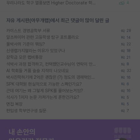
우리나라도 학구 열풍보면 Higher Doctorate 학위가 필요하다고 봅니다.
4
자유 게시판(아무개랩)에서 최근 댓글이 많이 달린 글
카이스트 경영공학부 서류
28
알츠하이머 관련 고등학생 탐구 포트폴리오
14
물박사의 기준이 뭐임?
22
신생랩가지말라는 이유가 있었구나
18
장학금 모은 랩비통장
21
석박사 과정 합격하고, 컨택했던교수님이 연락이 안됩니다...
8
AI 학회들 거품 슬슬 지적이 나오네요
32
박사진학하기에 2억은 괜찮은 (?) 정도의 경제력인가요
16
SPK 대학원 현실적으로 가능한 스펙인가요?
6
근데 여기는 왜 그렇게 SPK를 물어보는거임?
16
석사가 1저자 논문 가져가는게 흔한건가요?
5
면접 복장
5
편입생 학부연구생 질문
7