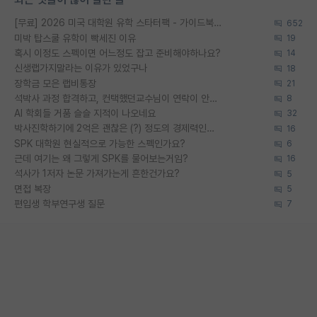
[무료] 2026 미국 대학원 유학 스타터팩 - 가이드북 & 합격자 컨택메일 템플릿
652
미박 탑스쿨 유학이 빡세진 이유
19
혹시 이정도 스펙이면 어느정도 잡고 준비해야하나요?
14
신생랩가지말라는 이유가 있었구나
18
장학금 모은 랩비통장
21
석박사 과정 합격하고, 컨택했던교수님이 연락이 안됩니다...
8
AI 학회들 거품 슬슬 지적이 나오네요
32
박사진학하기에 2억은 괜찮은 (?) 정도의 경제력인가요
16
SPK 대학원 현실적으로 가능한 스펙인가요?
6
근데 여기는 왜 그렇게 SPK를 물어보는거임?
16
석사가 1저자 논문 가져가는게 흔한건가요?
5
면접 복장
5
편입생 학부연구생 질문
7