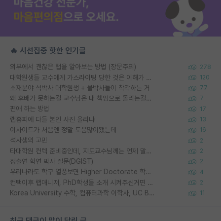
🔥 시선집중 핫한 인기글
외부에서 괜찮은 랩을 알아보는 방법 (장문주의)
278
대학원생들 교수에게 가스라이팅 당한 것은 이해가 갑니다. 안타깝네요.
120
소재분야 석박사 대학원생 + 물박사들이 착각하는 거
77
왜 후배가 못하는걸 교수님은 내 책임으로 돌리는걸까요?
7
편애 하는 방법
17
랩홈피에 다들 본인 사진 올리냐
13
이사이트가 처음엔 정말 도움많이됐는데
16
석사생의 고민
2
타대학원 컨텍 준비중인데, 지도교수님께는 언제 말씀드려야 할까요?
2
정출연 학연 박사 질문(DGIST)
2
우리나라도 학구 열풍보면 Higher Doctorate 학위가 필요하다고 봅니다.
4
컨택이후 랩매니저, PhD학생들 소개 시켜주신거면 거의 컨펌에 가깝나요?
2
Korea University 수학, 컴퓨터과학 이학사, UC Berkeley 산업공학 대학원 공학박사가 되는 것은 쉽지 않겠죠?
11
최근 댓글이 많이 달린 글