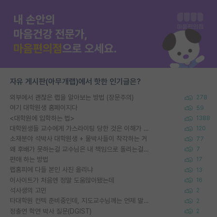
자유 게시판(아무개랩)에서 핫한 인기글은?
외부에서 괜찮은 랩을 알아보는 방법 (장문주의)
278
여기 대학원생 홈페이지다
59
<대학원에 입학하는 법>
1388
대학원생들 교수에게 가스라이팅 당한 것은 이해가 갑니다. 안타깝네요.
120
소재분야 석박사 대학원생 + 물박사들이 착각하는 거
77
왜 후배가 못하는걸 교수님은 내 책임으로 돌리는걸까요?
7
편애 하는 방법
17
랩홈피에 다들 본인 사진 올리냐
13
이사이트가 처음엔 정말 도움많이됐는데
16
석사생의 고민
2
타대학원 컨텍 준비중인데, 지도교수님께는 언제 말씀드려야 할까요?
2
정출연 학연 박사 질문(DGIST)
2