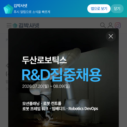
김박사넷
앱으로 보기
닫기
푸시 알림으로 소식을 빠르게
커뮤니티 홈
자유 게시판(아무개랩)
대학원생 모집
본문이 수정되지 않는 박제글입니다.
국내대학원 정보
수면장애를 가진 전자담배흡연자 대상 연구참여자 모집
연구실&오픈랩
(사례있음!!)
커뮤니티
얌전한 존 롤스
2025.01.22
0
906
커뮤니티 홈
전체글보기
베스트 게시판
IF 명예의전당