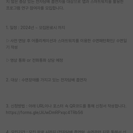
지 않은 증상 있는 전자담배 흡연자를 대상으로 앱과 스마트워치를 활용한
재팬라운지 🌸
프로그램 연구 참여자를 모집합니다.
1. 일정 : 2024년 ~ 모집완료시 까지
▷사전 면담 후 어플리케이션과 스마트워치를 이용한 수면패턴확인/ 수면일
기 작성
▷영상 통화 or 전화통화 상담 예정
2. 대상 : 수면장애를 가지고 있는 전자담배 흡연자
3. 신청방법 : 아래 URL이나 포스터 속 QR코드를 통해 신청서 작성합니다.
https://forms.gle/JiUwDmRPxqc4TRb56
4. 모집기간 : 모집 완료 시까지 (전자담배 흡연력, 수면관련 지문 통해서 선