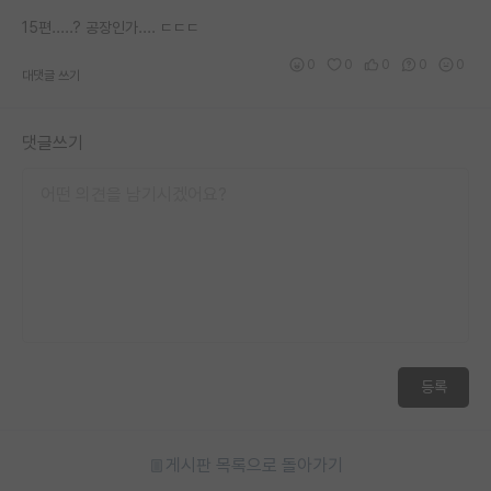
재팬라운지 🌸
15편.....? 공장인가.... ㄷㄷㄷ
0
0
0
0
0
대댓글 쓰기
댓글쓰기
등록
게시판 목록으로 돌아가기