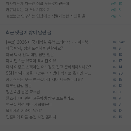
이사이트가 처음엔 정말 도움많이됐는데
10
커뮤니티는 다 쓰레기통이지
5
정보보안 연구하는 입장에선 식별가능한 사진을 올리는건 비추이긴함
5
최근 댓글이 많이 달린 글
[무료] 2026 미국 대학원 유학 스타터팩 - 가이드북 & 합격자 컨택메일 템플릿
645
미국 박사, 정말 도전해볼 만할까요?
9
미국 박사 컨택 메일 답변 질문
10
미박 탑스쿨 유학이 빡세진 이유
17
혹시 이정도 스펙이면 어느정도 잡고 준비해야하나요?
14
SSH 박사과정을 그만두고 지방대 박사로 옮기면 교수의 꿈은 끝일까요?
20
카이스트는 모든 연구실마다 서버 제공해주나요?
15
학부신입생 질문
12
정년 4년 남은 교수님
8
알츠하이머 관련 고등학생 탐구 포트폴리오
9
연구실 학생 하나 자퇴했는데
8
물박사의 기준이 뭐임?
12
랩홈피에 다들 본인 사진 올리냐
19