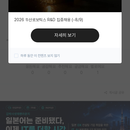
자유 게시판(아무개랩)
2026 두산로보틱스 R&D 집중채용 (~8/9)
미국 유학 게시판
미국 대학원 합격 후기 게시판
자세히 보기
ㅋ.ㅋ
대학원생 모집 게시판
하루 동안 이 컨텐츠 보지 않기
대학원 합격 후기 게시판
응원해요
공감해요
추천해요
궁금해요
별로에요
연구실(PI) 홍보 게시판
0
0
0
0
1
석박사 채용 정보 게시판
임용 정보 게시판
게시글 공유
학부 인턴 게시판
취업 게시판
임용 후기 게시판