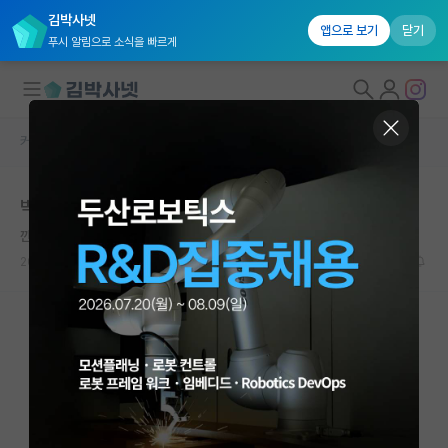
김박사넷
앱으로 보기
닫기
푸시 알림으로 소식을 빠르게
커뮤니티 홈
자유 게시판(아무개랩)
대학원생 모집
박사과정 졸업 조건
국내대학원 정보
깐깐한 제임스 와트
연구실&오픈랩
2024.12.09
2
1155
커뮤니티
커뮤니티 홈
전체글보기
베스트 게시판
IF 명예의전당