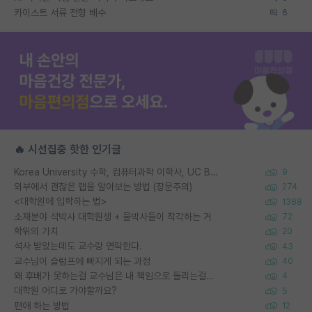
카이스트 서류 전형 배수
6
🔥 시선집중 핫한 인기글
Korea University 수학, 컴퓨터과학 이학사, UC Berkeley 산업공학 대학원 공학박사가 되는 것은 쉽지 않겠죠?
9
외부에서 괜찮은 랩을 알아보는 방법 (장문주의)
274
<대학원에 입학하는 법>
1388
소재분야 석박사 대학원생 + 물박사들이 착각하는 거
72
학위의 가치
20
석사 받았는데도 교수랑 연락한다.
43
교수님이 슬럼프에 빠지게 되는 과정
40
왜 후배가 못하는걸 교수님은 내 책임으로 돌리는걸까요?
4
대학원 어디로 가야할까요?
5
편애 하는 방법
12