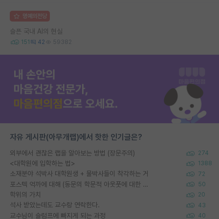
명예의전당
슬픈 국내 AI의 현실
151
42
59382
자유 게시판(아무개랩)에서 핫한 인기글은?
외부에서 괜찮은 랩을 알아보는 방법 (장문주의)
274
<대학원에 입학하는 법>
1388
소재분야 석박사 대학원생 + 물박사들이 착각하는 거
72
포스텍 억까에 대해 (동문의 학문적 아웃풋에 대한 반박)
50
학위의 가치
20
석사 받았는데도 교수랑 연락한다.
43
교수님이 슬럼프에 빠지게 되는 과정
40