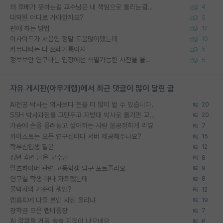
왜 후배가 못하는걸 교수님은 내 책임으로 돌리는걸까요?
4
대학원 어디로 가야할까요?
5
편애 하는 방법
12
이사이트가 처음엔 정말 도움많이됐는데
10
커뮤니티는 다 쓰레기통이지
5
정보보안 연구하는 입장에선 식별가능한 사진을 올리는건 비추이긴함
5
자유 게시판(아무개랩)에서 최근 댓글이 많이 달린 글
AI전공 박사는 의사보다 돈을 더 많이 벌 수 있습니다.
20
SSH 박사과정을 그만두고 지방대 박사로 옮기면 교수의 꿈은 끝일까요?
20
가슴에 손을 올려놓고 싫어하는 사람 불공정하게 리뷰
7
카이스트는 모든 연구실마다 서버 제공해주나요?
15
학부신입생 질문
12
정년 4년 남은 교수님
8
알츠하이머 관련 고등학생 탐구 포트폴리오
9
연구실 학생 하나 자퇴했는데
8
물박사의 기준이 뭐임?
12
랩홈피에 다들 본인 사진 올리냐
19
장학금 모은 랩비통장
7
AI 학회들 거품 슬슬 지적이 나오네요
6