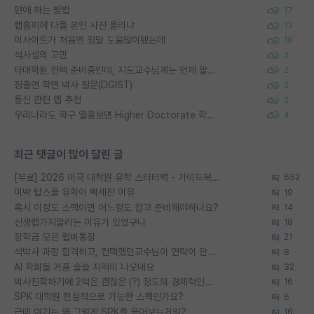
편애 하는 방법
17
랩홈피에 다들 본인 사진 올리냐
13
이사이트가 처음엔 정말 도움많이됐는데
16
석사생의 고민
2
타대학원 컨텍 준비중인데, 지도교수님께는 언제 말씀드려야 할까요?
2
정출연 학연 박사 질문(DGIST)
2
통신 관련 랩 추천
2
우리나라도 학구 열풍보면 Higher Doctorate 학위가 필요하다고 봅니다.
4
최근 댓글이 많이 달린 글
[무료] 2026 미국 대학원 유학 스타터팩 - 가이드북 & 합격자 컨택메일 템플릿
652
미박 탑스쿨 유학이 빡세진 이유
19
혹시 이정도 스펙이면 어느정도 잡고 준비해야하나요?
14
신생랩가지말라는 이유가 있었구나
18
장학금 모은 랩비통장
21
석박사 과정 합격하고, 컨택했던교수님이 연락이 안됩니다...
8
AI 학회들 거품 슬슬 지적이 나오네요
32
박사진학하기에 2억은 괜찮은 (?) 정도의 경제력인가요
16
SPK 대학원 현실적으로 가능한 스펙인가요?
6
근데 여기는 왜 그렇게 SPK를 물어보는거임?
16