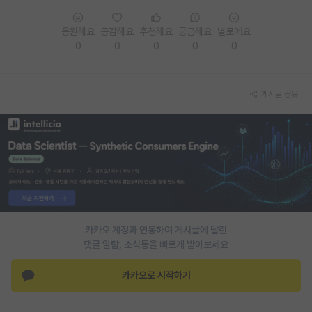
PI 전용 게시판
응원해요
공감해요
추천해요
궁금해요
별로에요
0
0
0
0
0
인문사회 계열 게시판
특수/전문대학원 게시판
게시글 공유
반도체/AI 게시판
장학금/장학생 게시판
학술 정보 게시판
홍보 게시판
커리어
카카오 계정과 연동하여 게시글에 달린
유학교육
댓글 알람, 소식등을 빠르게 받아보세요
이벤트
카카오로 시작하기
반도체 아카데미