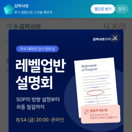
김박사넷
앱으로 보기
닫기
푸시 알림으로 소식을 빠르게
커뮤니티 홈
자유 게시판(아무개랩)
대학원생 모집
일본 박사 후 교수
국내대학원 정보
청승맞은 레온하르트 오일러
연구실&오픈랩
2024.11.24
6
1689
커뮤니티
커뮤니티 홈
전체글보기
베스트 게시판
IF 명예의전당