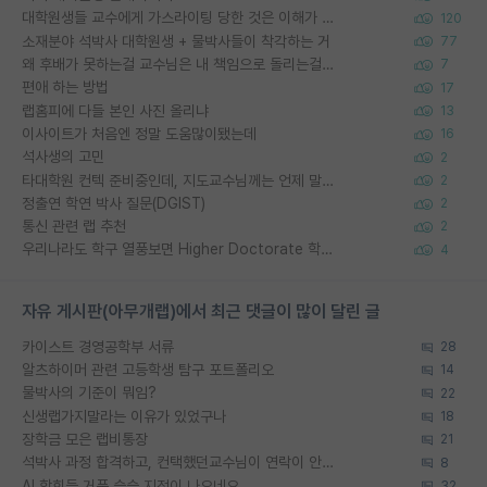
대학원생들 교수에게 가스라이팅 당한 것은 이해가 갑니다. 안타깝네요.
120
소재분야 석박사 대학원생 + 물박사들이 착각하는 거
77
왜 후배가 못하는걸 교수님은 내 책임으로 돌리는걸까요?
7
편애 하는 방법
17
랩홈피에 다들 본인 사진 올리냐
13
이사이트가 처음엔 정말 도움많이됐는데
16
석사생의 고민
2
타대학원 컨텍 준비중인데, 지도교수님께는 언제 말씀드려야 할까요?
2
정출연 학연 박사 질문(DGIST)
2
통신 관련 랩 추천
2
우리나라도 학구 열풍보면 Higher Doctorate 학위가 필요하다고 봅니다.
4
자유 게시판(아무개랩)에서 최근 댓글이 많이 달린 글
카이스트 경영공학부 서류
28
알츠하이머 관련 고등학생 탐구 포트폴리오
14
물박사의 기준이 뭐임?
22
신생랩가지말라는 이유가 있었구나
18
장학금 모은 랩비통장
21
석박사 과정 합격하고, 컨택했던교수님이 연락이 안됩니다...
8
AI 학회들 거품 슬슬 지적이 나오네요
32