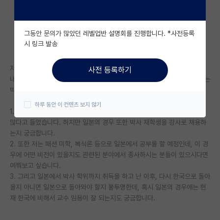
자유 게시판(아무개랩)
그동안 문의가 많았던 레벨업반 설명회를 진행합니다. *사전등록
미국 유학 게시판
시 링크 발송
미국 대학원 합격 후기 게시판
저는 현재 sky 학부 졸업예정자입니다.
사전 등록하기
대학원생 모집 게시판
내년에는 자교의 대학원에 진학하여 석사 학위를 취득할 생각이고, 이후에는
박사 학위를 일본으로 가서 따고자 합니다.
대학원 합격 후기 게시판
하루 동안 이 컨텐츠 보지 않기
1. 이에 우리나라의 경우에는 박사 공부를 함과 동시에 강사를 하는 경우가
연구실(PI) 홍보 게시판
많다고 들었습니다. 하지만 일본의 경우 또한 박사 재학생을 강사로 채용하
는지 궁금합니다.
석박사 채용 정보 게시판
2. 또한 저는 패션 미학, 복식론 등으로 일본에서 공부를 할 예정인데, 이 경
우에 어떤 비전이 있을지도 관련된 분야에서 종사하시는 분들이 있으시다면
임용 정보 게시판
여쭤보고 싶습니다.
학부 인턴 게시판
3. 그리고 일본에서 박사 학위까지 취득을 하고 난 이후, 다시 한국으로 돌아
올지 아니면 일본으로 돌아와야 할지 불투명한데, 혹시 일본의 경우에는 현
취업 게시판
재 한국에 비해서 교수 임용이 잘 되는지도 궁금합니다.
임용 후기 게시판