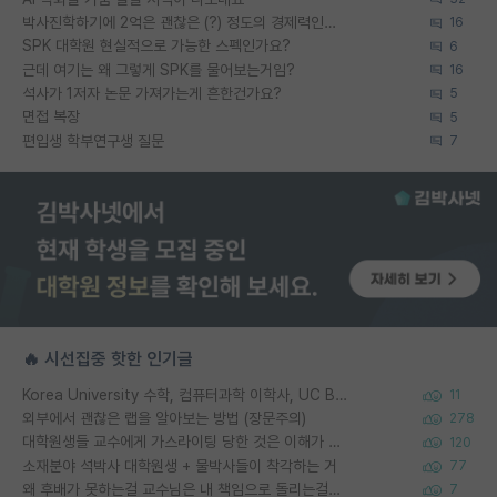
박사진학하기에 2억은 괜찮은 (?) 정도의 경제력인가요
16
SPK 대학원 현실적으로 가능한 스펙인가요?
6
근데 여기는 왜 그렇게 SPK를 물어보는거임?
16
석사가 1저자 논문 가져가는게 흔한건가요?
5
면접 복장
5
편입생 학부연구생 질문
7
🔥 시선집중 핫한 인기글
Korea University 수학, 컴퓨터과학 이학사, UC Berkeley 산업공학 대학원 공학박사가 되는 것은 쉽지 않겠죠?
11
외부에서 괜찮은 랩을 알아보는 방법 (장문주의)
278
대학원생들 교수에게 가스라이팅 당한 것은 이해가 갑니다. 안타깝네요.
120
소재분야 석박사 대학원생 + 물박사들이 착각하는 거
77
왜 후배가 못하는걸 교수님은 내 책임으로 돌리는걸까요?
7