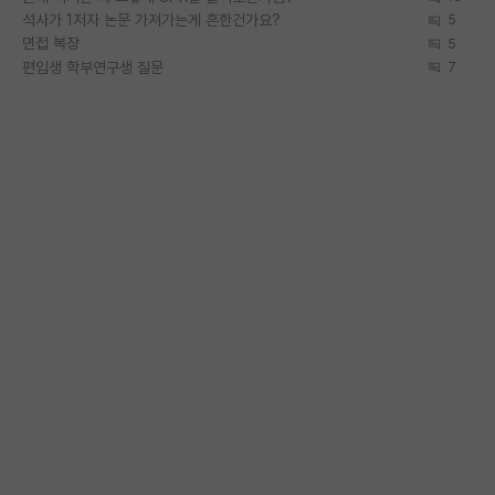
석사가 1저자 논문 가져가는게 흔한건가요?
5
면접 복장
5
편입생 학부연구생 질문
7