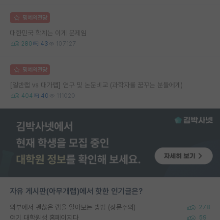
명예의전당
대한민국 학계는 이게 문제임
280
43
107127
명예의전당
[일반랩 vs 대가랩] 연구 및 논문비교 (과학자를 꿈꾸는 분들에게)
404
40
111020
자유 게시판(아무개랩)에서 핫한 인기글은?
외부에서 괜찮은 랩을 알아보는 방법 (장문주의)
278
여기 대학원생 홈페이지다
59