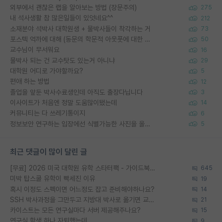
외부에서 괜찮은 랩을 알아보는 방법 (장문주의)
275
내 석사생활 참 많은일들이 있엇네요^^
212
소재분야 석박사 대학원생 + 물박사들이 착각하는 거
73
포스텍 억까에 대해 (동문의 학문적 아웃풋에 대한 반박)
50
교수님이 무서워요
16
물박사 되는 건 교수탓도 있는거 아니냐
29
대학원 어디로 가야할까요?
5
편애 하는 방법
12
졸업을 앞둔 박사수료생인데 아직도 출장다닙니다
3
이사이트가 처음엔 정말 도움많이됐는데
14
커뮤니티는 다 쓰레기통이지
6
정보보안 연구하는 입장에선 식별가능한 사진을 올리는건 비추이긴함
5
최근 댓글이 많이 달린 글
[무료] 2026 미국 대학원 유학 스타터팩 - 가이드북 & 합격자 컨택메일 템플릿
645
미박 탑스쿨 유학이 빡세진 이유
19
혹시 이정도 스펙이면 어느정도 잡고 준비해야하나요?
14
SSH 박사과정을 그만두고 지방대 박사로 옮기면 교수의 꿈은 끝일까요?
21
카이스트는 모든 연구실마다 서버 제공해주나요?
15
연구실 학생 하나 자퇴했는데
9