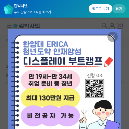
김박사넷
앱으로 보기
닫기
푸시 알림으로 소식을 빠르게
커뮤니티 홈
자유 게시판(아무개랩)
대학원생 모집
본문이 수정되지 않는 박제글입니다.
국내대학원 정보
제약회사
연구실&오픈랩
깔끔한 찰스 다윈
커뮤니티
2024.11.15
0
1066
커뮤니티 홈
전체글보기
베스트 게시판
IF 명예의전당