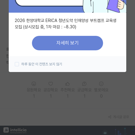
자유 게시판(아무개랩)
2026 한양대학교 ERICA 청년도약 인재양성 부트캠프 교육생
미국 유학 게시판
모집 (상시모집 중, 1차 마감 : ~8.30)
미국 대학원 합격 후기 게시판
자세히 보기
대학원생 모집 게시판
혹시 수의조직학으로 석사학위를해도 제약회사같은 바이오 회사 취직 가능
한가요??
대학원 합격 후기 게시판
학사 전공은 미생물생명공학입니다
하루 동안 이 컨텐츠 보지 않기
연구실(PI) 홍보 게시판
석박사 채용 정보 게시판
응원해요
공감해요
추천해요
궁금해요
별로에요
임용 정보 게시판
1
1
1
1
0
학부 인턴 게시판
게시글 공유
취업 게시판
임용 후기 게시판