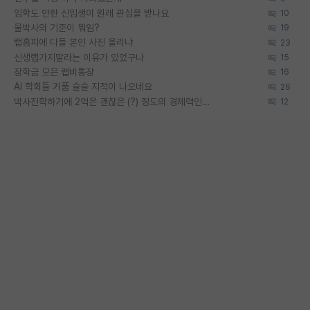
입학도 안한 신입생이 원래 관심을 받나요
10
물박사의 기준이 뭐임?
19
랩홈피에 다들 본인 사진 올리냐
23
신생랩가지말라는 이유가 있었구나
15
장학금 모은 랩비통장
16
AI 학회들 거품 슬슬 지적이 나오네요
26
박사진학하기에 2억은 괜찮은 (?) 정도의 경제력인가요
12