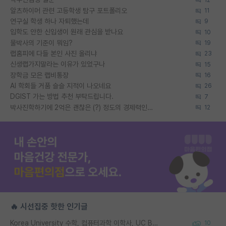
알츠하이머 관련 고등학생 탐구 포트폴리오
11
연구실 학생 하나 자퇴했는데
9
입학도 안한 신입생이 원래 관심을 받나요
10
물박사의 기준이 뭐임?
19
랩홈피에 다들 본인 사진 올리냐
23
신생랩가지말라는 이유가 있었구나
15
장학금 모은 랩비통장
16
AI 학회들 거품 슬슬 지적이 나오네요
26
DGIST 가는 방법 추천 부탁드립니다.
7
박사진학하기에 2억은 괜찮은 (?) 정도의 경제력인가요
12
🔥 시선집중 핫한 인기글
Korea University 수학, 컴퓨터과학 이학사, UC Berkeley 산업공학 대학원 공학박사가 되는 것은 쉽지 않겠죠?
10