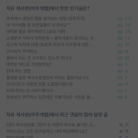
자유 게시판(아무개랩)에서 핫한 인기글은?
외부에서 괜찮은 랩을 알아보는 방법 (장문주의)
275
내 석사생활 참 많은일들이 있엇네요^^
212
대학원 월급 정리해준다 (공대 기준)
275
소재분야 석박사 대학원생 + 물박사들이 착각하는 거
73
포스텍 억까에 대해 (동문의 학문적 아웃풋에 대한 반박)
50
교수님이 무서워요
16
물박사 되는 건 교수탓도 있는거 아니냐
29
대학원 어디로 가야할까요?
5
편애 하는 방법
12
졸업을 앞둔 박사수료생인데 아직도 출장다닙니다
3
이사이트가 처음엔 정말 도움많이됐는데
14
커뮤니티는 다 쓰레기통이지
6
정보보안 연구하는 입장에선 식별가능한 사진을 올리는건 비추이긴함
5
자유 게시판(아무개랩)에서 최근 댓글이 많이 달린 글
SSH 박사과정을 그만두고 지방대 박사로 옮기면 교수의 꿈은 끝일까요?
21
카이스트는 모든 연구실마다 서버 제공해주나요?
15
학부신입생 질문
12