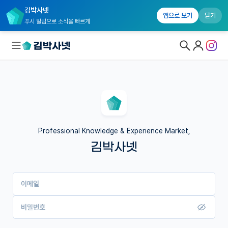
김박사넷
앱으로 보기
닫기
푸시 알림으로 소식을 빠르게
대학원생 모집
국내대학원 정보
연구실&오픈랩
Professional Knowledge & Experience Market,
김박사넷
커뮤니티
커리어
이메일
유학교육
이벤트
비밀번호
반도체 아카데미