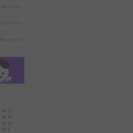
45
26324
53
19654
90
286519
21
15
12
9