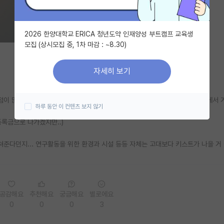
2026 한양대학교 ERICA 청년도약 인재양성 부트캠프 교육생
모집 (상시모집 중, 1차 마감 : ~8.30)
자세히 보기
 많은 것 같더라구요... 그런데 애초에 고대로는 주 1회 갈 거 같고, 키스트에서 
하루 동안 이 컨텐츠 보지 않기
등록금으로 나가겠지만..)
 쳐준다던지... 연구활동을 위한 환경과 시설 등등 자체는 고대보다 키스트가 나을 거 
공감해요
추천해요
궁금해요
별로에요
0
0
0
3