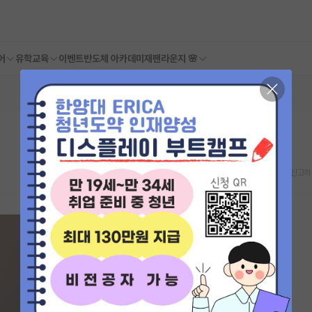
어
유학교육
이벤트
반도체 아카데미
재팬라운지 🌸
스크랩
신고하