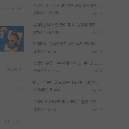
서당개 개 ㅅㄲ도 3년이면 풍월 읊는데 박사 5년 이상 대리고 있으면서 물된건 교수 탓 맞는ㄱ게 거기가 서당이 아니란 소리임
게시글 공유
물박사의 기준이 뭐임?
11
능력없는박사 란 말이지 뭐. 능력이 뭐고 능력이 있다는게 뭔지는 사람마다 기준이 다르니까 얘기해봐야 서로 자기 기준만 얘기해서 논쟁이 끝이 안나고. 주위에서 능력있고 야심있는 신입생이 교수가 유의미한 피드백을 아예 안주면서 제대로된 과제에 참여해볼 기회도 제공하지 않고 잡일 뺑뺑이만 돌려서 맨날 단순작업만 하면서 밤새다가 눈빛이 점점 죽어가는걸 본 사람은 물박사는 교수탓이라고 하고, 교수는 이것저것 알려도 주고 기회도 주고 사수 동기 붙여주면서 어떻게든 끌고가려고 하는데 본인이 매일 뺀질거리면서 출근 하는둥마는둥 하다가 기껏 와서도 폰이나 쳐다보다가 실험 망치고 저녁약속있어서 먼저 가볼게요~ 하는걸 본 사람은 물박사는 본인탓이라고 함.
물박사의 기준이 뭐임?
12
가지마라. 신생랩이고 내가 석사 3학기차인데 최고참인데 나도 아무것도 모르는데 교수가 후배들 왜 논문 교육 안시키냐. 논문 왜 안 써오냐 닦달한다
신생랩가지말라는 이유가 있었구나
11
신생랩+젊은 교수 이게 ㄹㅇ 모 아니면 도인듯.
댓글쓰기
신생랩가지말라는 이유가 있었구나
9
ML 대부분이 골드 스탠다드 하나 상정해놓고 (벤치마크 데이터셋이 여러 개면 여러 개 상정) 그거 얼마나 잘 맞추나 싸움임 가끔 번뜩이는 설계 철학을 보여주는 논문들도 있지만 대부분 그거 성적 얼마나 더 올리느라에 혈안이 되어 있는 측면이 잇음
AI 학회들 거품 슬슬 지적이 나오네요
10
신생랩 1기 출신인데 신생랩은 줠라 무거운 바벨 같은거임. 들면 대박인데 못들면 깔려 죽음. 아무도 알려주지 않는 환경에서 자생해야하지만, 일단 살아남았다면 그 어떤 사람보다 악착같고 생존력 높은 사람으로 거듭날 수 있음
신생랩가지말라는 이유가 있었구나
11
5
0
2