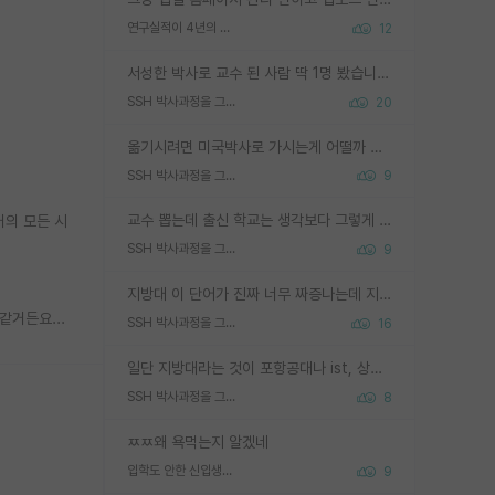
연구실적이 4년의 공백이 있는거 어떻게 생각하냐
12
서성한 박사로 교수 된 사람 딱 1명 봤습니다. 근데 지방대 박사로 교수된 거는 기적이 일어나야되요. 서성한 학부부터여도 빡센게 교수임용일텐데 지방대박사로 무슨 교수가 되나요...... 중소기업/중견기업 팀장급/연구소장급이나 될거 같네요.
SSH 박사과정을 그만두고 지방대 박사로 옮기면 교수의 꿈은 끝일까요?
20
옮기시려면 미국박사로 가시는게 어떨까 싶네요. 교수가 꿈이면 미국박사 하고 미국교수 까지 같이 노리시는게 기회가 많지 않을까요?
SSH 박사과정을 그만두고 지방대 박사로 옮기면 교수의 꿈은 끝일까요?
9
교수 뽑는데 출신 학교는 생각보다 그렇게 안 봄. 앞으로는 더 안 보게 될거임. 박사는 어디서 진행해도 됨. 단, 제대로 쌓고 좋은 실적 만들 수 있다면. 그런데 지방대는 그럴 가능성이 지극히 낮음. 나만 열심히 잘 하면 된다? 인간은 주변 환경에 지배되는 나약한 존재임. 주변의 지방대 대학원생과 섞이고 지방 특유의 여유로움 또는 나쁘게 얘기해서 나태함에 젖어 살다보면 교수의 꿈 자체를 잊어버리게 될 가능성도 있음. 주변 환경이 70~80%임.
거의 모든 시
SSH 박사과정을 그만두고 지방대 박사로 옮기면 교수의 꿈은 끝일까요?
9
지방대 이 단어가 진짜 너무 짜증나는데 지방대면 다 그냥 쓰레기인가요? 무슨 말 같지도 않은 댓글들이 있는건지??? 지방에도 충분히 좋은 대학 많고 충분히 잘하는 교수님들 많습니다 포항공대 4개 IST 대표 지거국들 여기 모두 다 지방에 있고 여기 출신들 중에 교수하는 분들 적지 않습니다 지거국 출신이 무슨 교수를 하냐?라고 생각할 사람들 많은데 상위 대표 지거국에 아웃라이어들 많습니다 결국 개인의 연구역량과 실적이 중요합니다 이 역량을 펼치는데 있어서 지도교수와의 합도 중요합니다. 그리고 경력이 필요하면 해외포닥까지 다녀오세요
같거든요...
SSH 박사과정을 그만두고 지방대 박사로 옮기면 교수의 꿈은 끝일까요?
16
일단 지방대라는 것이 포항공대나 ist, 상위 지거국은 아니라고 생각하겠습니다. 그런곳은 서성한에 비해 소위 대학 네임밸류가 크게 뒤떨어지지는 않으니까요. 대학 이름이 중요하냐? 당연합니다. 대학 이름이 좋아서 좋은 아웃풋이 나오는 것이냐, 좋은 대학은 좋은 사람과 좋은 기회가 몰려있으니 아웃풋도 자연스럽게 좋아지는 것이냐? 대답하기 어려운 문제입니다. 아직 한국 사회에서 학벌을 보는 것도, 특히 이공계를 중심으로 학벌보다는 실적 위주라는 분위기가 형성되는 것도 사실입니다. 지방대 출신으로 전임교수가 될수 있느냐? 가능 불가능을 따지면 당연히 가능입니다. 지방대 박사 출신으로 전임교원이 된 경우가 실제로 있으니까요. 현실적인 가능성이 있느냐? 지금 이정도 대학의 교수가 되고싶다고 생각되는 대학 들어가서 컴공과 교수 목록 켜고 박사 어디서 받았는지 쭉 한번 보세요. 냉정하게 지방대 출신인 분들이 많지는 않으실겁니다.
SSH 박사과정을 그만두고 지방대 박사로 옮기면 교수의 꿈은 끝일까요?
8
ㅉㅉ왜 욕먹는지 알겠네
입학도 안한 신입생이 원래 관심을 받나요
9