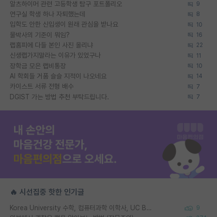
알츠하이머 관련 고등학생 탐구 포트폴리오
9
연구실 학생 하나 자퇴했는데
8
입학도 안한 신입생이 원래 관심을 받나요
10
물박사의 기준이 뭐임?
16
랩홈피에 다들 본인 사진 올리냐
22
신생랩가지말라는 이유가 있었구나
11
장학금 모은 랩비통장
10
AI 학회들 거품 슬슬 지적이 나오네요
14
카이스트 서류 전형 배수
7
DGIST 가는 방법 추천 부탁드립니다.
7
🔥 시선집중 핫한 인기글
Korea University 수학, 컴퓨터과학 이학사, UC Berkeley 산업공학 대학원 공학박사가 되는 것은 쉽지 않겠죠?
9