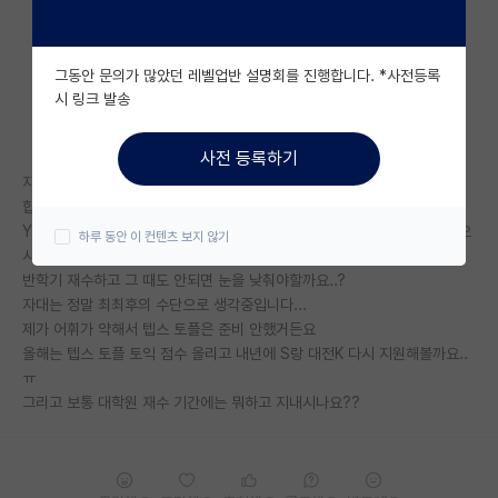
자유 게시판(아무개랩)
그동안 문의가 많았던 레벨업반 설명회를 진행합니다. *사전등록
미국 유학 게시판
시 링크 발송
미국 대학원 합격 후기 게시판
사전 등록하기
대학원생 모집 게시판
자대는 국립대고 카이 1차 붙은 상황입니다
합성생물학, 대사공학쪽 연구하고 싶은데
대학원 합격 후기 게시판
YK SH은 거의 티오가 없는 것 같습니다.. (한 분은 내년까지도 계획이 없으
하루 동안 이 컨텐츠 보지 않기
시다고 하시네요ㅠㅠ)
연구실(PI) 홍보 게시판
반학기 재수하고 그 때도 안되면 눈을 낮춰야할까요..?
자대는 정말 최최후의 수단으로 생각중입니다...
석박사 채용 정보 게시판
제가 어휘가 약해서 텝스 토플은 준비 안했거든요
올해는 텝스 토플 토익 점수 올리고 내년에 S랑 대전K 다시 지원해볼까요..
임용 정보 게시판
ㅠ
학부 인턴 게시판
그리고 보통 대학원 재수 기간에는 뭐하고 지내시나요??
취업 게시판
임용 후기 게시판