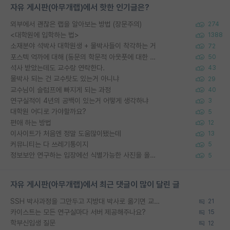
자유 게시판(아무개랩)에서 핫한 인기글은?
외부에서 괜찮은 랩을 알아보는 방법 (장문주의)
274
<대학원에 입학하는 법>
1388
소재분야 석박사 대학원생 + 물박사들이 착각하는 거
72
포스텍 억까에 대해 (동문의 학문적 아웃풋에 대한 반박)
50
석사 받았는데도 교수랑 연락한다.
43
물박사 되는 건 교수탓도 있는거 아니냐
29
교수님이 슬럼프에 빠지게 되는 과정
40
연구실적이 4년의 공백이 있는거 어떻게 생각하냐
3
대학원 어디로 가야할까요?
5
편애 하는 방법
12
이사이트가 처음엔 정말 도움많이됐는데
13
커뮤니티는 다 쓰레기통이지
5
정보보안 연구하는 입장에선 식별가능한 사진을 올리는건 비추이긴함
5
자유 게시판(아무개랩)에서 최근 댓글이 많이 달린 글
SSH 박사과정을 그만두고 지방대 박사로 옮기면 교수의 꿈은 끝일까요?
21
카이스트는 모든 연구실마다 서버 제공해주나요?
15
학부신입생 질문
12