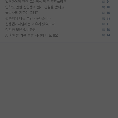
알츠하이머 관련 고등학생 탐구 포트폴리오
9
입학도 안한 신입생이 원래 관심을 받나요
10
물박사의 기준이 뭐임?
16
랩홈피에 다들 본인 사진 올리냐
22
신생랩가지말라는 이유가 있었구나
11
장학금 모은 랩비통장
10
AI 학회들 거품 슬슬 지적이 나오네요
14