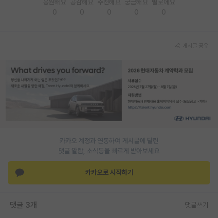
응원해요
공감해요
추천해요
궁금해요
별로에요
0
0
0
0
0
PI 전용 게시판
인문사회 계열 게시판
게시글 공유
특수/전문대학원 게시판
반도체/AI 게시판
장학금/장학생 게시판
학술 정보 게시판
홍보 게시판
카카오 계정과 연동하여 게시글에 달린
댓글 알람, 소식등을 빠르게 받아보세요
커리어
유학교육
카카오로 시작하기
이벤트
댓글 3개
댓글쓰기
반도체 아카데미