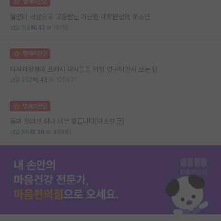
명예의전당
알앤디 삭감으로 고통받는 가난한 대학원생의 하소연
114
42
18115
명예의전당
박사과정생과 프레시 박사들을 위한 연구제안서 쓰는 팁
252
43
105931
명예의전당
용의 꼬리가 되니 너무 힘듭니다(하소연 글)
85
39
40981