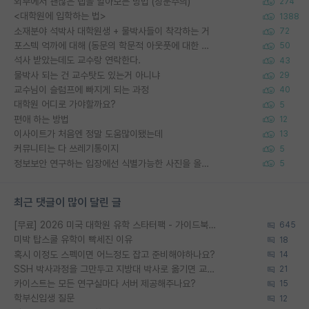
외부에서 괜찮은 랩을 알아보는 방법 (장문주의)
274
<대학원에 입학하는 법>
1388
소재분야 석박사 대학원생 + 물박사들이 착각하는 거
72
포스텍 억까에 대해 (동문의 학문적 아웃풋에 대한 반박)
50
석사 받았는데도 교수랑 연락한다.
43
물박사 되는 건 교수탓도 있는거 아니냐
29
교수님이 슬럼프에 빠지게 되는 과정
40
대학원 어디로 가야할까요?
5
편애 하는 방법
12
이사이트가 처음엔 정말 도움많이됐는데
13
커뮤니티는 다 쓰레기통이지
5
정보보안 연구하는 입장에선 식별가능한 사진을 올리는건 비추이긴함
5
최근 댓글이 많이 달린 글
[무료] 2026 미국 대학원 유학 스타터팩 - 가이드북 & 합격자 컨택메일 템플릿
645
미박 탑스쿨 유학이 빡세진 이유
18
혹시 이정도 스펙이면 어느정도 잡고 준비해야하나요?
14
SSH 박사과정을 그만두고 지방대 박사로 옮기면 교수의 꿈은 끝일까요?
21
카이스트는 모든 연구실마다 서버 제공해주나요?
15
학부신입생 질문
12