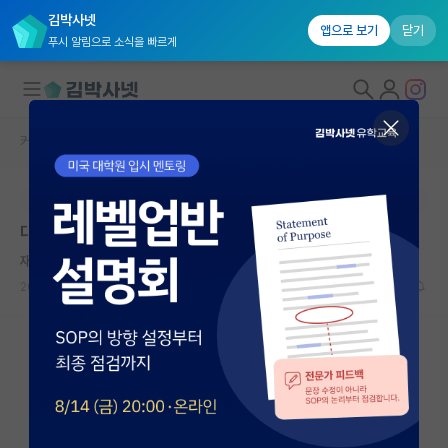
김박사넷
앱으로 보기
닫기
푸시 알림으로 소식을 빠르게
커뮤니티 홈
자유 게시판(아무개랩)
대학원생 모집
본문이 수정되지 않는 박제글입니다.
국내대학원 정보
대학원 티오
연구실&오픈랩
재치있는 백석
커뮤니티
2024.08.27
3
1293
커뮤니티 홈
전체글보기
베스트 게시판
IF 명예의전당