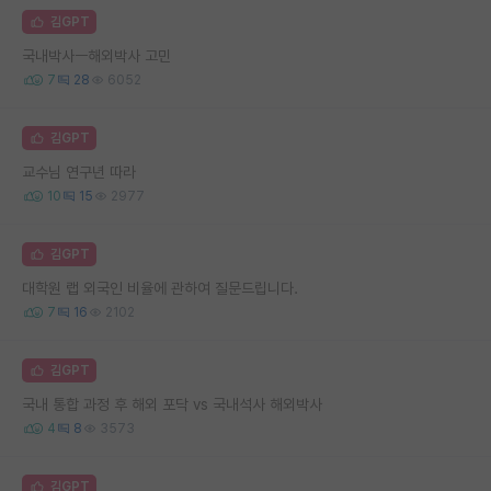
김GPT
국내박사ㅡ해외박사 고민
7
28
6052
김GPT
교수님 연구년 따라
10
15
2977
김GPT
대학원 랩 외국인 비율에 관하여 질문드립니다.
7
16
2102
김GPT
국내 통합 과정 후 해외 포닥 vs 국내석사 해외박사
4
8
3573
김GPT