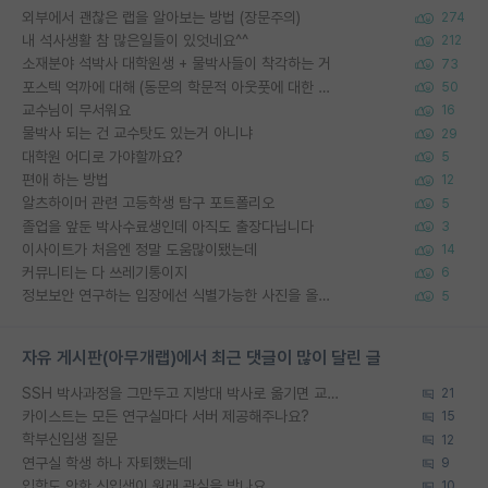
외부에서 괜찮은 랩을 알아보는 방법 (장문주의)
274
내 석사생활 참 많은일들이 있엇네요^^
212
소재분야 석박사 대학원생 + 물박사들이 착각하는 거
73
포스텍 억까에 대해 (동문의 학문적 아웃풋에 대한 반박)
50
교수님이 무서워요
16
물박사 되는 건 교수탓도 있는거 아니냐
29
대학원 어디로 가야할까요?
5
편애 하는 방법
12
알츠하이머 관련 고등학생 탐구 포트폴리오
5
졸업을 앞둔 박사수료생인데 아직도 출장다닙니다
3
이사이트가 처음엔 정말 도움많이됐는데
14
커뮤니티는 다 쓰레기통이지
6
정보보안 연구하는 입장에선 식별가능한 사진을 올리는건 비추이긴함
5
자유 게시판(아무개랩)에서 최근 댓글이 많이 달린 글
SSH 박사과정을 그만두고 지방대 박사로 옮기면 교수의 꿈은 끝일까요?
21
카이스트는 모든 연구실마다 서버 제공해주나요?
15
학부신입생 질문
12
연구실 학생 하나 자퇴했는데
9
입학도 안한 신입생이 원래 관심을 받나요
10