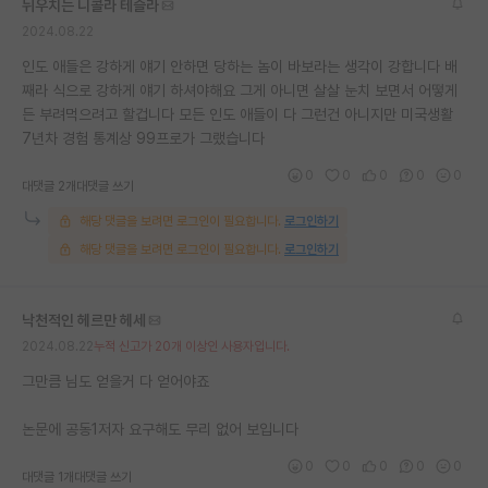
뉘우치는 니콜라 테슬라
재팬라운지 🌸
2024.08.22
인도 애들은 강하게 얘기 안하면 당하는 놈이 바보라는 생각이 강합니다 배
째라 식으로 강하게 얘기 하셔야해요 그게 아니면 살살 눈치 보면서 어떻게
든 부려먹으려고 할겁니다 모든 인도 애들이 다 그런건 아니지만 미국생활
7년차 경험 통계상 99프로가 그랬습니다
0
0
0
0
0
대댓글 2개
대댓글 쓰기
해당 댓글을 보려면 로그인이 필요합니다.
로그인하기
해당 댓글을 보려면 로그인이 필요합니다.
로그인하기
낙천적인 헤르만 헤세
2024.08.22
누적 신고가 20개 이상인 사용자입니다.
그만큼 님도 얻을거 다 얻어야죠
논문에 공동1저자 요구해도 무리 없어 보입니다
0
0
0
0
0
대댓글 1개
대댓글 쓰기