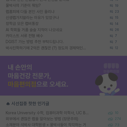
물박사의 기준이 뭐임?
19
랩홈피에 다들 본인 사진 올리냐
23
신생랩가지말라는 이유가 있었구나
15
장학금 모은 랩비통장
14
AI 학회들 거품 슬슬 지적이 나오네요
26
카이스트 서류 전형 배수
7
DGIST 가는 방법 추천 부탁드립니다.
7
박사진학하기에 2억은 괜찮은 (?) 정도의 경제력인가요
12
🔥 시선집중 핫한 인기글
Korea University 수학, 컴퓨터과학 이학사, UC Berkeley 산업공학 대학원 공학박사가 되는 것은 쉽지 않겠죠?
10
외부에서 괜찮은 랩을 알아보는 방법 (장문주의)
274
소재분야 석박사 대학원생 + 물박사들이 착각하는 거
73