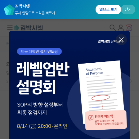
김박사넷
앱으로 보기
닫기
푸시 알림으로 소식을 빠르게
커뮤니티 홈
자유 게시판(아무개랩)
대학원생 모집
외국인포닥 관련 고민 입니다
국내대학원 정보
달리는 맹자
연구실&오픈랩
2024.08.22
11
1860
커뮤니티
커뮤니티 홈
전체글보기
베스트 게시판
IF 명예의전당