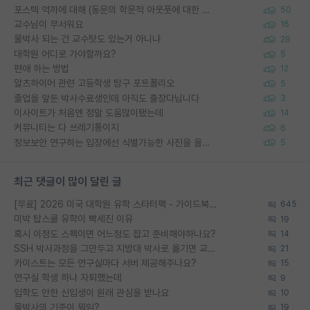
포스텍 억까에 대해 (동문의 학문적 아웃풋에 대한 반박)
50
교수님이 무서워요
16
물박사 되는 건 교수탓도 있는거 아니냐
29
대학원 어디로 가야할까요?
5
편애 하는 방법
12
알츠하이머 관련 고등학생 탐구 포트폴리오
5
졸업을 앞둔 박사수료생인데 아직도 출장다닙니다
3
이사이트가 처음엔 정말 도움많이됐는데
14
커뮤니티는 다 쓰레기통이지
6
정보보안 연구하는 입장에선 식별가능한 사진을 올리는건 비추이긴함
5
최근 댓글이 많이 달린 글
[무료] 2026 미국 대학원 유학 스타터팩 - 가이드북 & 합격자 컨택메일 템플릿
645
미박 탑스쿨 유학이 빡세진 이유
19
혹시 이정도 스펙이면 어느정도 잡고 준비해야하나요?
14
SSH 박사과정을 그만두고 지방대 박사로 옮기면 교수의 꿈은 끝일까요?
21
카이스트는 모든 연구실마다 서버 제공해주나요?
15
연구실 학생 하나 자퇴했는데
9
입학도 안한 신입생이 원래 관심을 받나요
10
물박사의 기준이 뭐임?
19