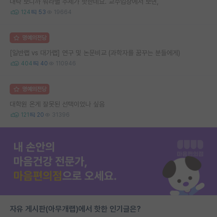
대략 보니까 워라밸 주제가 핫한데요. 교수입장에서 보면,
124
53
19664
명예의전당
[일반랩 vs 대가랩] 연구 및 논문비교 (과학자를 꿈꾸는 분들에게)
404
40
110946
명예의전당
대학원 온게 잘못된 선택이었나 싶음
121
20
31396
자유 게시판(아무개랩)에서 핫한 인기글은?