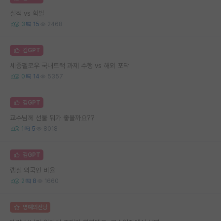
실적 vs 학벌
3
15
2468
김GPT
세종펠로우 국내트랙 과제 수행 vs 해외 포닥
0
14
5357
김GPT
교수님께 선물 뭐가 좋을까요??
1
5
8018
김GPT
랩실 외국인 비율
2
8
1660
명예의전당