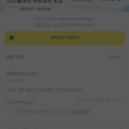
PI 전용 게시판
카카오 계정과 연동하여 게시글에 달린
인문사회 계열 게시판
댓글 알람, 소식등을 빠르게 받아보세요
특수/전문대학원 게시판
카카오로 시작하기
반도체/AI 게시판
장학금/장학생 게시판
댓글 11개
댓글쓰기
학술 정보 게시판
짓궂은 아이작 뉴턴
홍보 게시판
2024.08.22
커리어
나같음 진짜 랩실 나가고싶겠다 어떻게 버티세요?
0
0
0
1
1
유학교육
대댓글 1개
대댓글 쓰기
해당 댓글을 보려면 로그인이 필요합니다.
로그인하기
이벤트
반도체 아카데미