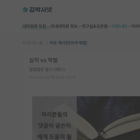
대학원생 모집
국내대학원 정보
연구실&오픈랩
커뮤니티
커리
커뮤니티 홈
자유 게시판(아무개랩)
실적 vs 학벌
칠칠맞은 찰스 다윈
2024.09.30
15
2473