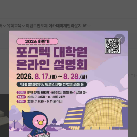
어
유학교육
이벤트
반도체 아카데미
재팬라운지 🌸
스크랩
신고하