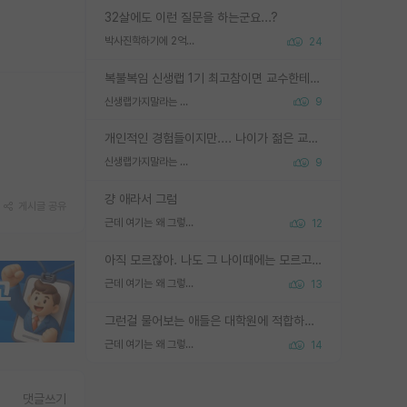
32살에도 이런 질문을 하는군요...?
박사진학하기에 2억은 괜찮은 (?) 정도의 경제력인가요
24
복불복임 신생랩 1기 최고참이면 교수한테 직접 지도받는 시간이 매우 많음 제대로 된 교수라면 말이지 그게 아니라면 그냥 넌 해방 불가능한 노예 1호에 감점쓰레기통이 되는거고
신생랩가지말라는 이유가 있었구나
9
개인적인 경험들이지만.... 나이가 젊은 교수일수록 꼰대라는 가면을 쓴 채로 무례함을 행동하는 경우가 거의 90% 정도였음. 나이가 어린데 다른 또래들과 달리 명예, 권력, 재력까지 얻었으니 세상 다 가진 기분이겠지. 오히러 나이 든 교수들이 행동과 말을 더 조심하시더라.
신생랩가지말라는 이유가 있었구나
9
걍 애라서 그럼
게시글 공유
근데 여기는 왜 그렇게 SPK를 물어보는거임?
12
아직 모르잖아. 나도 그 나이때에는 모르고 평가 받고 안심하고 싶었어.
근데 여기는 왜 그렇게 SPK를 물어보는거임?
13
그런걸 물어보는 애들은 대학원에 적합하지 않다
근데 여기는 왜 그렇게 SPK를 물어보는거임?
14
댓글쓰기