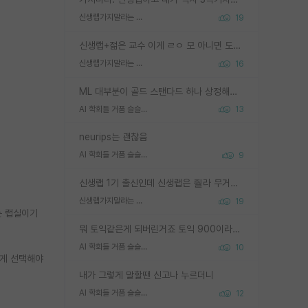
신생랩가지말라는 이유가 있었구나
19
신생랩+젊은 교수 이게 ㄹㅇ 모 아니면 도인듯.
신생랩가지말라는 이유가 있었구나
16
ML 대부분이 골드 스탠다드 하나 상정해놓고 (벤치마크 데이터셋이 여러 개면 여러 개 상정) 그거 얼마나 잘 맞추나 싸움임 가끔 번뜩이는 설계 철학을 보여주는 논문들도 있지만 대부분 그거 성적 얼마나 더 올리느라에 혈안이 되어 있는 측면이 잇음
AI 학회들 거품 슬슬 지적이 나오네요
13
neurips는 괜찮음
AI 학회들 거품 슬슬 지적이 나오네요
9
신생랩 1기 출신인데 신생랩은 줠라 무거운 바벨 같은거임. 들면 대박인데 못들면 깔려 죽음. 아무도 알려주지 않는 환경에서 자생해야하지만, 일단 살아남았다면 그 어떤 사람보다 악착같고 생존력 높은 사람으로 거듭날 수 있음
신생랩가지말라는 이유가 있었구나
19
는 랩실이기
뭐 토익같은게 되버린거죠 토익 900이라고 영어잘하는건 아닙니다만 잘하는사람은 다 900을 넘는 그런
AI 학회들 거품 슬슬 지적이 나오네요
10
르게 선택해야
내가 그렇게 말할땐 신고나 누르더니
AI 학회들 거품 슬슬 지적이 나오네요
12