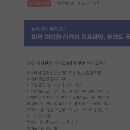
나때문에 엄마가 포기한 것들
명예의전당
자유 게시판(아무개랩)에서 핫한 인기글은?
외부에서 괜찮은 랩을 알아보는 방법 (장문주의)
여기 대학원생 홈페이지다
대학원 월급 정리해준다 (공대 기준)
대학원생들 교수에게 가스라이팅 당한 것은 이해가 갑니다. 안타깝네요.
소재분야 석박사 대학원생 + 물박사들이 착각하는 거
왜 후배가 못하는걸 교수님은 내 책임으로 돌리는걸까요?
SSH 박사과정을 그만두고 지방대 박사로 옮기면 교수의 꿈은 끝일까요?
편애 하는 방법
랩홈피에 다들 본인 사진 올리냐
역대급 대학원생 빌런