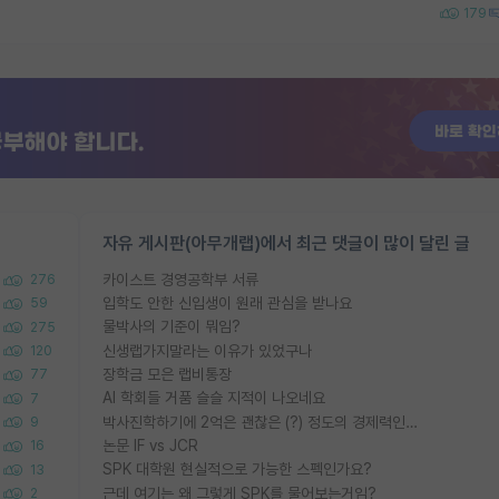
179
자유 게시판(아무개랩)에서 최근 댓글이 많이 달린 글
카이스트 경영공학부 서류
276
입학도 안한 신입생이 원래 관심을 받나요
59
물박사의 기준이 뭐임?
275
신생랩가지말라는 이유가 있었구나
120
장학금 모은 랩비통장
77
AI 학회들 거품 슬슬 지적이 나오네요
7
박사진학하기에 2억은 괜찮은 (?) 정도의 경제력인가요
9
논문 IF vs JCR
16
SPK 대학원 현실적으로 가능한 스펙인가요?
13
근데 여기는 왜 그렇게 SPK를 물어보는거임?
2