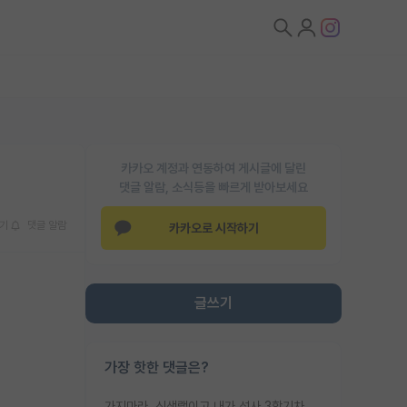
카카오 계정과 연동하여 게시글에 달린
댓글 알람, 소식등을 빠르게 받아보세요
기
댓글 알람
카카오로 시작하기
글쓰기
가장 핫한 댓글은?
가지마라. 신생랩이고 내가 석사 3학기차인데 최고참인데 나도 아무것도 모르는데 교수가 후배들 왜 논문 교육 안시키냐. 논문 왜 안 써오냐 닦달한다