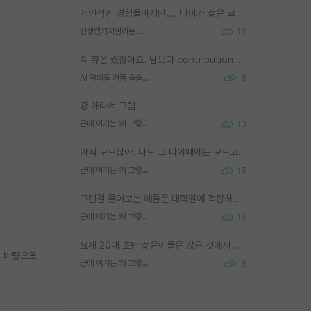
개인적인 경험들이지만.... 나이가 젊은 교수일수록 꼰대라는 가면을 쓴 채로 무례함을 행동하는 경우가 거의 90% 정도였음. 나이가 어린데 다른 또래들과 달리 명예, 권력, 재력까지 얻었으니 세상 다 가진 기분이겠지. 오히러 나이 든 교수들이 행동과 말을 더 조심하시더라.
신생랩가지말라는 이유가 있었구나
10
쟤 뮤온 썼잖아요. 님보다 contribution많음
AI 학회들 거품 슬슬 지적이 나오네요
8
걍 애라서 그럼
근데 여기는 왜 그렇게 SPK를 물어보는거임?
13
아직 모르잖아. 나도 그 나이때에는 모르고 평가 받고 안심하고 싶었어.
근데 여기는 왜 그렇게 SPK를 물어보는거임?
15
그런걸 물어보는 애들은 대학원에 적합하지 않다
근데 여기는 왜 그렇게 SPK를 물어보는거임?
16
요새 20대 초반 젊은이들은 많은 것에서 가성비를 따지더라고요. 내가 이 정도 인풋을 넣었을 때 그만큼 아웃풋이 나올 것인가? 사실 아웃풋이 인풋 대비 리니어하게 나오지 않는 영역을 시도하기 싫어한다는 느낌입니다.
을 바탕으로
근데 여기는 왜 그렇게 SPK를 물어보는거임?
8