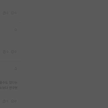
0
0
0
0
0
0
나올수도 있다는
장소보다 연구분
2
0
0