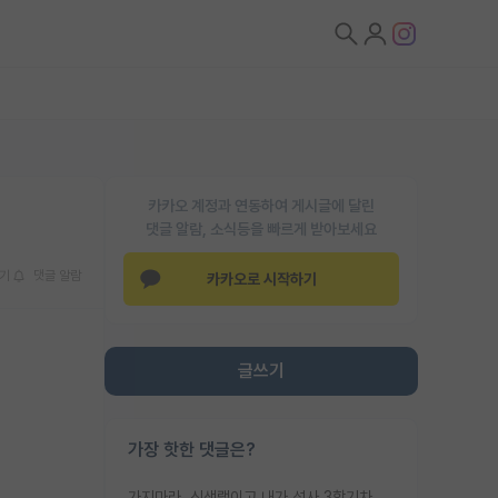
카카오 계정과 연동하여 게시글에 달린
댓글 알람, 소식등을 빠르게 받아보세요
기
댓글 알람
카카오로 시작하기
글쓰기
가장 핫한 댓글은?
가지마라. 신생랩이고 내가 석사 3학기차인데 최고참인데 나도 아무것도 모르는데 교수가 후배들 왜 논문 교육 안시키냐. 논문 왜 안 써오냐 닦달한다