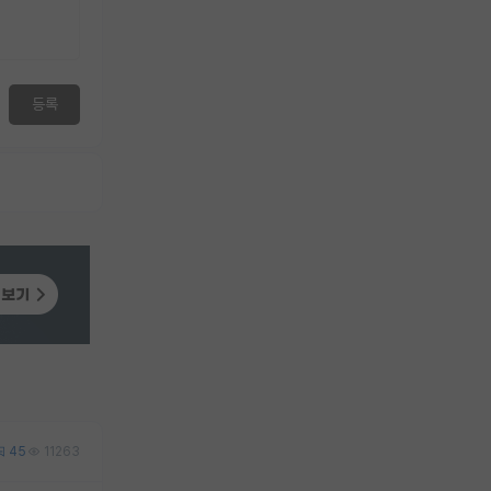
등록
45
11263