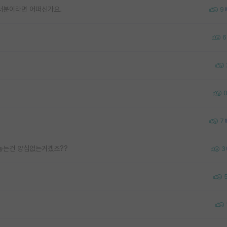
여러분이라면 어떠신가요.
9
6
7
해놓는건 양심없는거겠죠??
3