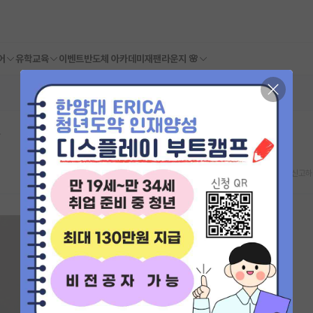
어
유학교육
이벤트
반도체 아카데미
재팬라운지 🌸
사
스크랩
신고하