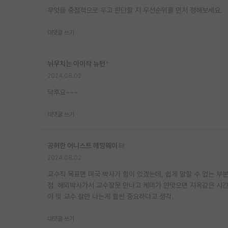
무엇을 중점적으로 두고 판단할 지 우선순위를 먼저 정해보세요.
대댓글 쓰기
뉘우치는 아이작 뉴턴
*
2024.08.02
닥후요~~~
대댓글 쓰기
공허한 어니스트 헤밍웨이
2024.08.02
교수직 목표면 미국 박사가 힘이 있겠는데, 쉽게 말할 수 없는 부
점. 해외박사가서 교수잘못 만나고 케미가 안맞으면 지옥같은 시간을
야 및 교수 잘만 나는게 훨씬 중요하다고 생각.
대댓글 쓰기