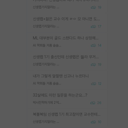
신생랩가지말라는 이유가 있었구나
19
신생랩+젊은 교수 이게 ㄹㅇ 모 아니면 도인듯.
신생랩가지말라는 이유가 있었구나
17
ML 대부분이 골드 스탠다드 하나 상정해놓고 (벤치마크 데이터셋이 여러 개면 여러 개 상정) 그거 얼마나 잘 맞추나 싸움임 가끔 번뜩이는 설계 철학을 보여주는 논문들도 있지만 대부분 그거 성적 얼마나 더 올리느라에 혈안이 되어 있는 측면이 잇음
AI 학회들 거품 슬슬 지적이 나오네요
14
신생랩 1기 출신인데 신생랩은 줠라 무거운 바벨 같은거임. 들면 대박인데 못들면 깔려 죽음. 아무도 알려주지 않는 환경에서 자생해야하지만, 일단 살아남았다면 그 어떤 사람보다 악착같고 생존력 높은 사람으로 거듭날 수 있음
신생랩가지말라는 이유가 있었구나
19
내가 그렇게 말할땐 신고나 누르더니
AI 학회들 거품 슬슬 지적이 나오네요
12
32살에도 이런 질문을 하는군요...?
박사진학하기에 2억은 괜찮은 (?) 정도의 경제력인가요
26
복불복임 신생랩 1기 최고참이면 교수한테 직접 지도받는 시간이 매우 많음 제대로 된 교수라면 말이지 그게 아니라면 그냥 넌 해방 불가능한 노예 1호에 감점쓰레기통이 되는거고
신생랩가지말라는 이유가 있었구나
10