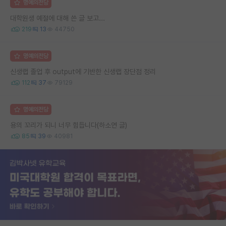
명예의전당
대학원생 예절에 대해 쓴 글 보고...
219
13
44750
명예의전당
신생랩 졸업 후 output에 기반한 신생랩 장단점 정리
112
37
79129
명예의전당
용의 꼬리가 되니 너무 힘듭니다(하소연 글)
85
39
40981