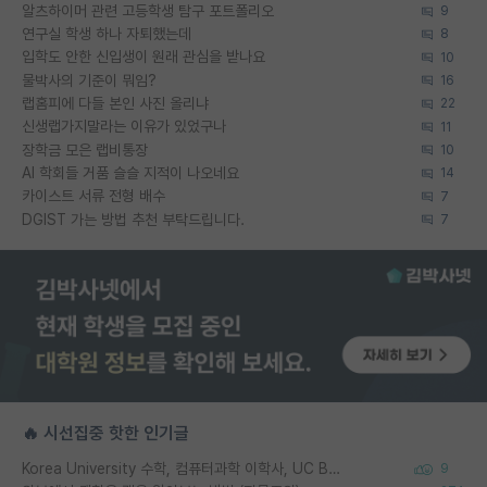
알츠하이머 관련 고등학생 탐구 포트폴리오
9
연구실 학생 하나 자퇴했는데
8
입학도 안한 신입생이 원래 관심을 받나요
10
물박사의 기준이 뭐임?
16
랩홈피에 다들 본인 사진 올리냐
22
신생랩가지말라는 이유가 있었구나
11
장학금 모은 랩비통장
10
AI 학회들 거품 슬슬 지적이 나오네요
14
카이스트 서류 전형 배수
7
DGIST 가는 방법 추천 부탁드립니다.
7
🔥 시선집중 핫한 인기글
Korea University 수학, 컴퓨터과학 이학사, UC Berkeley 산업공학 대학원 공학박사가 되는 것은 쉽지 않겠죠?
9