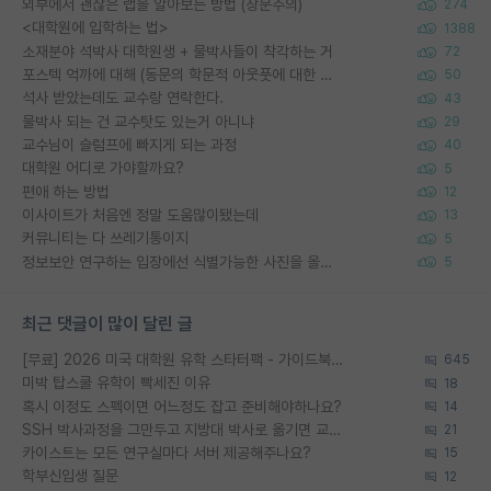
외부에서 괜찮은 랩을 알아보는 방법 (장문주의)
274
<대학원에 입학하는 법>
1388
소재분야 석박사 대학원생 + 물박사들이 착각하는 거
72
포스텍 억까에 대해 (동문의 학문적 아웃풋에 대한 반박)
50
석사 받았는데도 교수랑 연락한다.
43
물박사 되는 건 교수탓도 있는거 아니냐
29
교수님이 슬럼프에 빠지게 되는 과정
40
대학원 어디로 가야할까요?
5
편애 하는 방법
12
이사이트가 처음엔 정말 도움많이됐는데
13
커뮤니티는 다 쓰레기통이지
5
정보보안 연구하는 입장에선 식별가능한 사진을 올리는건 비추이긴함
5
최근 댓글이 많이 달린 글
[무료] 2026 미국 대학원 유학 스타터팩 - 가이드북 & 합격자 컨택메일 템플릿
645
미박 탑스쿨 유학이 빡세진 이유
18
혹시 이정도 스펙이면 어느정도 잡고 준비해야하나요?
14
SSH 박사과정을 그만두고 지방대 박사로 옮기면 교수의 꿈은 끝일까요?
21
카이스트는 모든 연구실마다 서버 제공해주나요?
15
학부신입생 질문
12