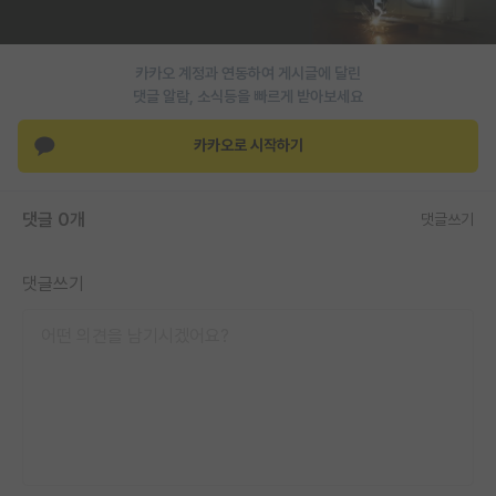
PI 전용 게시판
카카오 계정과 연동하여 게시글에 달린
인문사회 계열 게시판
댓글 알람, 소식등을 빠르게 받아보세요
특수/전문대학원 게시판
카카오로 시작하기
반도체/AI 게시판
장학금/장학생 게시판
댓글 0개
댓글쓰기
학술 정보 게시판
댓글쓰기
홍보 게시판
커리어
유학교육
이벤트
반도체 아카데미