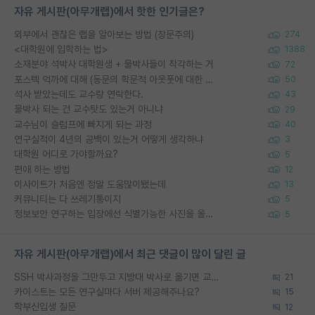
자유 게시판(아무개랩)에서 핫한 인기글은?
외부에서 괜찮은 랩을 알아보는 방법 (장문주의)
274
<대학원에 입학하는 법>
1388
소재분야 석박사 대학원생 + 물박사들이 착각하는 거
72
포스텍 억까에 대해 (동문의 학문적 아웃풋에 대한 반박)
50
석사 받았는데도 교수랑 연락한다.
43
물박사 되는 건 교수탓도 있는거 아니냐
29
교수님이 슬럼프에 빠지게 되는 과정
40
연구실적이 4년의 공백이 있는거 어떻게 생각하냐
3
대학원 어디로 가야할까요?
5
편애 하는 방법
12
이사이트가 처음엔 정말 도움많이됐는데
13
커뮤니티는 다 쓰레기통이지
5
정보보안 연구하는 입장에선 식별가능한 사진을 올리는건 비추이긴함
5
자유 게시판(아무개랩)에서 최근 댓글이 많이 달린 글
SSH 박사과정을 그만두고 지방대 박사로 옮기면 교수의 꿈은 끝일까요?
21
카이스트는 모든 연구실마다 서버 제공해주나요?
15
학부신입생 질문
12