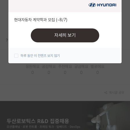
자유 게시판(아무개랩)
현대자동차 계약학과 모집 (~8/7)
미국 유학 게시판
미국 대학원 합격 후기 게시판
자세히 보기
???? 안보이네요??
대학원생 모집 게시판
하루 동안 이 컨텐츠 보지 않기
대학원 합격 후기 게시판
응원해요
공감해요
추천해요
궁금해요
별로에요
연구실(PI) 홍보 게시판
0
0
0
0
0
석박사 채용 정보 게시판
임용 정보 게시판
게시글 공유
학부 인턴 게시판
취업 게시판
임용 후기 게시판