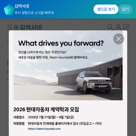
김박사넷
앱으로 보기
닫기
푸시 알림으로 소식을 빠르게
커뮤니티 홈
자유 게시판(아무개랩)
대학원생 모집
김박사넷 교수님 평가 막혔나요?
국내대학원 정보
호탕한 미셸 푸코
연구실&오픈랩
2024.08.21
0
1665
커뮤니티
커뮤니티 홈
전체글보기
베스트 게시판
IF 명예의전당