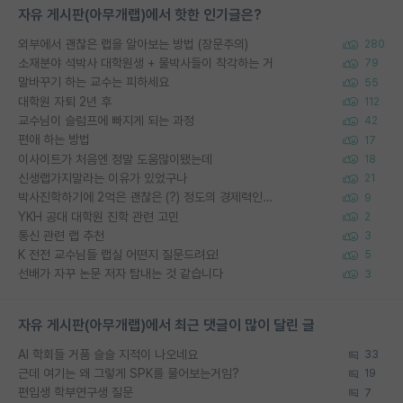
자유 게시판(아무개랩)에서 핫한 인기글은?
외부에서 괜찮은 랩을 알아보는 방법 (장문주의)
280
소재분야 석박사 대학원생 + 물박사들이 착각하는 거
79
말바꾸기 하는 교수는 피하세요
55
대학원 자퇴 2년 후
112
교수님이 슬럼프에 빠지게 되는 과정
42
편애 하는 방법
17
이사이트가 처음엔 정말 도움많이됐는데
18
신생랩가지말라는 이유가 있었구나
21
박사진학하기에 2억은 괜찮은 (?) 정도의 경제력인가요
9
YKH 공대 대학원 진학 관련 고민
2
통신 관련 랩 추천
3
K 전전 교수님들 랩실 어떤지 질문드려요!
5
선배가 자꾸 논문 저자 탐내는 것 같습니다
3
자유 게시판(아무개랩)에서 최근 댓글이 많이 달린 글
AI 학회들 거품 슬슬 지적이 나오네요
33
근데 여기는 왜 그렇게 SPK를 물어보는거임?
19
편입생 학부연구생 질문
7