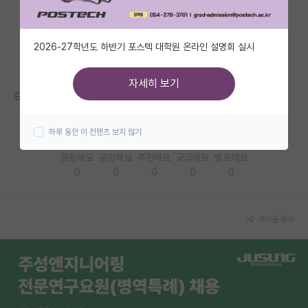
자유 게시판(아무개랩)
2026-27학년도 하반기 포스텍 대학원 온라인 설명회 실시
미국 유학 게시판
미국 대학원 합격 후기 게시판
자세히 보기
김박사넷 평이 안 좋던데 그정도인가요?..
대학원생 모집 게시판
하루 동안 이 컨텐츠 보지 않기
대학원 합격 후기 게시판
응원해요
공감해요
추천해요
궁금해요
별로에요
연구실(PI) 홍보 게시판
0
0
0
0
0
석박사 채용 정보 게시판
임용 정보 게시판
게시글 공유
학부 인턴 게시판
취업 게시판
임용 후기 게시판