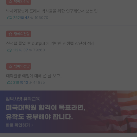
명예의전당
박사과정생과 프레시 박사들을 위한 연구제안서 쓰는 팁
252
43
106070
명예의전당
신생랩 졸업 후 output에 기반한 신생랩 장단점 정리
112
37
79260
명예의전당
대학원생 예절에 대해 쓴 글 보고...
219
13
44825