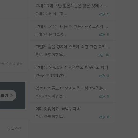
요새 20대 초반 젊은이들은 많은 것에서 가성비를 따지더라고요. 내가 이 정도 인풋을 넣었을 때 그만큼 아웃풋이 나올 것인가? 사실 아웃풋이 인풋 대비 리니어하게 나오지 않는 영역을 시도하기 싫어한다는 느낌입니다.
근데 여기는 왜 그렇게 SPK를 물어보는거임?
9
근데 이 커뮤니티는 왜 있는거죠? 그런거 쉽게 물어볼수있어서 있는거 아닌가요? 그렇게 보기 싫으면 커뮤니티도 하지마시지 그러면
근데 여기는 왜 그렇게 SPK를 물어보는거임?
8
그런거 받을 경지에 오르게 되면 그딴 학위명이 필요없음
우리나라도 학구 열풍보면 Higher Doctorate 학위가 필요하다고 봅니다.
10
게시글 공유
근데 왜 안했을거라 생각하고 해보라고 하냐
연구실 후배와의 관계
8
있는 나라들도 다 명예같은 느낌아님? 설마 박사끼리 등급나눠서 학위수여하자 같은 헛소리는 아니지? ㅋㅋ
우리나라도 학구 열풍보면 Higher Doctorate 학위가 필요하다고 봅니다.
9
이미 있잖아요: 국박 / 미박
우리나라도 학구 열풍보면 Higher Doctorate 학위가 필요하다고 봅니다.
8
댓글쓰기