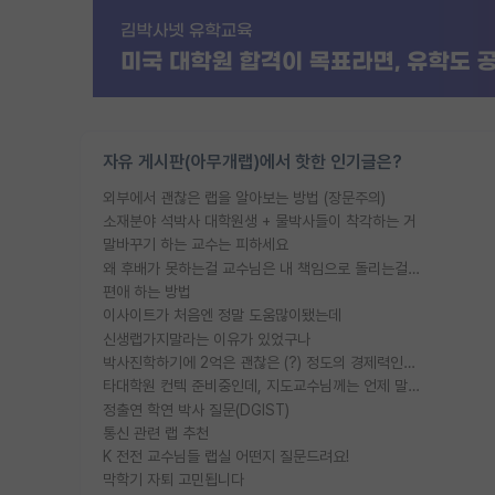
자유 게시판(아무개랩)에서 핫한 인기글은?
외부에서 괜찮은 랩을 알아보는 방법 (장문주의)
소재분야 석박사 대학원생 + 물박사들이 착각하는 거
말바꾸기 하는 교수는 피하세요
왜 후배가 못하는걸 교수님은 내 책임으로 돌리는걸까요?
편애 하는 방법
이사이트가 처음엔 정말 도움많이됐는데
신생랩가지말라는 이유가 있었구나
박사진학하기에 2억은 괜찮은 (?) 정도의 경제력인가요
타대학원 컨텍 준비중인데, 지도교수님께는 언제 말씀드려야 할까요?
정출연 학연 박사 질문(DGIST)
통신 관련 랩 추천
K 전전 교수님들 랩실 어떤지 질문드려요!
막학기 자퇴 고민됩니다