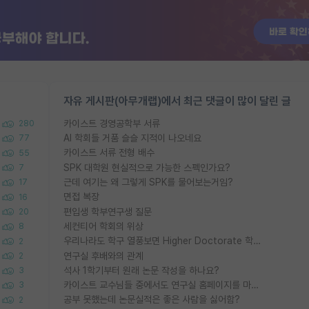
자유 게시판(아무개랩)에서 최근 댓글이 많이 달린 글
카이스트 경영공학부 서류
280
AI 학회들 거품 슬슬 지적이 나오네요
77
카이스트 서류 전형 배수
55
SPK 대학원 현실적으로 가능한 스펙인가요?
7
근데 여기는 왜 그렇게 SPK를 물어보는거임?
17
면접 복장
16
편입생 학부연구생 질문
20
세컨티어 학회의 위상
8
우리나라도 학구 열풍보면 Higher Doctorate 학위가 필요하다고 봅니다.
2
연구실 후배와의 관계
2
석사 1학기부터 원래 논문 작성을 하나요?
3
카이스트 교수님들 중에서도 연구실 홈페이지를 마련 안 하신 분들이 계시던데
3
공부 못했는데 논문실적은 좋은 사람을 싫어함?
2