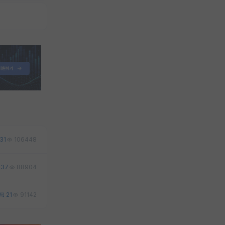
31
106448
37
88904
21
91142