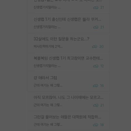
신생랩가지말라는 이유가 있었구나
21
신생랩 1기 출신인데 신생랩은 줠라 무거운 바벨 같은거임. 들면 대박인데 못들면 깔려 죽음. 아무도 알려주지 않는 환경에서 자생해야하지만, 일단 살아남았다면 그 어떤 사람보다 악착같고 생존력 높은 사람으로 거듭날 수 있음
신생랩가지말라는 이유가 있었구나
21
32살에도 이런 질문을 하는군요...?
박사진학하기에 2억은 괜찮은 (?) 정도의 경제력인가요
30
복불복임 신생랩 1기 최고참이면 교수한테 직접 지도받는 시간이 매우 많음 제대로 된 교수라면 말이지 그게 아니라면 그냥 넌 해방 불가능한 노예 1호에 감점쓰레기통이 되는거고
신생랩가지말라는 이유가 있었구나
12
걍 애라서 그럼
근데 여기는 왜 그렇게 SPK를 물어보는거임?
16
아직 모르잖아. 나도 그 나이때에는 모르고 평가 받고 안심하고 싶었어.
근데 여기는 왜 그렇게 SPK를 물어보는거임?
21
그런걸 물어보는 애들은 대학원에 적합하지 않다
근데 여기는 왜 그렇게 SPK를 물어보는거임?
18