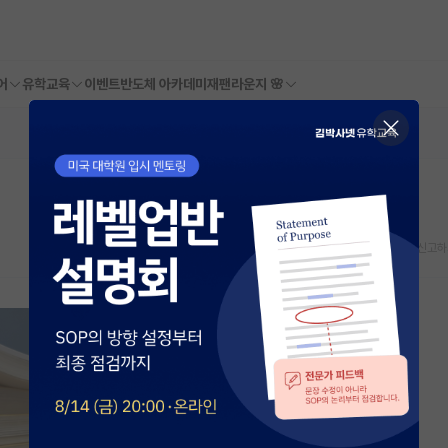
어
유학교육
이벤트
반도체 아카데미
재팬라운지 🌸
스크랩
신고하