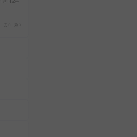
서 안 나오는
0
0
0