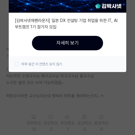
자유 게시판(아무개랩)
[김박사넷재팬라운지] 일본 DX 컨설팅 기업 취업을 위한 IT, AI
미국 유학 게시판
부트캠프 1기 참가자 모집
미국 대학원 합격 후기 게시판
자세히 보기
대학원생 모집 게시판
개인적으로 공무원학원에서 학원강사를 교수라고 부르는거 어이 없네요 ㅋ
ㅋ
대학원 합격 후기 게시판
하루 동안 이 컨텐츠 보지 않기
가르치는 사람이니 교수라고 우기는데
연구실(PI) 홍보 게시판
저논리면 수영교수님 배구교수님 탁구교수님 롤교수님
누구든 셀프 교수 수여 가능하겠음~
석박사 채용 정보 게시판
학원강사하면 교수님되는데 뭣하러 학위를 해야하는건지..ㅋ
임용 정보 게시판
학부 인턴 게시판
취업 게시판
응원해요
공감해요
추천해요
궁금해요
별로에요
12
3
1
0
9
임용 후기 게시판