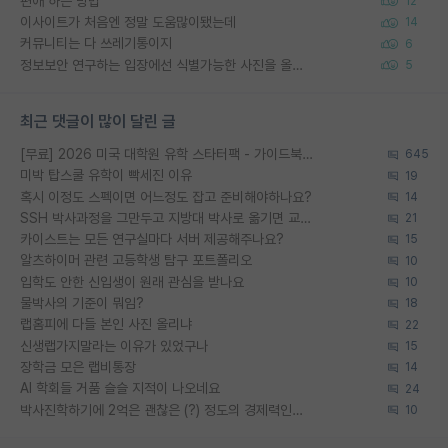
편애 하는 방법
12
이사이트가 처음엔 정말 도움많이됐는데
14
커뮤니티는 다 쓰레기통이지
6
정보보안 연구하는 입장에선 식별가능한 사진을 올리는건 비추이긴함
5
최근 댓글이 많이 달린 글
[무료] 2026 미국 대학원 유학 스타터팩 - 가이드북 & 합격자 컨택메일 템플릿
645
미박 탑스쿨 유학이 빡세진 이유
19
혹시 이정도 스펙이면 어느정도 잡고 준비해야하나요?
14
SSH 박사과정을 그만두고 지방대 박사로 옮기면 교수의 꿈은 끝일까요?
21
카이스트는 모든 연구실마다 서버 제공해주나요?
15
알츠하이머 관련 고등학생 탐구 포트폴리오
10
입학도 안한 신입생이 원래 관심을 받나요
10
물박사의 기준이 뭐임?
18
랩홈피에 다들 본인 사진 올리냐
22
신생랩가지말라는 이유가 있었구나
15
장학금 모은 랩비통장
14
AI 학회들 거품 슬슬 지적이 나오네요
24
박사진학하기에 2억은 괜찮은 (?) 정도의 경제력인가요
10