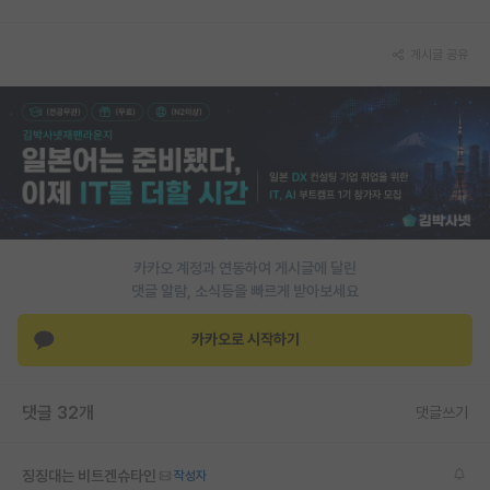
PI 전용 게시판
게시글 공유
인문사회 계열 게시판
특수/전문대학원 게시판
반도체/AI 게시판
장학금/장학생 게시판
학술 정보 게시판
카카오 계정과 연동하여 게시글에 달린
댓글 알람, 소식등을 빠르게 받아보세요
홍보 게시판
커리어
카카오로 시작하기
유학교육
댓글 32개
댓글쓰기
이벤트
반도체 아카데미
징징대는 비트겐슈타인
작성자