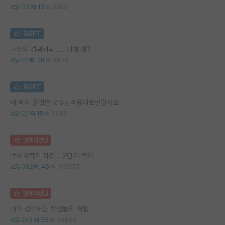
39
13
6923
김GPT
교수의 경력세탁 .... 대체 왜?
27
28
9879
김GPT
왜 박사 졸업은 교수님마음대로인걸까요
22
15
5465
명예의전당
박사 8학기 자퇴... 2년뒤 후기
582
46
105957
명예의전당
내가 생각하는 학생들의 역할
242
35
36805