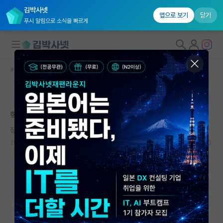
김박사넷
앱으로 보기
닫기
푸시 알림으로 소식을 빠르게
커뮤니티 홈
자유 게시판(아무개랩)
대학원생 모집
본문이 수정되지 않는 박제글입니다.
국내대학원 정보
학원강사들의 교수 사칭
연구실&오픈랩
징징대는 비트겐슈타인
커뮤니티
2024.08.20
32
6754
커뮤니티 홈
전체글보기
베스트 게시판
IF 명예의전당