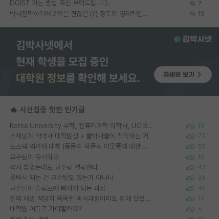
DGIST 가는 방법 추천 부탁드립니다.
7
박사진학하기에 2억은 괜찮은 (?) 정도의 경제력인가요
10
🔥 시선집중 핫한 인기글
Korea University 수학, 컴퓨터과학 이학사, UC Berkeley 산업공학 대학원 공학박사가 되는 것은 쉽지 않겠죠?
10
소재분야 석박사 대학원생 + 물박사들이 착각하는 거
72
포스텍 억까에 대해 (동문의 학문적 아웃풋에 대한 반박)
50
교수님이 무서워요
16
석사 받았는데도 교수랑 연락한다.
43
물박사 되는 건 교수탓도 있는거 아니냐
29
교수님이 슬럼프에 빠지게 되는 과정
40
진짜 제발 적당히 똑똑한 박사과정이라도 위에 있었으면..
14
대학원 어디로 가야할까요?
5