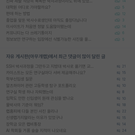
진짜 제발 적당히 똑똑한 박사과정이라도 위에 있었으면..
14
대학원 어디로 가야할까요?
5
편애 하는 방법
12
졸업을 앞둔 박사수료생인데 아직도 출장다닙니다
3
이사이트가 처음엔 정말 도움많이됐는데
14
커뮤니티는 다 쓰레기통이지
6
정보보안 연구하는 입장에선 식별가능한 사진을 올리는건 비추이긴함
5
자유 게시판(아무개랩)에서 최근 댓글이 많이 달린 글
SSH 박사과정을 그만두고 지방대 박사로 옮기면 교수의 꿈은 끝일까요?
21
카이스트는 모든 연구실마다 서버 제공해주나요?
15
학부신입생 질문
12
알츠하이머 관련 고등학생 탐구 포트폴리오
10
연구실 학생 하나 자퇴했는데
8
입학도 안한 신입생이 원래 관심을 받나요
10
물박사의 기준이 뭐임?
18
랩홈피에 다들 본인 사진 올리냐
22
신생랩가지말라는 이유가 있었구나
15
장학금 모은 랩비통장
14
AI 학회들 거품 슬슬 지적이 나오네요
24