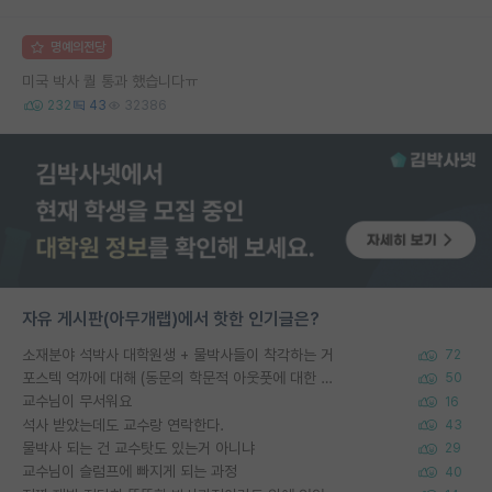
명예의전당
미국 박사 퀄 통과 했습니다ㅠ
232
43
32386
자유 게시판(아무개랩)에서 핫한 인기글은?
소재분야 석박사 대학원생 + 물박사들이 착각하는 거
72
포스텍 억까에 대해 (동문의 학문적 아웃풋에 대한 반박)
50
교수님이 무서워요
16
석사 받았는데도 교수랑 연락한다.
43
물박사 되는 건 교수탓도 있는거 아니냐
29
교수님이 슬럼프에 빠지게 되는 과정
40