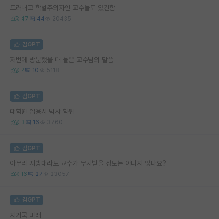
드러내고 학벌주의자인 교수들도 있긴함
47
44
20435
김GPT
저번에 방문했을 때 들은 교수님의 말씀
2
10
5118
김GPT
대학원 임용시 박사 학위
3
16
3760
김GPT
아무리 지방대라도 교수가 무시받을 정도는 아니지 않나요?
16
27
23057
김GPT
지거국 미래