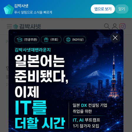
김박사넷
앱으로 보기
닫기
푸시 알림으로 소식을 빠르게
커뮤니티 홈
자유 게시판(아무개랩)
대학원생 모집
본문이 수정되지 않는 박제글입니다.
국내대학원 정보
인공지능 석사 과정 중 실적 보통 어느정도 내야함?
연구실&오픈랩
깜찍한 존 내시
커뮤니티
2024.08.15
6
2293
커뮤니티 홈
전체글보기
베스트 게시판
IF 명예의전당