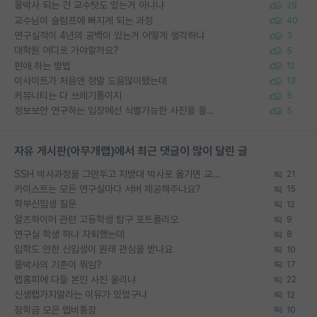
물박사 되는 건 교수탓도 있는거 아니냐
29
교수님이 슬럼프에 빠지게 되는 과정
40
연구실적이 4년의 공백이 있는거 어떻게 생각하냐
3
대학원 어디로 가야할까요?
5
편애 하는 방법
12
이사이트가 처음엔 정말 도움많이됐는데
13
커뮤니티는 다 쓰레기통이지
5
정보보안 연구하는 입장에선 식별가능한 사진을 올리는건 비추이긴함
5
자유 게시판(아무개랩)에서 최근 댓글이 많이 달린 글
SSH 박사과정을 그만두고 지방대 박사로 옮기면 교수의 꿈은 끝일까요?
21
카이스트는 모든 연구실마다 서버 제공해주나요?
15
학부신입생 질문
12
알츠하이머 관련 고등학생 탐구 포트폴리오
9
연구실 학생 하나 자퇴했는데
8
입학도 안한 신입생이 원래 관심을 받나요
10
물박사의 기준이 뭐임?
17
랩홈피에 다들 본인 사진 올리냐
22
신생랩가지말라는 이유가 있었구나
12
장학금 모은 랩비통장
10