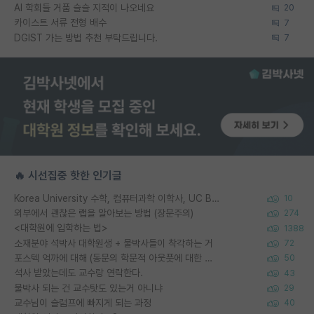
AI 학회들 거품 슬슬 지적이 나오네요
20
카이스트 서류 전형 배수
7
DGIST 가는 방법 추천 부탁드립니다.
7
🔥 시선집중 핫한 인기글
Korea University 수학, 컴퓨터과학 이학사, UC Berkeley 산업공학 대학원 공학박사가 되는 것은 쉽지 않겠죠?
10
외부에서 괜찮은 랩을 알아보는 방법 (장문주의)
274
<대학원에 입학하는 법>
1388
소재분야 석박사 대학원생 + 물박사들이 착각하는 거
72
포스텍 억까에 대해 (동문의 학문적 아웃풋에 대한 반박)
50
석사 받았는데도 교수랑 연락한다.
43
물박사 되는 건 교수탓도 있는거 아니냐
29
교수님이 슬럼프에 빠지게 되는 과정
40