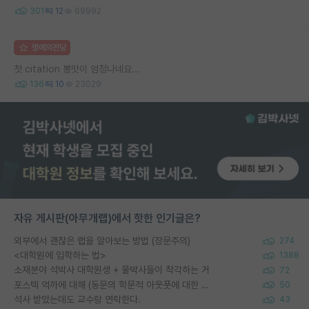
301
12
69992
명예의전당
첫 citation 뽕맛이 엄청나네요...
136
10
23029
자유 게시판(아무개랩)에서 핫한 인기글은?
외부에서 괜찮은 랩을 알아보는 방법 (장문주의)
274
<대학원에 입학하는 법>
1388
소재분야 석박사 대학원생 + 물박사들이 착각하는 거
72
포스텍 억까에 대해 (동문의 학문적 아웃풋에 대한 반박)
50
석사 받았는데도 교수랑 연락한다.
43