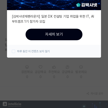
자유 게시판(아무개랩)
[김박사넷재팬라운지] 일본 DX 컨설팅 기업 취업을 위한 IT, AI
미국 유학 게시판
부트캠프 1기 참가자 모집
미국 대학원 합격 후기 게시판
자세히 보기
대학원생 모집 게시판
요즘 너무 인공지능학과가 많아서 감을 못잡겠는데
탑티어 컨퍼런스 낸 경험 있으면 좋은데 취직하나?
대학원 합격 후기 게시판
특허나 기술이전 실적이 먹어주는지 등등 궁금합니다
하루 동안 이 컨텐츠 보지 않기
연구실(PI) 홍보 게시판
석박사 채용 정보 게시판
응원해요
공감해요
추천해요
궁금해요
별로에요
임용 정보 게시판
0
0
0
0
0
학부 인턴 게시판
게시글 공유
취업 게시판
임용 후기 게시판