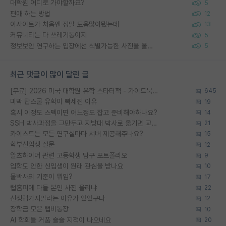
대학원 어디로 가야할까요?
5
편애 하는 방법
12
이사이트가 처음엔 정말 도움많이됐는데
13
커뮤니티는 다 쓰레기통이지
5
정보보안 연구하는 입장에선 식별가능한 사진을 올리는건 비추이긴함
5
최근 댓글이 많이 달린 글
[무료] 2026 미국 대학원 유학 스타터팩 - 가이드북 & 합격자 컨택메일 템플릿
645
미박 탑스쿨 유학이 빡세진 이유
19
혹시 이정도 스펙이면 어느정도 잡고 준비해야하나요?
14
SSH 박사과정을 그만두고 지방대 박사로 옮기면 교수의 꿈은 끝일까요?
21
카이스트는 모든 연구실마다 서버 제공해주나요?
15
학부신입생 질문
12
알츠하이머 관련 고등학생 탐구 포트폴리오
9
입학도 안한 신입생이 원래 관심을 받나요
10
물박사의 기준이 뭐임?
17
랩홈피에 다들 본인 사진 올리냐
22
신생랩가지말라는 이유가 있었구나
12
장학금 모은 랩비통장
10
AI 학회들 거품 슬슬 지적이 나오네요
20