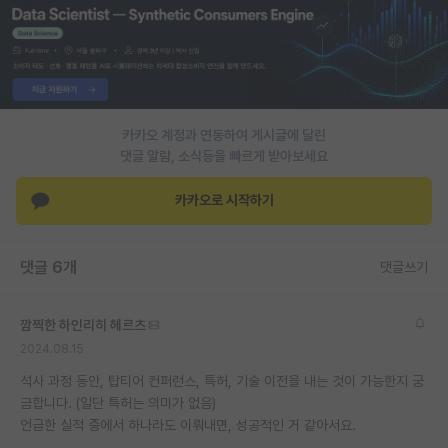
PI 전용 게시판
인문사회 계열 게시판
특수/전문대학원 게시판
카카오 계정과 연동하여 게시글에 달린
반도체/AI 게시판
댓글 알람, 소식등을 빠르게 받아보세요
장학금/장학생 게시판
카카오로 시작하기
학술 정보 게시판
댓글 6개
댓글쓰기
홍보 게시판
커리어
깜찍한 하인리히 헤르츠
2024.08.15
유학교육
석사 과정 동안, 탑티어 컨퍼런스, 특허, 기술 이전을 내는 것이 가능한지 궁
이벤트
금합니다. (일단 특허는 의미가 없음)
언급한 실적 중에서 하나라도 이뤄내면, 성공적인 거 같아서요.
반도체 아카데미