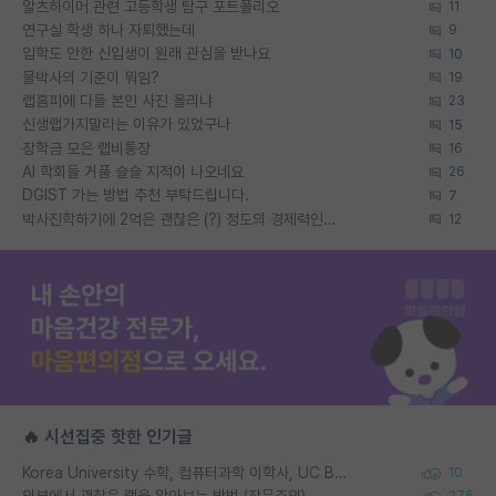
알츠하이머 관련 고등학생 탐구 포트폴리오
11
연구실 학생 하나 자퇴했는데
9
입학도 안한 신입생이 원래 관심을 받나요
10
물박사의 기준이 뭐임?
19
랩홈피에 다들 본인 사진 올리냐
23
신생랩가지말라는 이유가 있었구나
15
장학금 모은 랩비통장
16
AI 학회들 거품 슬슬 지적이 나오네요
26
DGIST 가는 방법 추천 부탁드립니다.
7
박사진학하기에 2억은 괜찮은 (?) 정도의 경제력인가요
12
🔥 시선집중 핫한 인기글
Korea University 수학, 컴퓨터과학 이학사, UC Berkeley 산업공학 대학원 공학박사가 되는 것은 쉽지 않겠죠?
10