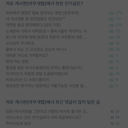
자유 게시판(아무개랩)에서 핫한 인기글은?
외부에서 괜찮은 랩을 알아보는 방법 (장문주의)
275
내 석사생활 참 많은일들이 있엇네요^^
212
대학원 월급 정리해준다 (공대 기준)
275
소재분야 석박사 대학원생 + 물박사들이 착각하는 거
73
포스텍 억까에 대해 (동문의 학문적 아웃풋에 대한 반박)
50
교수님이 무서워요
16
물박사 되는 건 교수탓도 있는거 아니냐
29
대학원 어디로 가야할까요?
5
편애 하는 방법
12
졸업을 앞둔 박사수료생인데 아직도 출장다닙니다
3
이사이트가 처음엔 정말 도움많이됐는데
14
커뮤니티는 다 쓰레기통이지
6
정보보안 연구하는 입장에선 식별가능한 사진을 올리는건 비추이긴함
5
자유 게시판(아무개랩)에서 최근 댓글이 많이 달린 글
SSH 박사과정을 그만두고 지방대 박사로 옮기면 교수의 꿈은 끝일까요?
21
카이스트는 모든 연구실마다 서버 제공해주나요?
15
학부신입생 질문
12