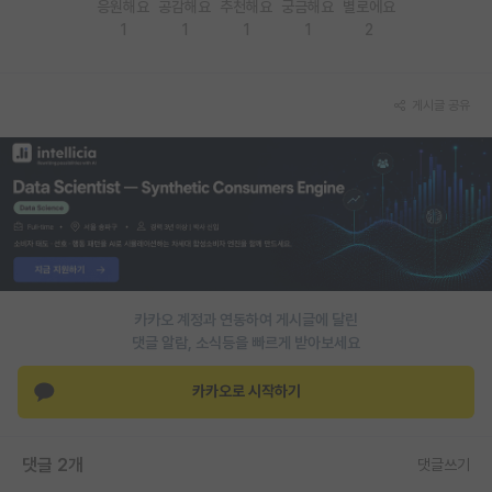
응원해요
공감해요
추천해요
궁금해요
별로에요
1
1
1
1
2
PI 전용 게시판
인문사회 계열 게시판
게시글 공유
특수/전문대학원 게시판
반도체/AI 게시판
장학금/장학생 게시판
학술 정보 게시판
홍보 게시판
카카오 계정과 연동하여 게시글에 달린
커리어
댓글 알람, 소식등을 빠르게 받아보세요
유학교육
카카오로 시작하기
이벤트
댓글 2개
댓글쓰기
반도체 아카데미