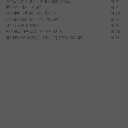
입학도 안한 신입생이 원래 관심을 받나요
10
물박사의 기준이 뭐임?
19
랩홈피에 다들 본인 사진 올리냐
23
신생랩가지말라는 이유가 있었구나
15
장학금 모은 랩비통장
16
AI 학회들 거품 슬슬 지적이 나오네요
26
박사진학하기에 2억은 괜찮은 (?) 정도의 경제력인가요
12