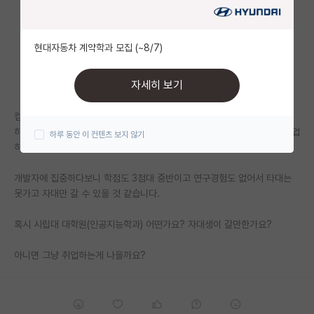
자유 게시판(아무개랩)
현대자동차 계약학과 모집 (~8/7)
미국 유학 게시판
미국 대학원 합격 후기 게시판
자세히 보기
대학원생 모집 게시판
컴퓨터과학과 4학년인데 원래 개발자를 지망하며 인턴도 하고 프로젝트도
하다가 인공지능에 관심이 생겼고, 인공지능으로 석사를 하고 대기업에 취업
하루 동안 이 컨텐츠 보지 않기
대학원 합격 후기 게시판
하고자 합니다.
연구실(PI) 홍보 게시판
개발자에 집중하다보니 학점도 3점대 중반이고 연구경험도 없어서 타대는
못가고 자대만 갈 수 있을 것 같습니다.
석박사 채용 정보 게시판
임용 정보 게시판
혹시 시립대 대학원(인공지능학과) 어떤가요? 자대생이 갈만한가요?
학부 인턴 게시판
아니면 그냥 취업하는게 나을까요?
취업 게시판
임용 후기 게시판