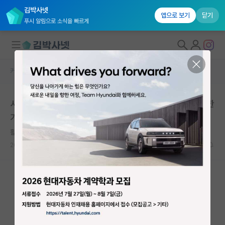
김박사넷
앱으로 보기
닫기
푸시 알림으로 소식을 빠르게
커뮤니티 홈
자유 게시판(아무개랩)
대학원생 모집
시립대 대학원(인공지능학과) 어떤가요? 자대생이 갈만한
국내대학원 정보
가요?
연구실&오픈랩
활기찬 유클리드
커뮤니티
2024.06.15
2
4702
커뮤니티 홈
전체글보기
베스트 게시판
IF 명예의전당