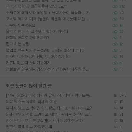
외부에서 괜찮은 랩을 알아보는 방법 (장문주의)
275
내 석사생활 참 많은일들이 있엇네요^^
212
소재분야 석박사 대학원생 + 물박사들이 착각하는 거
73
포스텍 억까에 대해 (동문의 학문적 아웃풋에 대한 반박)
50
교수님이 무서워요
16
물박사 되는 건 교수탓도 있는거 아니냐
29
대학원 어디로 가야할까요?
5
편애 하는 방법
12
졸업을 앞둔 박사수료생인데 아직도 출장다닙니다
3
이사이트가 처음엔 정말 도움많이됐는데
14
커뮤니티는 다 쓰레기통이지
6
정보보안 연구하는 입장에선 식별가능한 사진을 올리는건 비추이긴함
5
최근 댓글이 많이 달린 글
[무료] 2026 미국 대학원 유학 스타터팩 - 가이드북 & 합격자 컨택메일 템플릿
645
미박 탑스쿨 유학이 빡세진 이유
19
혹시 이정도 스펙이면 어느정도 잡고 준비해야하나요?
14
SSH 박사과정을 그만두고 지방대 박사로 옮기면 교수의 꿈은 끝일까요?
21
카이스트는 모든 연구실마다 서버 제공해주나요?
15
연구실 학생 하나 자퇴했는데
9