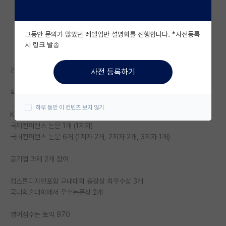
자유 게시판(아무개랩)
그동안 문의가 많았던 레벨업반 설명회를 진행합니다. *사전등록
미국 유학 게시판
시 링크 발송
미국 대학원 합격 후기 게시판
건동홍 수학과/컴공과 복전 GPA 3.51
사전 등록하기
대학원생 모집 게시판
학부인턴 1년
대학원 합격 후기 게시판
하루 동안 이 컨텐츠 보지 않기
KCI 저널 1개 (1저자)
연구실(PI) 홍보 게시판
국제컨퍼런스 논문 1개 (1저자)
국내컨퍼런스 논문 6개 (1저자 2개, 2저자 2개, 3저자 1개)
석박사 채용 정보 게시판
공기업 과제 2개 참여
임용 정보 게시판
학부 인턴 게시판
캡스톤디자인포함 교내대회 총장상 최우수상 3개
국내학술대회에서 우수논문상 2개
취업 게시판
영어점수는 토익 970
임용 후기 게시판