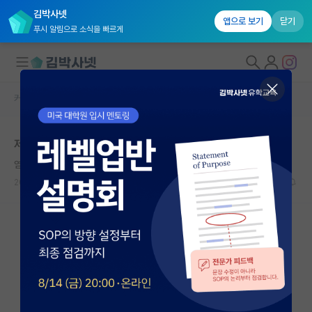
김박사넷
앱으로 보기
닫기
푸시 알림으로 소식을 빠르게
커뮤니티 홈
자유 게시판(아무개랩)
대학원생 모집
제 스펙으로 인공지능 대학원 어디까지 가능할까요
국내대학원 정보
염세적인 어니스트 헤밍웨이
연구실&오픈랩
2024.06.25
10
2639
커뮤니티
커뮤니티 홈
전체글보기
베스트 게시판
IF 명예의전당