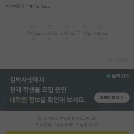
학점때문에 감이안오네요...
PI 전용 게시판
인문사회 계열 게시판
특수/전문대학원 게시판
응원해요
공감해요
추천해요
궁금해요
별로에요
0
0
0
0
0
반도체/AI 게시판
장학금/장학생 게시판
게시글 공유
학술 정보 게시판
홍보 게시판
커리어
유학교육
이벤트
카카오 계정과 연동하여 게시글에 달린
댓글 알람, 소식등을 빠르게 받아보세요
반도체 아카데미