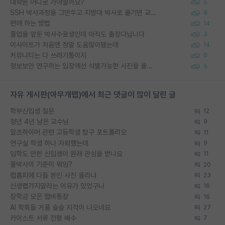
대학원 어디로 가야할까요?
5
SSH 박사과정을 그만두고 지방대 박사로 옮기면 교수의 꿈은 끝일까요?
9
편애 하는 방법
14
졸업을 앞둔 박사수료생인데 아직도 출장다닙니다
3
이사이트가 처음엔 정말 도움많이됐는데
14
커뮤니티는 다 쓰레기통이지
6
정보보안 연구하는 입장에선 식별가능한 사진을 올리는건 비추이긴함
5
자유 게시판(아무개랩)에서 최근 댓글이 많이 달린 글
학부신입생 질문
12
정년 4년 남은 교수님
9
알츠하이머 관련 고등학생 탐구 포트폴리오
11
연구실 학생 하나 자퇴했는데
9
입학도 안한 신입생이 원래 관심을 받나요
11
물박사의 기준이 뭐임?
20
랩홈피에 다들 본인 사진 올리냐
23
신생랩가지말라는 이유가 있었구나
16
장학금 모은 랩비통장
16
AI 학회들 거품 슬슬 지적이 나오네요
27
카이스트 서류 전형 배수
7