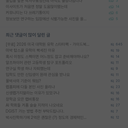
졸업을 앞둔 박사수료생인데 아직도 출장다닙니다
3
이사이트가 처음엔 정말 도움많이됐는데
14
커뮤니티는 다 쓰레기통이지
6
정보보안 연구하는 입장에선 식별가능한 사진을 올리는건 비추이긴함
5
최근 댓글이 많이 달린 글
[무료] 2026 미국 대학원 유학 스타터팩 - 가이드북 & 합격자 컨택메일 템플릿
645
미박 탑스쿨 유학이 빡세진 이유
19
혹시 이정도 스펙이면 어느정도 잡고 준비해야하나요?
14
알츠하이머 관련 고등학생 탐구 포트폴리오
11
연구실 학생 하나 자퇴했는데
9
입학도 안한 신입생이 원래 관심을 받나요
11
물박사의 기준이 뭐임?
20
랩홈피에 다들 본인 사진 올리냐
23
신생랩가지말라는 이유가 있었구나
16
장학금 모은 랩비통장
16
AI 학회들 거품 슬슬 지적이 나오네요
27
DGIST 가는 방법 추천 부탁드립니다.
7
박사진학하기에 2억은 괜찮은 (?) 정도의 경제력인가요
12