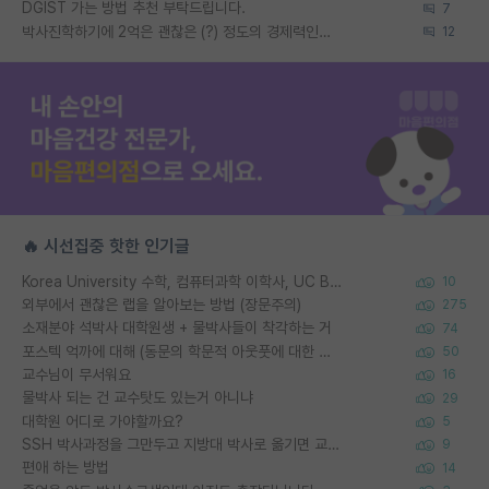
DGIST 가는 방법 추천 부탁드립니다.
7
박사진학하기에 2억은 괜찮은 (?) 정도의 경제력인가요
12
🔥 시선집중 핫한 인기글
Korea University 수학, 컴퓨터과학 이학사, UC Berkeley 산업공학 대학원 공학박사가 되는 것은 쉽지 않겠죠?
10
외부에서 괜찮은 랩을 알아보는 방법 (장문주의)
275
소재분야 석박사 대학원생 + 물박사들이 착각하는 거
74
포스텍 억까에 대해 (동문의 학문적 아웃풋에 대한 반박)
50
교수님이 무서워요
16
물박사 되는 건 교수탓도 있는거 아니냐
29
대학원 어디로 가야할까요?
5
SSH 박사과정을 그만두고 지방대 박사로 옮기면 교수의 꿈은 끝일까요?
9
편애 하는 방법
14