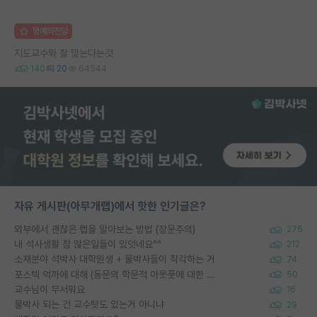
명예의전당
지도교수와 잘 맞는다는것
140
20
64544
자유 게시판(아무개랩)에서 핫한 인기글은?
외부에서 괜찮은 랩을 알아보는 방법 (장문주의)
275
내 석사생활 참 많은일들이 있엇네요^^
212
소재분야 석박사 대학원생 + 물박사들이 착각하는 거
74
포스텍 억까에 대해 (동문의 학문적 아웃풋에 대한 반박)
50
교수님이 무서워요
16
물박사 되는 건 교수탓도 있는거 아니냐
29