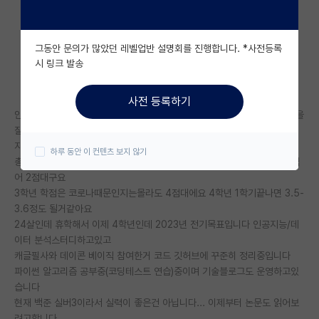
자유 게시판(아무개랩)
그동안 문의가 많았던 레벨업반 설명회를 진행합니다. *사전등록
미국 유학 게시판
시 링크 발송
미국 대학원 합격 후기 게시판
사전 등록하기
대학원생 모집 게시판
안녕하세요 ! 인공지능 대학원 가려고 준비중입니다 여기가 현실적인 조언을
잘 해주는 것 같아 글쓰게 되었습니다.
대학원 합격 후기 게시판
지방국립대고 지거국은 아닙니다
하루 동안 이 컨텐츠 보지 않기
총 학점은 3.47/4.5이고 전공평점이 3.39 입니다 2학년때 학점을 말아먹
연구실(PI) 홍보 게시판
어 2점대구요
3학년 학점은 코로나때문인지는몰라도 4점대에요 4학년 1학기끝나면 3.5-
석박사 채용 정보 게시판
3.6정도 될거같아요
24살인데 휴학해서 이제 4학년인데 2023년 전기목표입니다 인공지능/데
임용 정보 게시판
이터 분석스터디하고있고
학부 인턴 게시판
캐글필사와 데이콘 베이직 참여한거 코드 깃허브에 꾸준히 정리중입니다
파이썬 알고리즘 공부중(코딩테스트 연습)중이며 기술블로그도 운영하고있
취업 게시판
습니다
현재 백준 실버3이라서 실력이 좋은건 아닙니다... 이제부터 논문도 읽어보
임용 후기 게시판
려고합니다