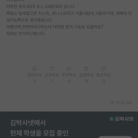
어학은 토익 835 토스 LV6(140) 입니다
PI 전용 게시판
목표는 높게잡으면 지스트, 유니스트이고 서울시립대,서울과기대, 경북대 인
공지능쪽으로 생각중입니다
인문사회 계열 게시판
여름전에 컨택하려고하는데 대학원 합격 가능성 있을까요?
자대는 안가려고합니다
특수/전문대학원 게시판
반도체/AI 게시판
장학금/장학생 게시판
학술 정보 게시판
응원해요
공감해요
추천해요
궁금해요
별로에요
0
1
0
0
0
홍보 게시판
커리어
게시글 공유
유학교육
이벤트
반도체 아카데미