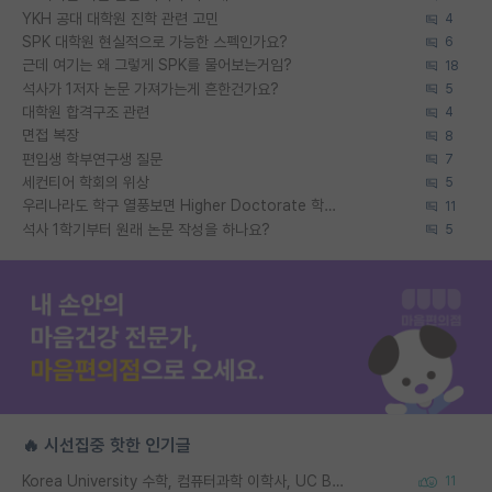
YKH 공대 대학원 진학 관련 고민
4
SPK 대학원 현실적으로 가능한 스펙인가요?
6
근데 여기는 왜 그렇게 SPK를 물어보는거임?
18
석사가 1저자 논문 가져가는게 흔한건가요?
5
대학원 합격구조 관련
4
면접 복장
8
편입생 학부연구생 질문
7
세컨티어 학회의 위상
5
우리나라도 학구 열풍보면 Higher Doctorate 학위가 필요하다고 봅니다.
11
석사 1학기부터 원래 논문 작성을 하나요?
5
🔥 시선집중 핫한 인기글
Korea University 수학, 컴퓨터과학 이학사, UC Berkeley 산업공학 대학원 공학박사가 되는 것은 쉽지 않겠죠?
11