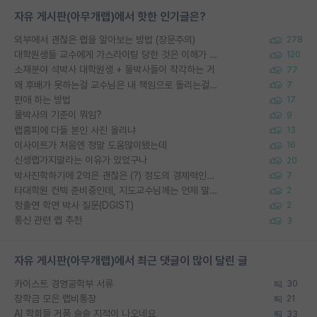
자유 게시판(아무개랩)에서 핫한 인기글은?
외부에서 괜찮은 랩을 알아보는 방법 (장문주의)
278
대학원생들 교수에게 가스라이팅 당한 것은 이해가 갑니다. 안타깝네요.
120
소재분야 석박사 대학원생 + 물박사들이 착각하는 거
77
왜 후배가 못하는걸 교수님은 내 책임으로 돌리는걸까요?
7
편애 하는 방법
17
물박사의 기준이 뭐임?
9
랩홈피에 다들 본인 사진 올리냐
13
이사이트가 처음엔 정말 도움많이됐는데
16
신생랩가지말라는 이유가 있었구나
20
박사진학하기에 2억은 괜찮은 (?) 정도의 경제력인가요
7
타대학원 컨텍 준비중인데, 지도교수님께는 언제 말씀드려야 할까요?
2
정출연 학연 박사 질문(DGIST)
2
통신 관련 랩 추천
3
자유 게시판(아무개랩)에서 최근 댓글이 많이 달린 글
카이스트 경영공학부 서류
30
장학금 모은 랩비통장
21
AI 학회들 거품 슬슬 지적이 나오네요
33