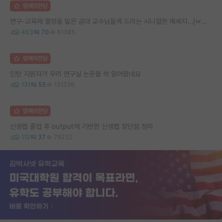
명예의전당
연구-교육에 열정을 잃은 공대 교수님들께 드리는 시니컬한 메세지...(ㅂㄷㅂㄷ)
463
70
61385
명예의전당
인턴 지원자가 우리 연구실 논문을 싹 읽어왔네요
131
55
131336
명예의전당
신생랩 졸업 후 output에 기반한 신생랩 장단점 정리
112
37
79232