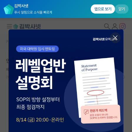
김박사넷
앱으로 보기
닫기
푸시 알림으로 소식을 빠르게
커뮤니티 홈
자유 게시판(아무개랩)
대학원생 모집
인공지능 대학원 학점
국내대학원 정보
쩨쩨한 그레고어 멘델
연구실&오픈랩
2022.03.30
13
9697
커뮤니티
커뮤니티 홈
전체글보기
베스트 게시판
IF 명예의전당