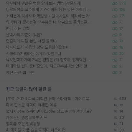
외부에서 괜찮은 랩을 알아보는 방법 (장문주의)
278
대학원생들 교수에게 가스라이팅 당한 것은 이해가 갑니다. 안타깝네요.
120
소재분야 석박사 대학원생 + 물박사들이 착각하는 거
77
왜 후배가 못하는걸 교수님은 내 책임으로 돌리는걸까요?
7
편애 하는 방법
17
물박사의 기준이 뭐임?
9
랩홈피에 다들 본인 사진 올리냐
13
이사이트가 처음엔 정말 도움많이됐는데
16
신생랩가지말라는 이유가 있었구나
20
박사진학하기에 2억은 괜찮은 (?) 정도의 경제력인가요
7
타대학원 컨텍 준비중인데, 지도교수님께는 언제 말씀드려야 할까요?
2
통신 관련 랩 추천
3
최근 댓글이 많이 달린 글
[무료] 2026 미국 대학원 유학 스타터팩 - 가이드북 & 합격자 컨택메일 템플릿
653
미박 탑스쿨 유학이 빡세진 이유
19
혹시 이정도 스펙이면 어느정도 잡고 준비해야하나요?
14
카이스트 경영공학부 서류
30
장학금 모은 랩비통장
21
AI 학회들 거품 슬슬 지적이 나오네요
33