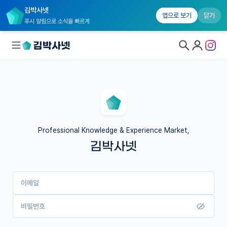
김박사넷
앱으로 보기
닫기
푸시 알림으로 소식을 빠르게
대학원생 모집
국내대학원 정보
연구실&오픈랩
Professional Knowledge & Experience Market,
김박사넷
커뮤니티
커리어
이메일
유학교육
이벤트
비밀번호
반도체 아카데미