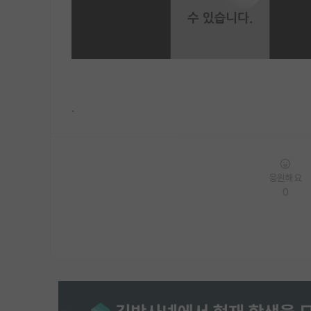
.
응원해요
0