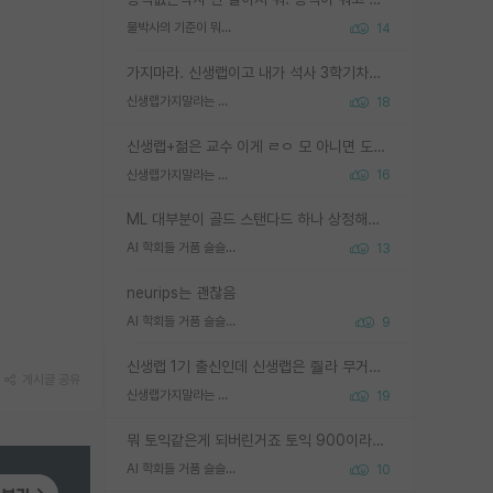
물박사의 기준이 뭐임?
14
가지마라. 신생랩이고 내가 석사 3학기차인데 최고참인데 나도 아무것도 모르는데 교수가 후배들 왜 논문 교육 안시키냐. 논문 왜 안 써오냐 닦달한다
신생랩가지말라는 이유가 있었구나
18
신생랩+젊은 교수 이게 ㄹㅇ 모 아니면 도인듯.
신생랩가지말라는 이유가 있었구나
16
ML 대부분이 골드 스탠다드 하나 상정해놓고 (벤치마크 데이터셋이 여러 개면 여러 개 상정) 그거 얼마나 잘 맞추나 싸움임 가끔 번뜩이는 설계 철학을 보여주는 논문들도 있지만 대부분 그거 성적 얼마나 더 올리느라에 혈안이 되어 있는 측면이 잇음
AI 학회들 거품 슬슬 지적이 나오네요
13
neurips는 괜찮음
AI 학회들 거품 슬슬 지적이 나오네요
9
신생랩 1기 출신인데 신생랩은 줠라 무거운 바벨 같은거임. 들면 대박인데 못들면 깔려 죽음. 아무도 알려주지 않는 환경에서 자생해야하지만, 일단 살아남았다면 그 어떤 사람보다 악착같고 생존력 높은 사람으로 거듭날 수 있음
게시글 공유
신생랩가지말라는 이유가 있었구나
19
뭐 토익같은게 되버린거죠 토익 900이라고 영어잘하는건 아닙니다만 잘하는사람은 다 900을 넘는 그런
AI 학회들 거품 슬슬 지적이 나오네요
10