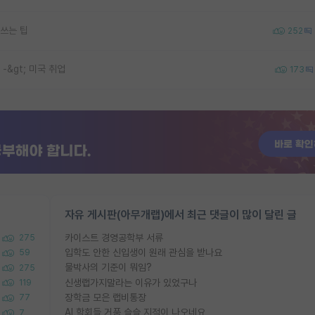
쓰는 팁
252
 -&gt; 미국 취업
173
자유 게시판(아무개랩)에서 최근 댓글이 많이 달린 글
카이스트 경영공학부 서류
275
입학도 안한 신입생이 원래 관심을 받나요
59
물박사의 기준이 뭐임?
275
신생랩가지말라는 이유가 있었구나
119
장학금 모은 랩비통장
77
AI 학회들 거품 슬슬 지적이 나오네요
7