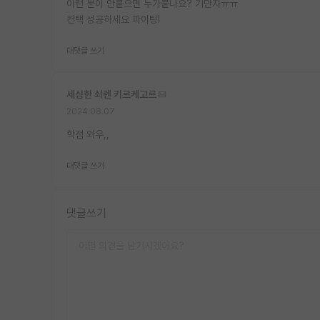
이런 분이 안붙으면 누가붙나요? 기만자ㅠㅠ
컨택 성공하세요 파이팅!
대댓글 쓰기
세심한 쇠렌 키르케고르
2024.08.07
학점 와우,,
대댓글 쓰기
댓글쓰기