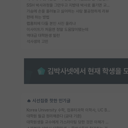
SSH 박사과정을 그만두고 지방대 박사로 옮기면 교수의 꿈은 끝일까요?
가슴에 손을 올려놓고 싫어하는 사람 불공정하게 리뷰
편애 하는 방법
랩홈피에 다들 본인 사진 올리냐
이사이트가 처음엔 정말 도움많이됐는데
역대급 대학원생 빌런
석사생의 고민
🔥 시선집중 핫한 인기글
Korea University 수학, 컴퓨터과학 이학사, UC Berkeley 산업공학 대학원 공학박사가 되는 것은 쉽지 않겠죠?
대학원 월급 정리해준다 (공대 기준)
대학원생들 교수에게 가스라이팅 당한 것은 이해가 갑니다. 안타깝네요.