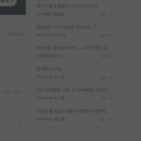
내가 그렇게 말할땐 신고나 누르더니
AI 학회들 거품 슬슬 지적이 나오네요
11
32살에도 이런 질문을 하는군요...?
댓글쓰기
박사진학하기에 2억은 괜찮은 (?) 정도의 경제력인가요
24
개인적인 경험들이지만.... 나이가 젊은 교수일수록 꼰대라는 가면을 쓴 채로 무례함을 행동하는 경우가 거의 90% 정도였음. 나이가 어린데 다른 또래들과 달리 명예, 권력, 재력까지 얻었으니 세상 다 가진 기분이겠지. 오히러 나이 든 교수들이 행동과 말을 더 조심하시더라.
신생랩가지말라는 이유가 있었구나
9
걍 애라서 그럼
근데 여기는 왜 그렇게 SPK를 물어보는거임?
12
아직 모르잖아. 나도 그 나이때에는 모르고 평가 받고 안심하고 싶었어.
0
0
0
근데 여기는 왜 그렇게 SPK를 물어보는거임?
11
그런걸 물어보는 애들은 대학원에 적합하지 않다
근데 여기는 왜 그렇게 SPK를 물어보는거임?
14