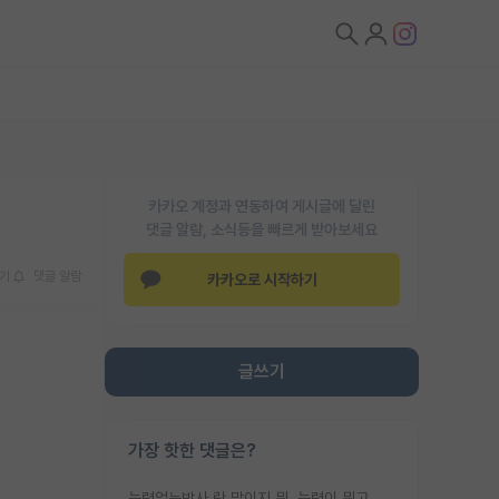
카카오 계정과 연동하여 게시글에 달린
댓글 알람, 소식등을 빠르게 받아보세요
기
댓글 알람
카카오로 시작하기
글쓰기
가장 핫한 댓글은?
능력없는박사 란 말이지 뭐. 능력이 뭐고 능력이 있다는게 뭔지는 사람마다 기준이 다르니까 얘기해봐야 서로 자기 기준만 얘기해서 논쟁이 끝이 안나고. 주위에서 능력있고 야심있는 신입생이 교수가 유의미한 피드백을 아예 안주면서 제대로된 과제에 참여해볼 기회도 제공하지 않고 잡일 뺑뺑이만 돌려서 맨날 단순작업만 하면서 밤새다가 눈빛이 점점 죽어가는걸 본 사람은 물박사는 교수탓이라고 하고, 교수는 이것저것 알려도 주고 기회도 주고 사수 동기 붙여주면서 어떻게든 끌고가려고 하는데 본인이 매일 뺀질거리면서 출근 하는둥마는둥 하다가 기껏 와서도 폰이나 쳐다보다가 실험 망치고 저녁약속있어서 먼저 가볼게요~ 하는걸 본 사람은 물박사는 본인탓이라고 함.