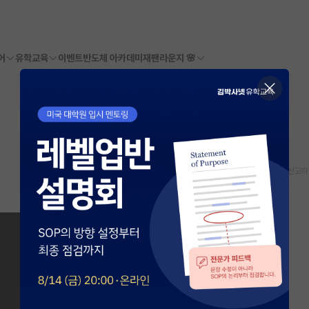
어
유학교육
이벤트
반도체 아카데미
재팬라운지 🌸
스크랩
신고하