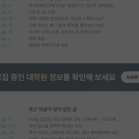
박사진학하기에 2억은 괜찮은 (?) 정도의 경제력인가요
9
논문 IF vs JCR
9
SPK 대학원 현실적으로 가능한 스펙인가요?
16
근데 여기는 왜 그렇게 SPK를 물어보는거임?
13
석사가 1저자 논문 가져가는게 흔한건가요?
14
면접 복장
2
편입생 학부연구생 질문
2
최근 댓글이 많이 달린 글
[무료] 2026 미국 대학원 유학 스타터팩 - 가이드북 & 합격자 컨택메일 템플릿
11
미박 탑스쿨 유학이 빡세진 이유
275
혹시 이정도 스펙이면 어느정도 잡고 준비해야하나요?
119