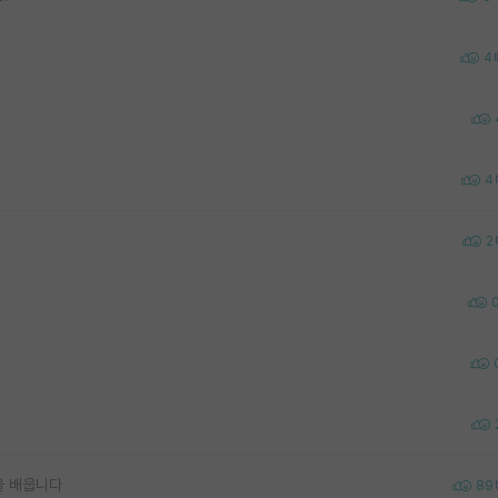
4
4
2
을 배웁니다
89