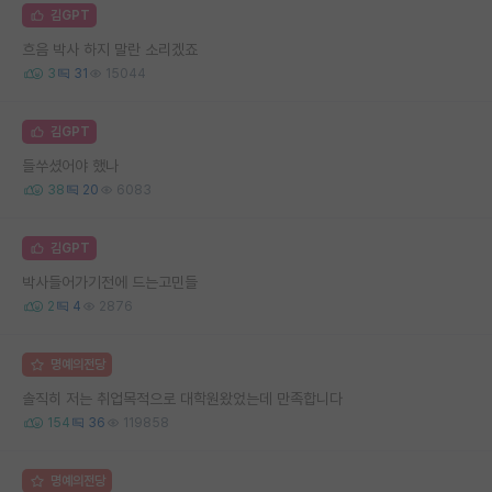
김GPT
흐음 박사 하지 말란 소리겠죠
3
31
15044
김GPT
들쑤셨어야 했나
38
20
6083
김GPT
박사들어가기전에 드는고민들
2
4
2876
명예의전당
솔직히 저는 취업목적으로 대학원왔었는데 만족합니다
154
36
119858
명예의전당