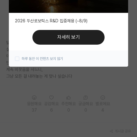
자유 게시판(아무개랩)
2026 두산로보틱스 R&D 집중채용 (~8/9)
미국 유학 게시판
미국 대학원 합격 후기 게시판
자세히 보기
말 그대로 물박사입니다.
대학원생 모집 게시판
실력이 없다는 사실을 늘 느끼고,
아무리 노력해도 비웃음만 사고
하루 동안 이 컨텐츠 보지 않기
대학원 합격 후기 게시판
인정받을 능력이 없음을 알아가는 것 같습니다.
계속 비웃음을 사느니,
연구실(PI) 홍보 게시판
그냥 모든 걸 내려놓는 게 맞나 싶습니다
석박사 채용 정보 게시판
임용 정보 게시판
응원해요
공감해요
추천해요
궁금해요
별로에요
학부 인턴 게시판
37
6
0
0
4
취업 게시판
게시글 공유
임용 후기 게시판