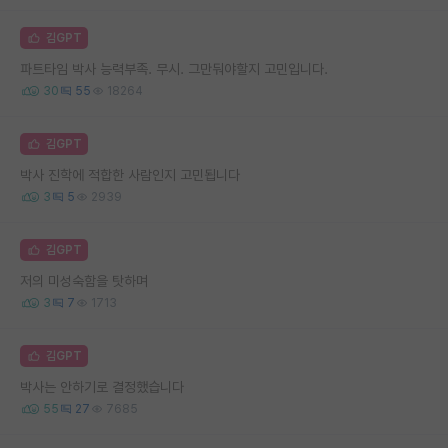
김GPT
파트타임 박사 능력부족. 무시. 그만둬야할지 고민입니다.
30
55
18264
김GPT
박사 진학에 적합한 사람인지 고민됩니다
3
5
2939
김GPT
저의 미성숙함을 탓하며
3
7
1713
김GPT
박사는 안하기로 결정했습니다
55
27
7685