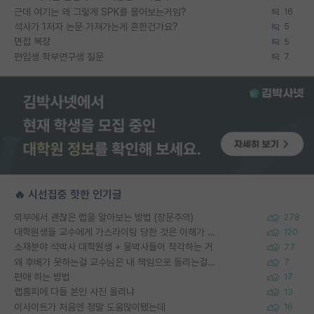
근데 여기는 왜 그렇게 SPK를 물어보는거임?
16
석사가 1저자 논문 가져가는게 흔한건가요?
5
면접 복장
5
편입생 학부연구생 질문
7
🔥 시선집중 핫한 인기글
외부에서 괜찮은 랩을 알아보는 방법 (장문주의)
278
대학원생들 교수에게 가스라이팅 당한 것은 이해가 갑니다. 안타깝네요.
120
소재분야 석박사 대학원생 + 물박사들이 착각하는 거
77
왜 후배가 못하는걸 교수님은 내 책임으로 돌리는걸까요?
7
편애 하는 방법
17
랩홈피에 다들 본인 사진 올리냐
13
이사이트가 처음엔 정말 도움많이됐는데
16