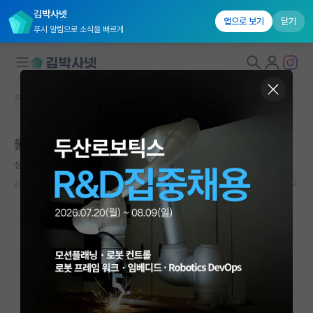
김박사넷
앱으로 보기
닫기
푸시 알림으로 소식을 빠르게
커뮤니티 홈
자유 게시판(아무개랩)
대학원생 모집
물박사입니다…이제 포기하고 싶습니다
국내대학원 정보
성실한 카를 가우스
연구실&오픈랩
2024.07.31
24
13963
커뮤니티
커뮤니티 홈
전체글보기
베스트 게시판
IF 명예의전당