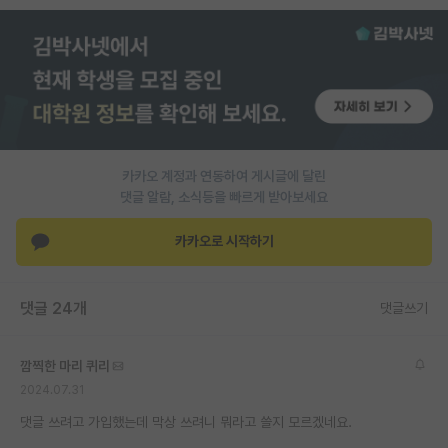
PI 전용 게시판
인문사회 계열 게시판
특수/전문대학원 게시판
반도체/AI 게시판
카카오 계정과 연동하여 게시글에 달린
장학금/장학생 게시판
댓글 알람, 소식등을 빠르게 받아보세요
학술 정보 게시판
카카오로 시작하기
홍보 게시판
댓글 24개
댓글쓰기
커리어
유학교육
깜찍한 마리 퀴리
이벤트
2024.07.31
댓글 쓰려고 가입했는데 막상 쓰려니 뭐라고 쓸지 모르겠네요.
반도체 아카데미