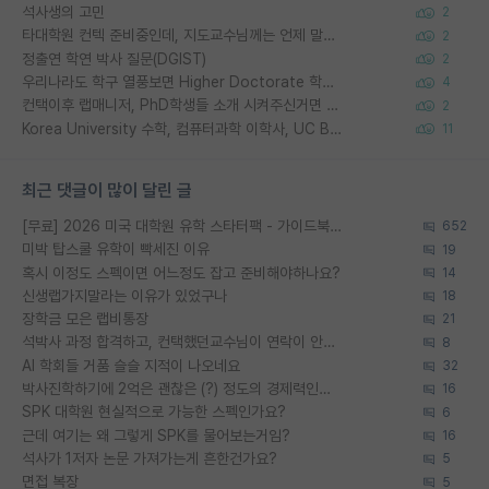
석사생의 고민
2
타대학원 컨텍 준비중인데, 지도교수님께는 언제 말씀드려야 할까요?
2
정출연 학연 박사 질문(DGIST)
2
우리나라도 학구 열풍보면 Higher Doctorate 학위가 필요하다고 봅니다.
4
컨택이후 랩매니저, PhD학생들 소개 시켜주신거면 거의 컨펌에 가깝나요?
2
Korea University 수학, 컴퓨터과학 이학사, UC Berkeley 산업공학 대학원 공학박사가 되는 것은 쉽지 않겠죠?
11
최근 댓글이 많이 달린 글
[무료] 2026 미국 대학원 유학 스타터팩 - 가이드북 & 합격자 컨택메일 템플릿
652
미박 탑스쿨 유학이 빡세진 이유
19
혹시 이정도 스펙이면 어느정도 잡고 준비해야하나요?
14
신생랩가지말라는 이유가 있었구나
18
장학금 모은 랩비통장
21
석박사 과정 합격하고, 컨택했던교수님이 연락이 안됩니다...
8
AI 학회들 거품 슬슬 지적이 나오네요
32
박사진학하기에 2억은 괜찮은 (?) 정도의 경제력인가요
16
SPK 대학원 현실적으로 가능한 스펙인가요?
6
근데 여기는 왜 그렇게 SPK를 물어보는거임?
16
석사가 1저자 논문 가져가는게 흔한건가요?
5
면접 복장
5