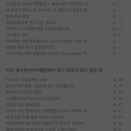
소재분야 석박사 대학원생 + 물박사들이 착각하는 거
77
왜 후배가 못하는걸 교수님은 내 책임으로 돌리는걸까요?
7
편애 하는 방법
17
랩홈피에 다들 본인 사진 올리냐
13
이사이트가 처음엔 정말 도움많이됐는데
16
석사생의 고민
2
타대학원 컨텍 준비중인데, 지도교수님께는 언제 말씀드려야 할까요?
2
정출연 학연 박사 질문(DGIST)
2
우리나라도 학구 열풍보면 Higher Doctorate 학위가 필요하다고 봅니다.
4
자유 게시판(아무개랩)에서 최근 댓글이 많이 달린 글
카이스트 경영공학부 서류
28
알츠하이머 관련 고등학생 탐구 포트폴리오
14
물박사의 기준이 뭐임?
22
신생랩가지말라는 이유가 있었구나
18
장학금 모은 랩비통장
21
석박사 과정 합격하고, 컨택했던교수님이 연락이 안됩니다...
8
AI 학회들 거품 슬슬 지적이 나오네요
32
박사진학하기에 2억은 괜찮은 (?) 정도의 경제력인가요
16
SPK 대학원 현실적으로 가능한 스펙인가요?
6