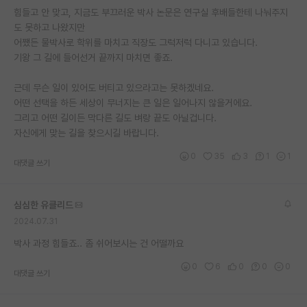
힘들고 안 맞고, 지금도 부끄러운 박사 논문은 연구실 후배들한테 나눠주지
재팬라운지 🌸
도 못하고 나왔지만
어쨌든 물박사로 학위를 마치고 직장도 그럭저럭 다니고 있습니다.
기왕 그 길에 들어선거 끝까지 마치면 좋죠.
근데 무슨 일이 있어도 버티고 있으라고는 못하겠네요.
어떤 선택을 하든 세상이 무너지는 큰 일은 일어나지 않을거에요.
그리고 어떤 길이든 막다른 길도 벼랑 끝도 아닐겁니다.
자신에게 맞는 길을 찾으시길 바랍니다.
0
35
3
1
1
대댓글 쓰기
심심한 유클리드
2024.07.31
박사 과정 힘들죠.. 좀 쉬어보시는 건 어떨까요
0
6
0
0
0
대댓글 쓰기