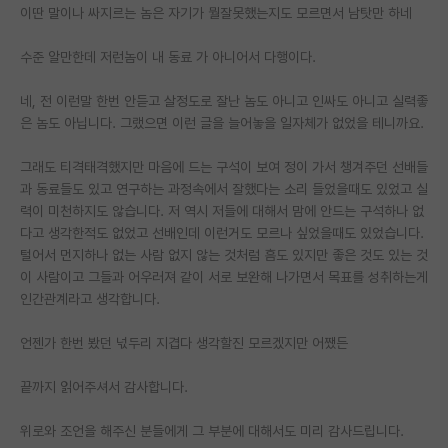
이딴 말이나 싸지르는 놈은 자기가 뭘잘못했는지도 모르면서 남탓만 하네
재팬라운지 🌸
수준 알만한데 저런놈이 내 동료 가 아니어서 다행이다.
네, 전 이런말 한번 안듣고 살정도로 잘난 놈도 아니고 인싸도 아니고 실력좋
은 놈도 아닙니다. 그랬으면 이런 글을 늘어놓을 일자체가 없었을 테니까요.
그래도 티격태격했지만 마음에 드는 구석이 보여 정이 가서 챙겨주던 선배들
과 동료들도 있고 연구하는 과정속에서 잘했다는 소리 들었을때도 있었고 실
력이 미천하지도 않습니다. 저 역시 저들에 대해서 맘에 안드는 구석하나 없
다고 생각한적도 없었고 선배인데 이런거도 모르나 싶었을때도 있었습니다.
털어서 먼지하나 없는 사람 없지 않는 것처럼 흠도 있지만 좋은 것도 있는 것
이 사람이고 그들과 어우러져 같이 서로 보완해 나가면서 목표를 성취하는게
인간관계라고 생각합니다.
언젠가 한번 봤던 넋두리 지겹다 생각할진 모르겠지만 어쨌든
끝까지 읽어주셔서 감사합니다.
위로와 조언을 해주신 분들에게 그 부분에 대해서도 미리 감사드립니다.