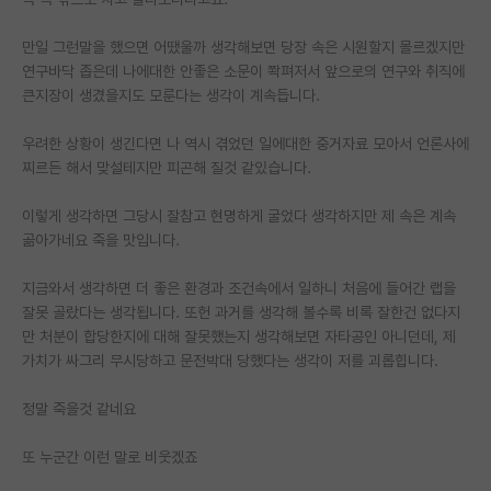
PI 전용 게시판
만일 그런말을 했으면 어땠울까 생각해보면 당장 속은 시원할지 몰르겠지만
연구바닥 좁은데 나에대한 안좋은 소문이 쫙펴저서 앞으로의 연구와 취직에
인문사회 계열 게시판
큰지장이 생겼을지도 모룬다는 생각이 계속듭니다.
특수/전문대학원 게시판
우려한 상황이 생긴다면 나 역시 겪었던 일에대한 중거자료 모아서 언론사에
반도체/AI 게시판
찌르든 해서 맞설테지만 피곤해 질것 같있습니다.
장학금/장학생 게시판
이렇게 생각하면 그당시 잘참고 현명하게 굴었다 생각하지만 제 속은 계속
곪아가네요 죽을 맛입니다.
학술 정보 게시판
지금와서 생각하면 더 좋은 환경과 조건속에서 일하니 처음에 들어간 랩을
홍보 게시판
잘못 골랐다는 생각됩니다. 또헌 과거를 생각해 볼수록 비록 잘한건 없다지
만 처분이 합당한지에 대해 잘못했는지 생각해보면 자타공인 아니던데, 제
커리어
가치가 싸그리 무시당하고 문전박대 당했다는 생각이 저를 괴롭힙니다.
유학교육
정말 죽을것 같네요
이벤트
또 누군간 이런 말로 비웃겠죠
반도체 아카데미