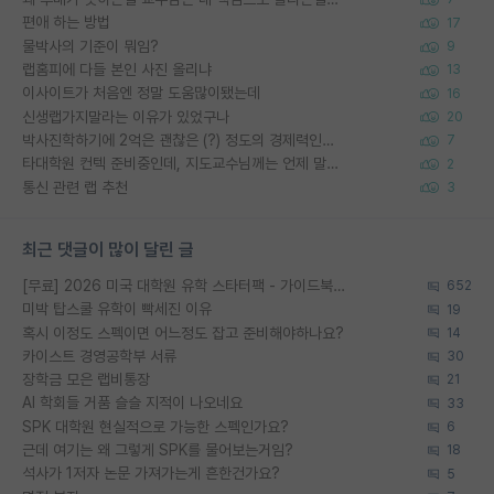
편애 하는 방법
17
물박사의 기준이 뭐임?
9
랩홈피에 다들 본인 사진 올리냐
13
이사이트가 처음엔 정말 도움많이됐는데
16
신생랩가지말라는 이유가 있었구나
20
박사진학하기에 2억은 괜찮은 (?) 정도의 경제력인가요
7
타대학원 컨텍 준비중인데, 지도교수님께는 언제 말씀드려야 할까요?
2
통신 관련 랩 추천
3
최근 댓글이 많이 달린 글
[무료] 2026 미국 대학원 유학 스타터팩 - 가이드북 & 합격자 컨택메일 템플릿
652
미박 탑스쿨 유학이 빡세진 이유
19
혹시 이정도 스펙이면 어느정도 잡고 준비해야하나요?
14
카이스트 경영공학부 서류
30
장학금 모은 랩비통장
21
AI 학회들 거품 슬슬 지적이 나오네요
33
SPK 대학원 현실적으로 가능한 스펙인가요?
6
근데 여기는 왜 그렇게 SPK를 물어보는거임?
18
석사가 1저자 논문 가져가는게 흔한건가요?
5