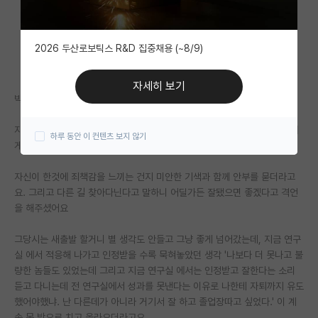
자유 게시판(아무개랩)
2026 두산로보틱스 R&D 집중채용 (~8/9)
미국 유학 게시판
미국 대학원 합격 후기 게시판
자세히 보기
박사와 교수로 부터 자퇴 유도당한 석새생입니다.
대학원생 모집 게시판
자퇴 당했을 당시 넋나간 상태로 있다가 다른 대학원 붙어서 전 지도교수에
하루 동안 이 컨텐츠 보지 않기
대학원 합격 후기 게시판
게 자퇴서 서명을 받으러 갔습니다.
연구실(PI) 홍보 게시판
자신이 한것에 죄책감을 느끼는 건지 미안한 기색과 함께 안부를 묻더라고
요. 그리고 다른 길 찾아다닌다고 말하니 어딜가든 잘됐으면 좋겠다고 격언
석박사 채용 정보 게시판
을 해주셨어요
임용 정보 게시판
그당시는 새출발 할거니 별 생각도 안들고 그냥 좋게 넘어갔는데, 지금 연구
학부 인턴 게시판
실 에서 적응해 나가고 인정받을 수록 묵혀놓았던 생각 '나보다 더 못나고 불
량한 놈들도 있었는데 그리고 지금 연구실 에서는 인정받고 잘한다는 소리
취업 게시판
듣고 다니는데 전 연구실에서 성과를 못낸다는 이유로 나한테 자퇴까지 유도
했어야했냐. 난 다른데가 아니라 거기서 잘 하고 졸업장따고 싶었다.' 이 계
임용 후기 게시판
속 목 밖으로 치고 올라오더라고요.