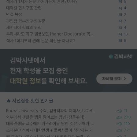
석사가 1저자 논문 가져가는게 흔한건가요?
5
대학원 합격구조 관련
4
면접 복장
7
편입생 학부연구생 질문
7
세컨티어 학회의 위상
4
우리나라도 학구 열풍보면 Higher Doctorate 학위가 필요하다고 봅니다.
10
석사 1학기부터 원래 논문 작성을 하나요?
5
🔥 시선집중 핫한 인기글
Korea University 수학, 컴퓨터과학 이학사, UC Berkeley 산업공학 대학원 공학박사가 되는 것은 쉽지 않겠죠?
11
외부에서 괜찮은 랩을 알아보는 방법 (장문주의)
278
대학원생들 교수에게 가스라이팅 당한 것은 이해가 갑니다. 안타깝네요.
120
소재분야 석박사 대학원생 + 물박사들이 착각하는 거
77
왜 후배가 못하는걸 교수님은 내 책임으로 돌리는걸까요?
7