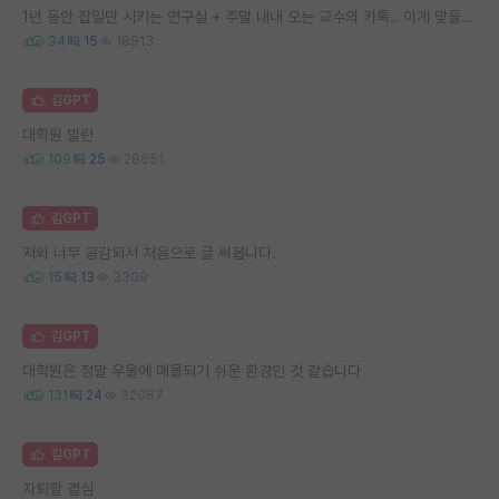
1년 동안 잡일만 시키는 연구실 + 주말 내내 오는 교수의 카톡.. 이게 맞을까요
34
15
18913
김GPT
대학원 빌런
109
25
28651
김GPT
저와 너무 공감되서 처음으로 글 써봅니다.
15
13
3309
김GPT
대학원은 정말 우울에 매몰되기 쉬운 환경인 것 같습니다
131
24
32087
김GPT
자퇴할 결심