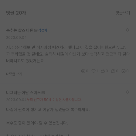
댓글 20개
댓글쓰기
춤추는 찰스 다윈
작성자
2023.09.04
지금 생각 해보 면 석사과정 때려치라 했다고 이 길을 접어버렸으면 두고두
고 후회했을 것 같네요. 솔직히 내길이 아닌가 보다 생각하고 전공책 다 갖다
버리려고도 했었거든요
0
1
0
0
0
대댓글 쓰기
너그러운 아담 스미스
2023.09.04
누적 신고가 50개 이상인 사용자입니다.
나중에 권력이 생기고 여유가 생겼을때 복수하세요.
복수도 힘이 있어야 할 수 있는겁니다.