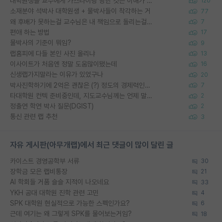
대학원생들 교수에게 가스라이팅 당한 것은 이해가 갑니다. 안타깝네요.
120
소재분야 석박사 대학원생 + 물박사들이 착각하는 거
77
왜 후배가 못하는걸 교수님은 내 책임으로 돌리는걸까요?
7
편애 하는 방법
17
물박사의 기준이 뭐임?
9
랩홈피에 다들 본인 사진 올리냐
13
이사이트가 처음엔 정말 도움많이됐는데
16
신생랩가지말라는 이유가 있었구나
20
박사진학하기에 2억은 괜찮은 (?) 정도의 경제력인가요
7
타대학원 컨텍 준비중인데, 지도교수님께는 언제 말씀드려야 할까요?
2
정출연 학연 박사 질문(DGIST)
2
통신 관련 랩 추천
3
자유 게시판(아무개랩)에서 최근 댓글이 많이 달린 글
카이스트 경영공학부 서류
30
장학금 모은 랩비통장
21
AI 학회들 거품 슬슬 지적이 나오네요
33
YKH 공대 대학원 진학 관련 고민
4
SPK 대학원 현실적으로 가능한 스펙인가요?
6
근데 여기는 왜 그렇게 SPK를 물어보는거임?
18