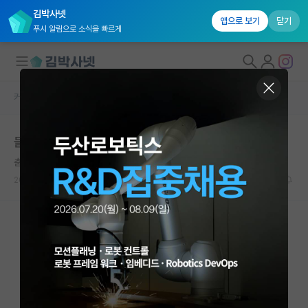
김박사넷
앱으로 보기
닫기
푸시 알림으로 소식을 빠르게
커뮤니티 홈
자유 게시판(아무개랩)
대학원생 모집
들쑤셨어야 했나
국내대학원 정보
춤추는 찰스 다윈
연구실&오픈랩
2023.09.04
20
6084
커뮤니티
커뮤니티 홈
전체글보기
베스트 게시판
IF 명예의전당