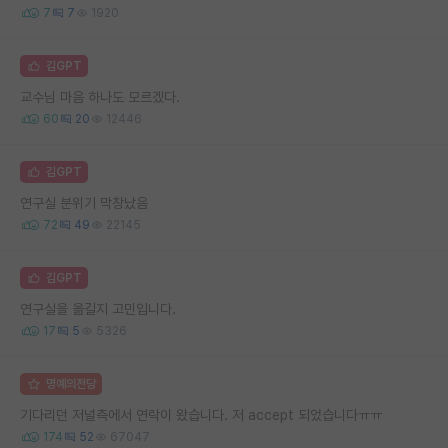
7
7
1920
김GPT
교수님 마음 하나도 모르겠다.
60
20
12446
김GPT
연구실 분위기 막창났음
72
49
22145
김GPT
연구실을 옮길지 고민입니다.
17
5
5326
명예의전당
기다리던 저널측에서 연락이 왔습니다. 저 accept 되었습니다ㅠㅠ
174
52
67047