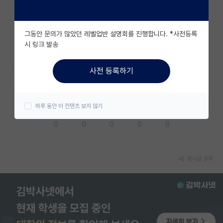
자유 게시판(아무개랩)
그동안 문의가 많았던 레벨업반 설명회를 진행합니다. *사전등록
미국 유학 게시판
시 링크 발송
미국 대학원 합격 후기 게시판
ㆍ
사전 등록하기
대학원생 모집 게시판
대학원 합격 후기 게시판
하루 동안 이 컨텐츠 보지 않기
응원해요
공감해요
추천해요
궁금해요
별로에요
연구실(PI) 홍보 게시판
0
0
0
0
6
석박사 채용 정보 게시판
임용 정보 게시판
게시글 공유
학부 인턴 게시판
취업 게시판
임용 후기 게시판