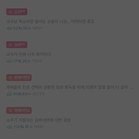
김GPT
교수님 목소리만 들어도 눈물이 나요.. 어떡하면 좋죠
62
22
18821
김GPT
교수가 진짜 너무 최악이다.
17
20
7950
명예의전당
후배들의 진로 선택과 균형된 정보 획득을 위해 익명의 힘을 빌어 다 같이 연봉 공개 타임 한번 갖는 것 어때요?
81
63
20733
명예의전당
소주가 지껄이는 김박사넷에 대한 감상
104
10
11581