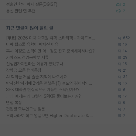
정출연 학연 박사 질문(DGIST)
2
통신 관련 랩 추천
2
최근 댓글이 많이 달린 글
[무료] 2026 미국 대학원 유학 스타터팩 - 가이드북 & 합격자 컨택메일 템플릿
652
미박 탑스쿨 유학이 빡세진 이유
19
혹시 이정도 스펙이면 어느정도 잡고 준비해야하나요?
14
카이스트 경영공학부 서류
29
신생랩가지말라는 이유가 있었구나
18
장학금 모은 랩비통장
21
AI 학회들 거품 슬슬 지적이 나오네요
32
박사진학하기에 2억은 괜찮은 (?) 정도의 경제력인가요
16
SPK 대학원 현실적으로 가능한 스펙인가요?
6
근데 여기는 왜 그렇게 SPK를 물어보는거임?
17
면접 복장
6
편입생 학부연구생 질문
7
우리나라도 학구 열풍보면 Higher Doctorate 학위가 필요하다고 봅니다.
7