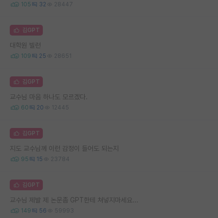
105
32
28447
김GPT
대학원 빌런
109
25
28651
김GPT
교수님 마음 하나도 모르겠다.
60
20
12445
김GPT
지도 교수님께 이런 감정이 들어도 되는지
95
15
23784
김GPT
교수님 제발 제 논문좀 GPT한테 쳐넣지마세요...
149
56
59993