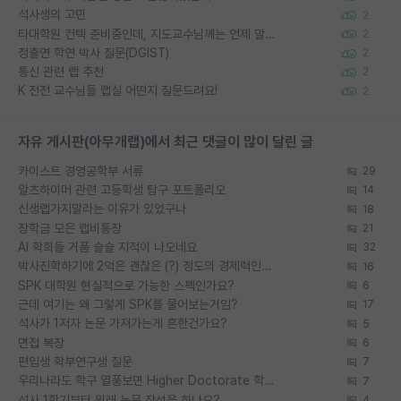
석사생의 고민
2
타대학원 컨텍 준비중인데, 지도교수님께는 언제 말씀드려야 할까요?
2
정출연 학연 박사 질문(DGIST)
2
통신 관련 랩 추천
2
K 전전 교수님들 랩실 어떤지 질문드려요!
2
자유 게시판(아무개랩)에서 최근 댓글이 많이 달린 글
카이스트 경영공학부 서류
29
알츠하이머 관련 고등학생 탐구 포트폴리오
14
신생랩가지말라는 이유가 있었구나
18
장학금 모은 랩비통장
21
AI 학회들 거품 슬슬 지적이 나오네요
32
박사진학하기에 2억은 괜찮은 (?) 정도의 경제력인가요
16
SPK 대학원 현실적으로 가능한 스펙인가요?
6
근데 여기는 왜 그렇게 SPK를 물어보는거임?
17
석사가 1저자 논문 가져가는게 흔한건가요?
5
면접 복장
6
편입생 학부연구생 질문
7
우리나라도 학구 열풍보면 Higher Doctorate 학위가 필요하다고 봅니다.
7
석사 1학기부터 원래 논문 작성을 하나요?
4