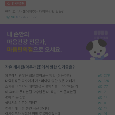
명예의전당
현직 교수가 쉐어해주는 대학원생활 팁들?
96
19
23697
자유 게시판(아무개랩)에서 핫한 인기글은?
외부에서 괜찮은 랩을 알아보는 방법 (장문주의)
278
대학원생들 교수에게 가스라이팅 당한 것은 이해가 갑니다. 안타깝네요.
120
소재분야 석박사 대학원생 + 물박사들이 착각하는 거
77
왜 후배가 못하는걸 교수님은 내 책임으로 돌리는걸까요?
7
편애 하는 방법
17
물박사의 기준이 뭐임?
9
랩홈피에 다들 본인 사진 올리냐
13
이사이트가 처음엔 정말 도움많이됐는데
16