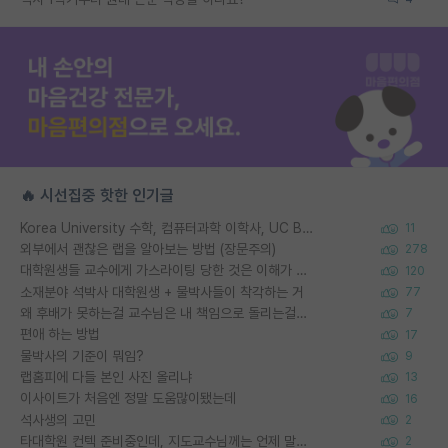
🔥 시선집중 핫한 인기글
Korea University 수학, 컴퓨터과학 이학사, UC Berkeley 산업공학 대학원 공학박사가 되는 것은 쉽지 않겠죠?
11
외부에서 괜찮은 랩을 알아보는 방법 (장문주의)
278
대학원생들 교수에게 가스라이팅 당한 것은 이해가 갑니다. 안타깝네요.
120
소재분야 석박사 대학원생 + 물박사들이 착각하는 거
77
왜 후배가 못하는걸 교수님은 내 책임으로 돌리는걸까요?
7
편애 하는 방법
17
물박사의 기준이 뭐임?
9
랩홈피에 다들 본인 사진 올리냐
13
이사이트가 처음엔 정말 도움많이됐는데
16
석사생의 고민
2
타대학원 컨텍 준비중인데, 지도교수님께는 언제 말씀드려야 할까요?
2