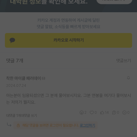
PI 전용 게시판
카카오 계정과 연동하여 게시글에 달린
인문사회 계열 게시판
댓글 알람, 소식등을 빠르게 받아보세요
특수/전문대학원 게시판
카카오로 시작하기
반도체/AI 게시판
장학금/장학생 게시판
댓글 7개
댓글쓰기
학술 정보 게시판
착한 마이클 패러데이
홍보 게시판
2024.07.24
커리어
아는분이 임용되셨으면 그 분께 물어보시지요. 그분 연봉을 여기다 물어보시
는 저의가 뭘지요.
유학교육
2
0
14
0
0
대댓글 1개
대댓글 쓰기
이벤트
해당 댓글을 보려면 로그인이 필요합니다.
로그인하기
반도체 아카데미