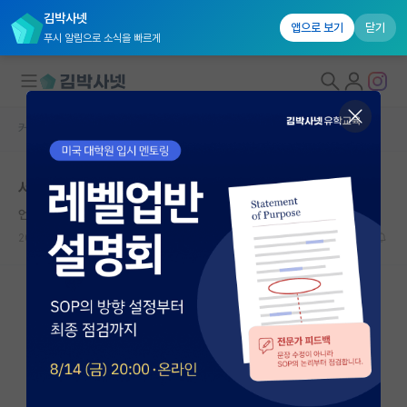
김박사넷
앱으로 보기
닫기
푸시 알림으로 소식을 빠르게
커뮤니티 홈
자유 게시판(아무개랩)
대학원생 모집
서성한 인문대 교수는 설마나 버나요?
국내대학원 정보
언짢은 루이 파스퇴르
연구실&오픈랩
2024.07.24
7
4953
커뮤니티
커뮤니티 홈
전체글보기
베스트 게시판
IF 명예의전당