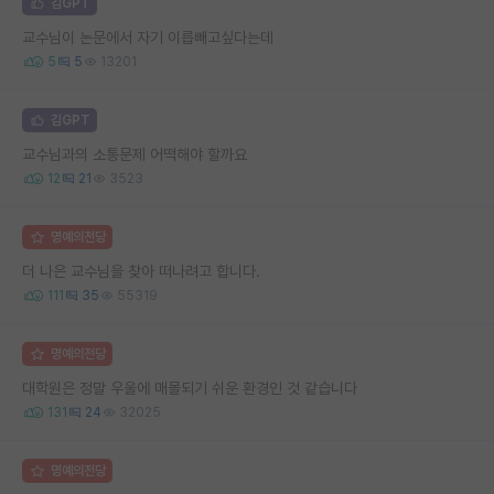
김GPT
교수님이 논문에서 자기 이릅빼고싶다는데
5
5
13201
김GPT
교수님과의 소통문제 어떡해야 할까요
12
21
3523
명예의전당
더 나은 교수님을 찾아 떠나려고 합니다.
111
35
55319
명예의전당
대학원은 정말 우울에 매몰되기 쉬운 환경인 것 같습니다
131
24
32025
명예의전당