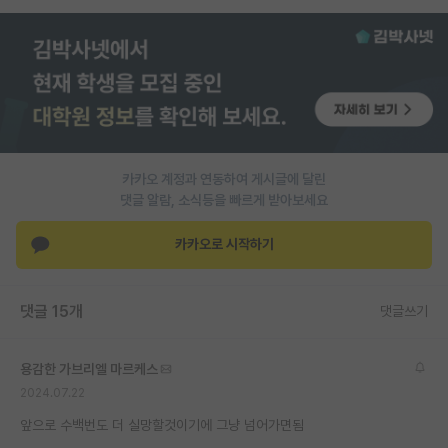
PI 전용 게시판
인문사회 계열 게시판
특수/전문대학원 게시판
반도체/AI 게시판
카카오 계정과 연동하여 게시글에 달린
장학금/장학생 게시판
댓글 알람, 소식등을 빠르게 받아보세요
학술 정보 게시판
카카오로 시작하기
홍보 게시판
댓글 15개
커리어
댓글쓰기
유학교육
용감한 가브리엘 마르케스
이벤트
2024.07.22
앞으로 수백번도 더 실망할것이기에 그냥 넘어가면됨
반도체 아카데미