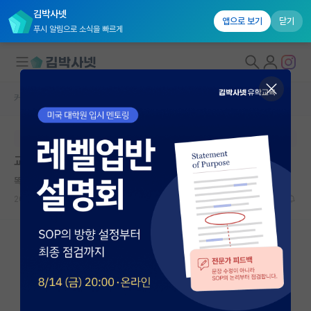
김박사넷
앱으로 보기
닫기
푸시 알림으로 소식을 빠르게
커뮤니티 홈
자유 게시판(아무개랩)
대학원생 모집
본문이 수정되지 않는 박제글입니다.
국내대학원 정보
교수님이 실망했다 그러는데 어쩌죠
연구실&오픈랩
똑똑한 임마누엘 칸트
커뮤니티
2024.07.22
15
5773
커뮤니티 홈
전체글보기
베스트 게시판
IF 명예의전당