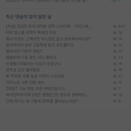
정보보안 연구하는 입장에선 식별가능한 사진을 올리는건 비추이긴함
6
최근 댓글이 많이 달린 글
[무료] 2026 미국 대학원 유학 스타터팩 - 가이드북 & 합격자 컨택메일 템플릿
647
미박 탑스쿨 유학이 빡세진 이유
19
혹시 이정도 스펙이면 어느정도 잡고 준비해야하나요?
14
알츠하이머 관련 고등학생 탐구 포트폴리오
14
물박사의 기준이 뭐임?
22
랩홈피에 다들 본인 사진 올리냐
23
신생랩가지말라는 이유가 있었구나
16
장학금 모은 랩비통장
19
AI 학회들 거품 슬슬 지적이 나오네요
27
카이스트 서류 전형 배수
10
DGIST 가는 방법 추천 부탁드립니다.
7
박사진학하기에 2억은 괜찮은 (?) 정도의 경제력인가요
15
근데 여기는 왜 그렇게 SPK를 물어보는거임?
8