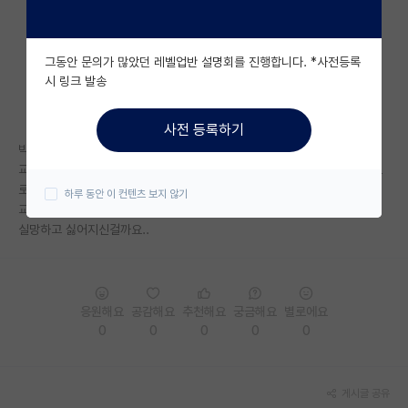
자유 게시판(아무개랩)
그동안 문의가 많았던 레벨업반 설명회를 진행합니다. *사전등록
미국 유학 게시판
시 링크 발송
미국 대학원 합격 후기 게시판
사전 등록하기
대학원생 모집 게시판
박사과정입니다.
교수님께서 불성실한것 같다 실망했다 그렇게 말씀하시는데 어쩌죠... 앞으
대학원 합격 후기 게시판
로 노력하면 되는걸까요.
하루 동안 이 컨텐츠 보지 않기
교수님께서 어떤 의의로 말씀을 하신건지..
연구실(PI) 홍보 게시판
실망하고 싫어지신걸까요..
석박사 채용 정보 게시판
임용 정보 게시판
응원해요
공감해요
추천해요
궁금해요
별로에요
학부 인턴 게시판
0
0
0
0
0
취업 게시판
게시글 공유
임용 후기 게시판