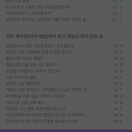
편애 하는 방법
16
이사이트가 처음엔 정말 도움많이됐는데
14
커뮤니티는 다 쓰레기통이지
6
정보보안 연구하는 입장에선 식별가능한 사진을 올리는건 비추이긴함
6
자유 게시판(아무개랩)에서 최근 댓글이 많이 달린 글
알츠하이머 관련 고등학생 탐구 포트폴리오
14
입학도 안한 신입생이 원래 관심을 받나요
11
물박사의 기준이 뭐임?
22
랩홈피에 다들 본인 사진 올리냐
23
신생랩가지말라는 이유가 있었구나
16
오늘 카이스트 발표
6
장학금 모은 랩비통장
19
석박사 과정 합격하고, 컨택했던교수님이 연락이 안됩니다...
7
AI 학회들 거품 슬슬 지적이 나오네요
27
카이스트 서류 전형 배수
10
DGIST 가는 방법 추천 부탁드립니다.
7
박사진학하기에 2억은 괜찮은 (?) 정도의 경제력인가요
15
근데 여기는 왜 그렇게 SPK를 물어보는거임?
8