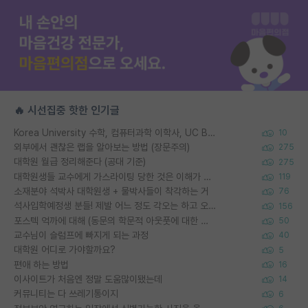
🔥 시선집중 핫한 인기글
Korea University 수학, 컴퓨터과학 이학사, UC Berkeley 산업공학 대학원 공학박사가 되는 것은 쉽지 않겠죠?
10
외부에서 괜찮은 랩을 알아보는 방법 (장문주의)
275
대학원 월급 정리해준다 (공대 기준)
275
대학원생들 교수에게 가스라이팅 당한 것은 이해가 갑니다. 안타깝네요.
119
소재분야 석박사 대학원생 + 물박사들이 착각하는 거
76
석사입학예정생 분들! 제발 어느 정도 각오는 하고 오세요.
156
포스텍 억까에 대해 (동문의 학문적 아웃풋에 대한 반박)
50
교수님이 슬럼프에 빠지게 되는 과정
40
대학원 어디로 가야할까요?
5
편애 하는 방법
16
이사이트가 처음엔 정말 도움많이됐는데
14
커뮤니티는 다 쓰레기통이지
6