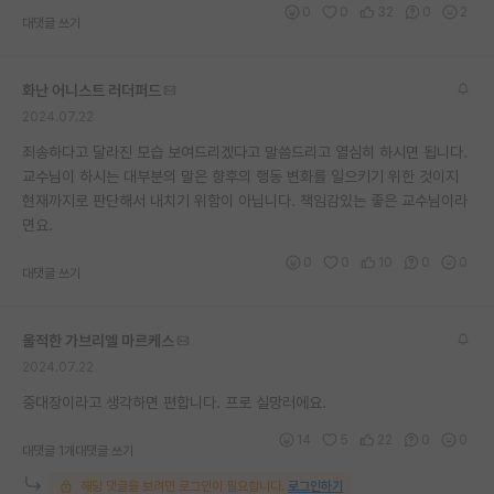
0
0
32
0
2
대댓글 쓰기
재팬라운지 🌸
화난 어니스트 러더퍼드
2024.07.22
죄송하다고 달라진 모습 보여드리겠다고 말씀드리고 열심히 하시면 됩니다.
교수님이 하시는 대부분의 말은 향후의 행동 변화를 일으키기 위한 것이지
현재까지로 판단해서 내치기 위함이 아닙니다. 책임감있는 좋은 교수님이라
면요.
0
0
10
0
0
대댓글 쓰기
울적한 가브리엘 마르케스
2024.07.22
중대장이라고 생각하면 편합니다. 프로 실망러에요.
14
5
22
0
0
대댓글 1개
대댓글 쓰기
해당 댓글을 보려면 로그인이 필요합니다.
로그인하기