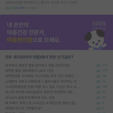
석박이어야만 받아준다고 했다가 석사만 하고 나가래
100
88
81902
자유 게시판(아무개랩)에서 핫한 인기글은?
외부에서 괜찮은 랩을 알아보는 방법 (장문주의)
275
대학원 월급 정리해준다 (공대 기준)
275
대학원생들 교수에게 가스라이팅 당한 것은 이해가 갑니다. 안타깝네요.
119
소재분야 석박사 대학원생 + 물박사들이 착각하는 거
76
석사입학예정생 분들! 제발 어느 정도 각오는 하고 오세요.
156
포스텍 억까에 대해 (동문의 학문적 아웃풋에 대한 반박)
50
교수님이 슬럼프에 빠지게 되는 과정
40
왜 후배가 못하는걸 교수님은 내 책임으로 돌리는걸까요?
6
대학원 어디로 가야할까요?
5