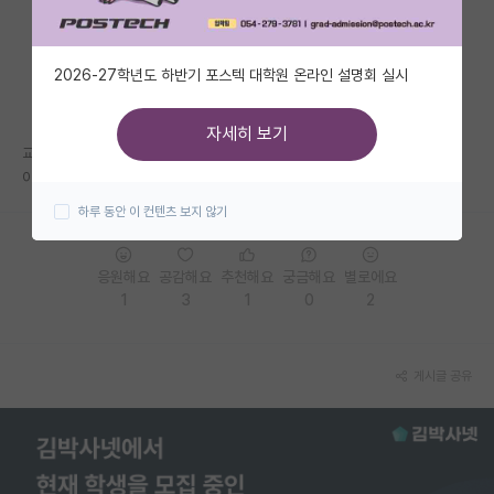
자유 게시판(아무개랩)
2026-27학년도 하반기 포스텍 대학원 온라인 설명회 실시
미국 유학 게시판
미국 대학원 합격 후기 게시판
자세히 보기
교수 평가랑 정보 어케 검색해야 함???
대학원생 모집 게시판
아 인건비랑 인품 정보좀 보고 싶었는데 망했네
하루 동안 이 컨텐츠 보지 않기
대학원 합격 후기 게시판
연구실(PI) 홍보 게시판
응원해요
공감해요
추천해요
궁금해요
별로에요
1
3
1
0
2
석박사 채용 정보 게시판
임용 정보 게시판
게시글 공유
학부 인턴 게시판
취업 게시판
임용 후기 게시판