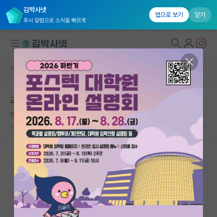
김박사넷
앱으로 보기
닫기
푸시 알림으로 소식을 빠르게
커뮤니티 홈
자유 게시판(아무개랩)
대학원생 모집
교수 정보에 오각형 그래프랑 대학원생 코멘트 못보면
국내대학원 정보
언짢은 존 스튜어트 밀
연구실&오픈랩
2024.07.19
2
4350
커뮤니티
커뮤니티 홈
전체글보기
베스트 게시판
IF 명예의전당