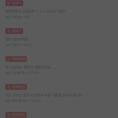
김GPT
한양대학교 건축공학 ㅈㅈㅇ 교수님 어떰?
0
3
980
김GPT
연대 정보대학원
0
1
3060
명예의전당
첫 citation 뽕맛이 엄청나네요...
136
10
23066
명예의전당
지도 교수는 반드시 인성이 바른 사람을 만나야 합니다.
399
74
118204
명예의전당