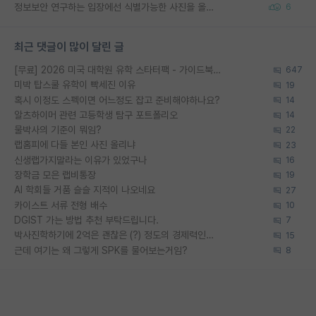
정보보안 연구하는 입장에선 식별가능한 사진을 올리는건 비추이긴함
6
최근 댓글이 많이 달린 글
[무료] 2026 미국 대학원 유학 스타터팩 - 가이드북 & 합격자 컨택메일 템플릿
647
미박 탑스쿨 유학이 빡세진 이유
19
혹시 이정도 스펙이면 어느정도 잡고 준비해야하나요?
14
알츠하이머 관련 고등학생 탐구 포트폴리오
14
물박사의 기준이 뭐임?
22
랩홈피에 다들 본인 사진 올리냐
23
신생랩가지말라는 이유가 있었구나
16
장학금 모은 랩비통장
19
AI 학회들 거품 슬슬 지적이 나오네요
27
카이스트 서류 전형 배수
10
DGIST 가는 방법 추천 부탁드립니다.
7
박사진학하기에 2억은 괜찮은 (?) 정도의 경제력인가요
15
근데 여기는 왜 그렇게 SPK를 물어보는거임?
8