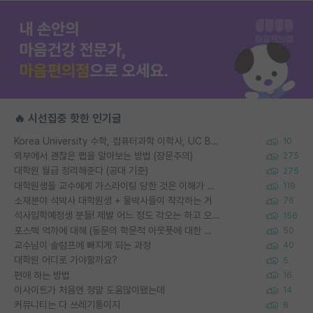
🔥 시선집중 핫한 인기글
Korea University 수학, 컴퓨터과학 이학사, UC Berkeley 산업공학 대학원 공학박사가 되는 것은 쉽지 않겠죠?
10
외부에서 괜찮은 랩을 알아보는 방법 (장문주의)
275
대학원 월급 정리해준다 (공대 기준)
275
대학원생들 교수에게 가스라이팅 당한 것은 이해가 갑니다. 안타깝네요.
119
소재분야 석박사 대학원생 + 물박사들이 착각하는 거
76
석사입학예정생 분들! 제발 어느 정도 각오는 하고 오세요.
156
포스텍 억까에 대해 (동문의 학문적 아웃풋에 대한 반박)
50
교수님이 슬럼프에 빠지게 되는 과정
40
대학원 어디로 가야할까요?
5
편애 하는 방법
16
이사이트가 처음엔 정말 도움많이됐는데
14
커뮤니티는 다 쓰레기통이지
6