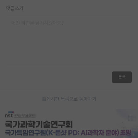
재팬라운지 🌸
댓글쓰기
등록
게시판 목록으로 돌아가기