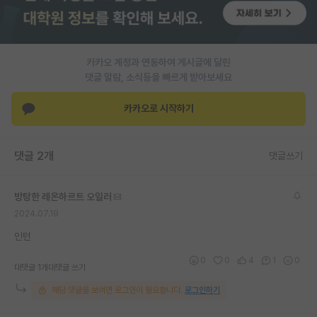
PI 전용 게시판
인문사회 계열 게시판
카카오 계정과 연동하여 게시글에 달린
댓글 알람, 소식등을 빠르게 받아보세요
특수/전문대학원 게시판
반도체/AI 게시판
카카오로 시작하기
장학금/장학생 게시판
댓글 2개
댓글쓰기
학술 정보 게시판
홍보 게시판
방탕한 레온하르트 오일러
2024.07.19
커리어
인턴
유학교육
0
0
4
1
0
대댓글 1개
대댓글 쓰기
이벤트
해당 댓글을 보려면 로그인이 필요합니다.
로그인하기
반도체 아카데미