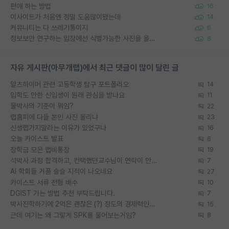
편애 하는 방법
16
이사이트가 처음엔 정말 도움많이됐는데
14
커뮤니티는 다 쓰레기통이지
6
정보보안 연구하는 입장에선 식별가능한 사진을 올리는건 비추이긴함
6
자유 게시판(아무개랩)에서 최근 댓글이 많이 달린 글
알츠하이머 관련 고등학생 탐구 포트폴리오
14
입학도 안한 신입생이 원래 관심을 받나요
11
물박사의 기준이 뭐임?
22
랩홈피에 다들 본인 사진 올리냐
23
신생랩가지말라는 이유가 있었구나
16
오늘 카이스트 발표
6
장학금 모은 랩비통장
19
석박사 과정 합격하고, 컨택했던교수님이 연락이 안됩니다...
7
AI 학회들 거품 슬슬 지적이 나오네요
27
카이스트 서류 전형 배수
10
DGIST 가는 방법 추천 부탁드립니다.
7
박사진학하기에 2억은 괜찮은 (?) 정도의 경제력인가요
15
근데 여기는 왜 그렇게 SPK를 물어보는거임?
8