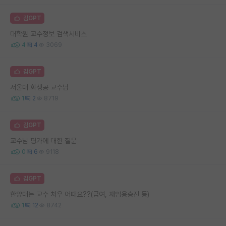
김GPT
대학원 교수정보 검색서비스
4
4
3069
김GPT
서울대 화생공 교수님
1
2
8719
김GPT
교수님 평가에 대한 질문
0
6
9118
김GPT
한양대는 교수 처우 어때요??(급여, 재임용승진 등)
1
12
8742