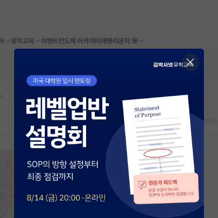
어
유학교육
이벤트
반도체 아카데미
재팬라운지 🌸
.
스크랩
신고하