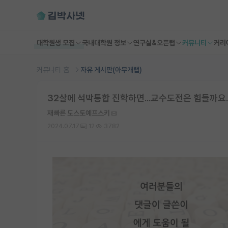
대학원생 모집
국내대학원 정보
연구실&오픈랩
커뮤니티
커리
커뮤니티 홈
자유 게시판(아무개랩)
32살에 석박통합 진학하면...교수도전은 힘들까요.
재빠른 도스토예프스키
2024.07.17
12
3782