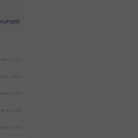
19
22566
45
38805
2
9
6354
6
4
9280
2
5
3403