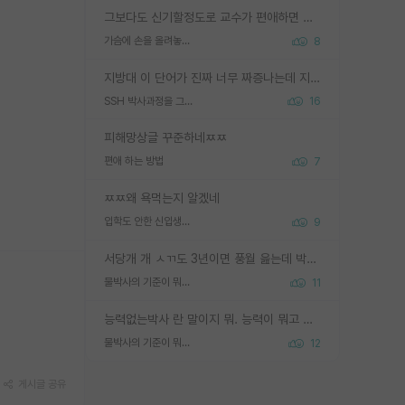
그보다도 신기할정도로 교수가 편애하면 그사람만 논문이 되더라구요 내용이 다른 사람보다 허접해도요
가슴에 손을 올려놓고 싫어하는 사람 불공정하게 리뷰
8
지방대 이 단어가 진짜 너무 짜증나는데 지방대면 다 그냥 쓰레기인가요? 무슨 말 같지도 않은 댓글들이 있는건지??? 지방에도 충분히 좋은 대학 많고 충분히 잘하는 교수님들 많습니다 포항공대 4개 IST 대표 지거국들 여기 모두 다 지방에 있고 여기 출신들 중에 교수하는 분들 적지 않습니다 지거국 출신이 무슨 교수를 하냐?라고 생각할 사람들 많은데 상위 대표 지거국에 아웃라이어들 많습니다 결국 개인의 연구역량과 실적이 중요합니다 이 역량을 펼치는데 있어서 지도교수와의 합도 중요합니다. 그리고 경력이 필요하면 해외포닥까지 다녀오세요
SSH 박사과정을 그만두고 지방대 박사로 옮기면 교수의 꿈은 끝일까요?
16
피해망상글 꾸준하네ㅉㅉ
편애 하는 방법
7
ㅉㅉ왜 욕먹는지 알겠네
입학도 안한 신입생이 원래 관심을 받나요
9
서당개 개 ㅅㄲ도 3년이면 풍월 읊는데 박사 5년 이상 대리고 있으면서 물된건 교수 탓 맞는ㄱ게 거기가 서당이 아니란 소리임
물박사의 기준이 뭐임?
11
능력없는박사 란 말이지 뭐. 능력이 뭐고 능력이 있다는게 뭔지는 사람마다 기준이 다르니까 얘기해봐야 서로 자기 기준만 얘기해서 논쟁이 끝이 안나고. 주위에서 능력있고 야심있는 신입생이 교수가 유의미한 피드백을 아예 안주면서 제대로된 과제에 참여해볼 기회도 제공하지 않고 잡일 뺑뺑이만 돌려서 맨날 단순작업만 하면서 밤새다가 눈빛이 점점 죽어가는걸 본 사람은 물박사는 교수탓이라고 하고, 교수는 이것저것 알려도 주고 기회도 주고 사수 동기 붙여주면서 어떻게든 끌고가려고 하는데 본인이 매일 뺀질거리면서 출근 하는둥마는둥 하다가 기껏 와서도 폰이나 쳐다보다가 실험 망치고 저녁약속있어서 먼저 가볼게요~ 하는걸 본 사람은 물박사는 본인탓이라고 함.
물박사의 기준이 뭐임?
12
게시글 공유