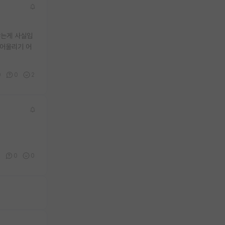
않는게 사실입
 어울리기 어
0
0
2
0
0
0