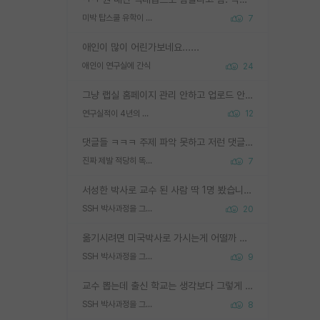
미박 탑스쿨 유학이 빡세진 이유
7
애인이 많이 어린가보네요......
애인이 연구실에 간식
24
그냥 랩실 홈페이지 관리 안하고 업로드 안한거 아님?
연구실적이 4년의 공백이 있는거 어떻게 생각하냐
12
댓글들 ㅋㅋㅋ 주제 파악 못하고 저런 댓글들을 쓰네. 조직에 인간이 얼마나 중요한데 걱정될 수도 있지 ㅋㅋ 본인들은 퍽이나 잘하나봐 ? 현실은 남들한테 욕 안 먹는 1인분만 하는 것도 힘들텐데 ?
진짜 제발 적당히 똑똑한 박사과정이라도 위에 있었으면..
7
서성한 박사로 교수 된 사람 딱 1명 봤습니다. 근데 지방대 박사로 교수된 거는 기적이 일어나야되요. 서성한 학부부터여도 빡센게 교수임용일텐데 지방대박사로 무슨 교수가 되나요...... 중소기업/중견기업 팀장급/연구소장급이나 될거 같네요.
SSH 박사과정을 그만두고 지방대 박사로 옮기면 교수의 꿈은 끝일까요?
20
옮기시려면 미국박사로 가시는게 어떨까 싶네요. 교수가 꿈이면 미국박사 하고 미국교수 까지 같이 노리시는게 기회가 많지 않을까요?
SSH 박사과정을 그만두고 지방대 박사로 옮기면 교수의 꿈은 끝일까요?
9
교수 뽑는데 출신 학교는 생각보다 그렇게 안 봄. 앞으로는 더 안 보게 될거임. 박사는 어디서 진행해도 됨. 단, 제대로 쌓고 좋은 실적 만들 수 있다면. 그런데 지방대는 그럴 가능성이 지극히 낮음. 나만 열심히 잘 하면 된다? 인간은 주변 환경에 지배되는 나약한 존재임. 주변의 지방대 대학원생과 섞이고 지방 특유의 여유로움 또는 나쁘게 얘기해서 나태함에 젖어 살다보면 교수의 꿈 자체를 잊어버리게 될 가능성도 있음. 주변 환경이 70~80%임.
SSH 박사과정을 그만두고 지방대 박사로 옮기면 교수의 꿈은 끝일까요?
8