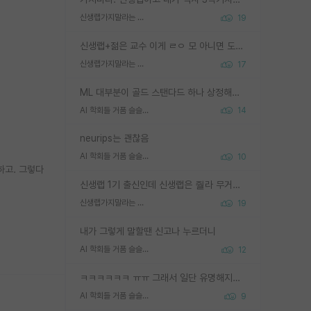
신생랩가지말라는 이유가 있었구나
19
신생랩+젊은 교수 이게 ㄹㅇ 모 아니면 도인듯.
신생랩가지말라는 이유가 있었구나
17
ML 대부분이 골드 스탠다드 하나 상정해놓고 (벤치마크 데이터셋이 여러 개면 여러 개 상정) 그거 얼마나 잘 맞추나 싸움임 가끔 번뜩이는 설계 철학을 보여주는 논문들도 있지만 대부분 그거 성적 얼마나 더 올리느라에 혈안이 되어 있는 측면이 잇음
AI 학회들 거품 슬슬 지적이 나오네요
14
neurips는 괜찮음
AI 학회들 거품 슬슬 지적이 나오네요
10
하고. 그렇다
신생랩 1기 출신인데 신생랩은 줠라 무거운 바벨 같은거임. 들면 대박인데 못들면 깔려 죽음. 아무도 알려주지 않는 환경에서 자생해야하지만, 일단 살아남았다면 그 어떤 사람보다 악착같고 생존력 높은 사람으로 거듭날 수 있음
신생랩가지말라는 이유가 있었구나
19
내가 그렇게 말할땐 신고나 누르더니
AI 학회들 거품 슬슬 지적이 나오네요
12
ㅋㅋㅋㅋㅋㅋ ㅠㅠ 그래서 일단 유명해지는게 중요한거같습니다
AI 학회들 거품 슬슬 지적이 나오네요
9