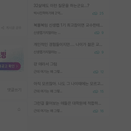
32살에도 이런 질문을 하는군요...?
박사진학하기에 2억은 괜찮은 (?) 정도의 경제력인가요
25
복불복임 신생랩 1기 최고참이면 교수한테 직접 지도받는 시간이 매우 많음 제대로 된 교수라면 말이지 그게 아니라면 그냥 넌 해방 불가능한 노예 1호에 감점쓰레기통이 되는거고
게시글 공유
신생랩가지말라는 이유가 있었구나
9
개인적인 경험들이지만.... 나이가 젊은 교수일수록 꼰대라는 가면을 쓴 채로 무례함을 행동하는 경우가 거의 90% 정도였음. 나이가 어린데 다른 또래들과 달리 명예, 권력, 재력까지 얻었으니 세상 다 가진 기분이겠지. 오히러 나이 든 교수들이 행동과 말을 더 조심하시더라.
신생랩가지말라는 이유가 있었구나
9
걍 애라서 그럼
근데 여기는 왜 그렇게 SPK를 물어보는거임?
12
아직 모르잖아. 나도 그 나이때에는 모르고 평가 받고 안심하고 싶었어.
댓글쓰기
근데 여기는 왜 그렇게 SPK를 물어보는거임?
15
그런걸 물어보는 애들은 대학원에 적합하지 않다
근데 여기는 왜 그렇게 SPK를 물어보는거임?
16