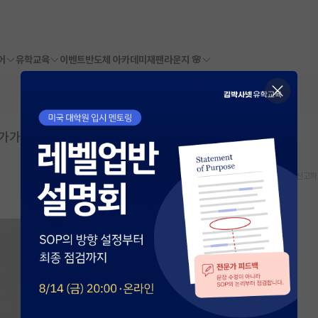
어
유학교육
이벤트
반도체 아카데미
재팬라운지 🌸
가가 다른듯
스크랩
신고하