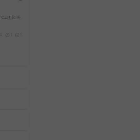
도않고 머리속
0
1
1