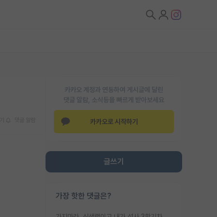
카카오 계정과 연동하여 게시글에 달린
댓글 알람, 소식등을 빠르게 받아보세요
기
댓글 알람
카카오로 시작하기
글쓰기
가장 핫한 댓글은?
가지마라. 신생랩이고 내가 석사 3학기차인데 최고참인데 나도 아무것도 모르는데 교수가 후배들 왜 논문 교육 안시키냐. 논문 왜 안 써오냐 닦달한다