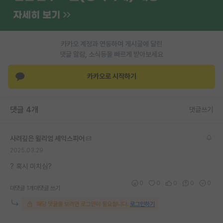
PI 전용 게시판
인문사회 계열 게시판
카카오 계정과 연동하여 게시글에 달린
댓글 알람, 소식등을 빠르게 받아보세요
특수/전문대학원 게시판
반도체/AI 게시판
카카오로 시작하기
장학금/장학생 게시판
댓글 4개
댓글쓰기
학술 정보 게시판
홍보 게시판
사려깊은 윌리엄 셰익스피어
2025.03.29
커리어
? 혹시 미치심?
유학교육
0
0
0
0
0
대댓글 1개
대댓글 쓰기
이벤트
해당 댓글을 보려면 로그인이 필요합니다.
로그인하기
반도체 아카데미