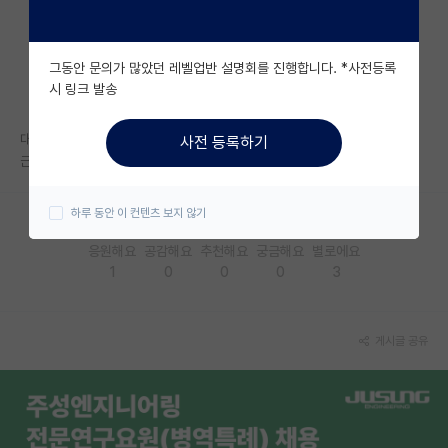
자유 게시판(아무개랩)
그동안 문의가 많았던 레벨업반 설명회를 진행합니다. *사전등록
미국 유학 게시판
시 링크 발송
미국 대학원 합격 후기 게시판
대학원생인데 교수님이 좋아요 ㅜㅠㅠ
사전 등록하기
대학원생 모집 게시판
근데 사실 현실적으로 불가능하자나요 그냥 하소연해봣어요
대학원 합격 후기 게시판
하루 동안 이 컨텐츠 보지 않기
연구실(PI) 홍보 게시판
응원해요
공감해요
추천해요
궁금해요
별로에요
1
0
0
0
3
석박사 채용 정보 게시판
임용 정보 게시판
게시글 공유
학부 인턴 게시판
취업 게시판
임용 후기 게시판