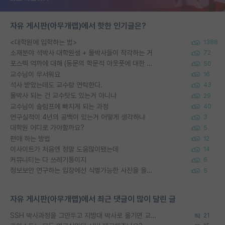
자유 게시판(아무개랩)에서 핫한 인기글은?
<대학원에 입학하는 법>
1388
소재분야 석박사 대학원생 + 물박사들이 착각하는 거
72
포스텍 억까에 대해 (동문의 학문적 아웃풋에 대한 반박)
50
교수님이 무서워요
16
석사 받았는데도 교수랑 연락한다.
43
물박사 되는 건 교수탓도 있는거 아니냐
29
교수님이 슬럼프에 빠지게 되는 과정
40
연구실적이 4년의 공백이 있는거 어떻게 생각하냐
3
대학원 어디로 가야할까요?
5
편애 하는 방법
12
이사이트가 처음엔 정말 도움많이됐는데
14
커뮤니티는 다 쓰레기통이지
6
정보보안 연구하는 입장에선 식별가능한 사진을 올리는건 비추이긴함
5
자유 게시판(아무개랩)에서 최근 댓글이 많이 달린 글
SSH 박사과정을 그만두고 지방대 박사로 옮기면 교수의 꿈은 끝일까요?
21