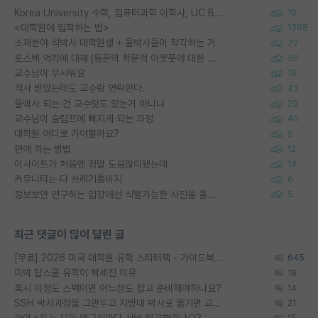
Korea University 수학, 컴퓨터과학 이학사, UC Berkeley 산업공학 대학원 공학박사가 되는 것은 쉽지 않겠죠?
10
<대학원에 입학하는 법>
1388
소재분야 석박사 대학원생 + 물박사들이 착각하는 거
72
포스텍 억까에 대해 (동문의 학문적 아웃풋에 대한 반박)
50
교수님이 무서워요
16
석사 받았는데도 교수랑 연락한다.
43
물박사 되는 건 교수탓도 있는거 아니냐
29
교수님이 슬럼프에 빠지게 되는 과정
40
대학원 어디로 가야할까요?
5
편애 하는 방법
12
이사이트가 처음엔 정말 도움많이됐는데
14
커뮤니티는 다 쓰레기통이지
6
정보보안 연구하는 입장에선 식별가능한 사진을 올리는건 비추이긴함
5
최근 댓글이 많이 달린 글
[무료] 2026 미국 대학원 유학 스타터팩 - 가이드북 & 합격자 컨택메일 템플릿
645
미박 탑스쿨 유학이 빡세진 이유
19
혹시 이정도 스펙이면 어느정도 잡고 준비해야하나요?
14
SSH 박사과정을 그만두고 지방대 박사로 옮기면 교수의 꿈은 끝일까요?
21