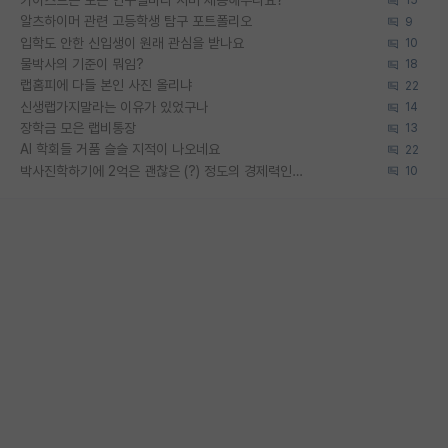
카이스트는 모든 연구실마다 서버 제공해주나요?
15
알츠하이머 관련 고등학생 탐구 포트폴리오
9
입학도 안한 신입생이 원래 관심을 받나요
10
물박사의 기준이 뭐임?
18
랩홈피에 다들 본인 사진 올리냐
22
신생랩가지말라는 이유가 있었구나
14
장학금 모은 랩비통장
13
AI 학회들 거품 슬슬 지적이 나오네요
22
박사진학하기에 2억은 괜찮은 (?) 정도의 경제력인가요
10