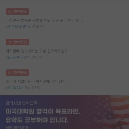
명예의전당
대학원은 부족한 공부를 채워 주는 곳이 아닙니다.
316
50
86845
명예의전당
이사할때 청소시키는 교수 신고해도됨?
92
76
60930
명예의전당
소주가 지껄이는 김박사넷에 대한 감상
104
10
11551