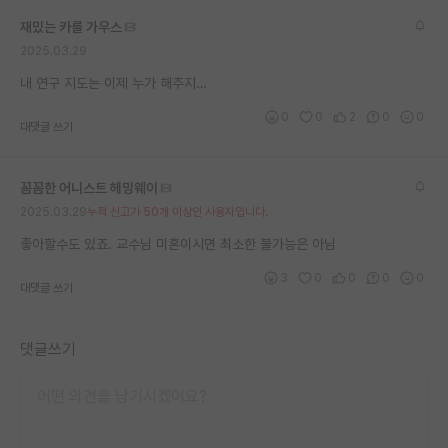
재팬라운지 🌸
재밌는 카를 가우스
2025.03.29
내 연구 지도는 이제 누가 해주지…
0
0
2
0
0
대댓글 쓰기
꼼꼼한 어니스트 헤밍웨이
2025.03.29
누적 신고가 50개 이상인 사용자입니다.
좋아할수도 있죠. 교수님 미혼이시면 최소한 불가능은 아님
3
0
0
0
0
대댓글 쓰기
댓글쓰기