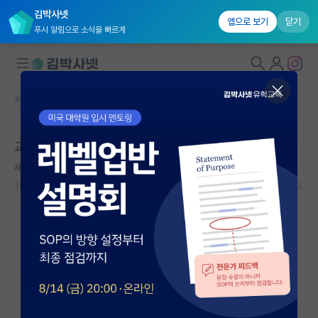
김박사넷
앱으로 보기
닫기
푸시 알림으로 소식을 빠르게
커뮤니티 홈
자유 게시판(아무개랩)
대학원생 모집
교수님이 좋아요
국내대학원 정보
재밌는 앙투안 라부아지에
연구실&오픈랩
2025.03.29
4
2028
커뮤니티
커뮤니티 홈
전체글보기
베스트 게시판
IF 명예의전당