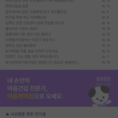
카이스트는 모든 연구실마다 서버 제공해주나요?
15
학부신입생 질문
12
알츠하이머 관련 고등학생 탐구 포트폴리오
9
연구실 학생 하나 자퇴했는데
8
입학도 안한 신입생이 원래 관심을 받나요
10
물박사의 기준이 뭐임?
18
랩홈피에 다들 본인 사진 올리냐
22
신생랩가지말라는 이유가 있었구나
14
장학금 모은 랩비통장
13
AI 학회들 거품 슬슬 지적이 나오네요
22
DGIST 가는 방법 추천 부탁드립니다.
7
박사진학하기에 2억은 괜찮은 (?) 정도의 경제력인가요
10
🔥 시선집중 핫한 인기글