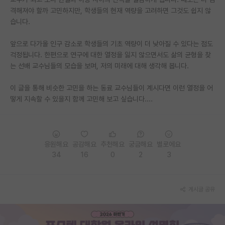
격해져야 할까 고민하지만, 학생들의 현재 역량을 고려하면 그것도 쉽지 않
PI 전용 게시판
습니다.
인문사회 계열 게시판
앞으로 다가올 인구 감소로 학생들의 기초 역량이 더 낮아질 수 있다는 점도
걱정됩니다. 한편으로 연구에 대한 열정을 잃지 않으면서도 삶의 균형을 찾
특수/전문대학원 게시판
는 선배 교수님들의 모습을 보며, 저의 미래에 대해 생각해 봅니다.
반도체/AI 게시판
이 글을 통해 비슷한 고민을 하는 동료 교수님들이 계시다면 이런 열정을 어
장학금/장학생 게시판
떻게 지속할 수 있을지 함께 고민해 보고 싶습니다....
학술 정보 게시판
홍보 게시판
응원해요
공감해요
추천해요
궁금해요
별로에요
34
16
0
2
3
커리어
유학교육
게시글 공유
이벤트
반도체 아카데미