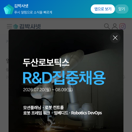
김박사넷
앱으로 보기
닫기
푸시 알림으로 소식을 빠르게
커뮤니티 홈
자유 게시판(아무개랩)
대학원생 모집
열정과 현실 사이 - 신임 교수의 고민
국내대학원 정보
상처받은 우장춘
연구실&오픈랩
2024.09.24
36
8945
커뮤니티
커뮤니티 홈
전체글보기
베스트 게시판
IF 명예의전당