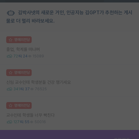
김박사넷의 새로운 거인, 인공지능 김GPT가 추천하는 게시
물로 더 멀리 바라보세요.
명예의전당
졸업, 학계를 떠나며
72
24
15089
명예의전당
신임 교수인데 학생분들 건강 챙기세요
341
37
76525
명예의전당
교수인데 학생들 너무 빡친다
127
55
50016