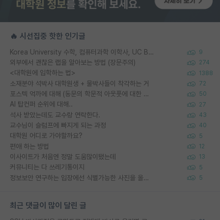
🔥 시선집중 핫한 인기글
Korea University 수학, 컴퓨터과학 이학사, UC Berkeley 산업공학 대학원 공학박사가 되는 것은 쉽지 않겠죠?
9
외부에서 괜찮은 랩을 알아보는 방법 (장문주의)
274
<대학원에 입학하는 법>
1388
소재분야 석박사 대학원생 + 물박사들이 착각하는 거
72
포스텍 억까에 대해 (동문의 학문적 아웃풋에 대한 반박)
50
AI 탑컨퍼 순위에 대해..
27
석사 받았는데도 교수랑 연락한다.
43
교수님이 슬럼프에 빠지게 되는 과정
40
대학원 어디로 가야할까요?
5
편애 하는 방법
12
이사이트가 처음엔 정말 도움많이됐는데
13
커뮤니티는 다 쓰레기통이지
5
정보보안 연구하는 입장에선 식별가능한 사진을 올리는건 비추이긴함
5
최근 댓글이 많이 달린 글