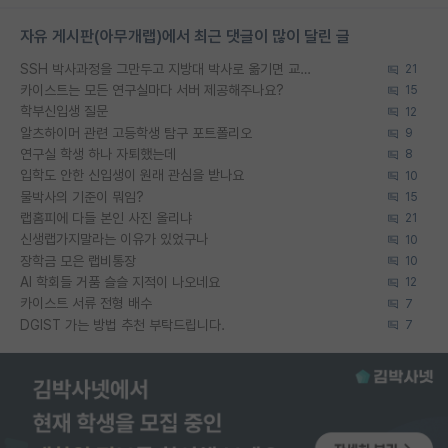
자유 게시판(아무개랩)에서 최근 댓글이 많이 달린 글
SSH 박사과정을 그만두고 지방대 박사로 옮기면 교수의 꿈은 끝일까요?
21
카이스트는 모든 연구실마다 서버 제공해주나요?
15
학부신입생 질문
12
알츠하이머 관련 고등학생 탐구 포트폴리오
9
연구실 학생 하나 자퇴했는데
8
입학도 안한 신입생이 원래 관심을 받나요
10
물박사의 기준이 뭐임?
15
랩홈피에 다들 본인 사진 올리냐
21
신생랩가지말라는 이유가 있었구나
10
장학금 모은 랩비통장
10
AI 학회들 거품 슬슬 지적이 나오네요
12
카이스트 서류 전형 배수
7
DGIST 가는 방법 추천 부탁드립니다.
7