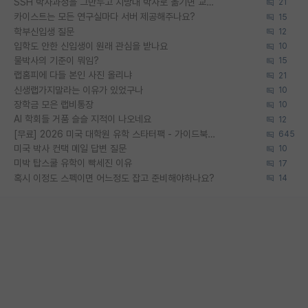
SSH 박사과정을 그만두고 지방대 박사로 옮기면 교수의 꿈은 끝일까요?
21
카이스트는 모든 연구실마다 서버 제공해주나요?
15
학부신입생 질문
12
입학도 안한 신입생이 원래 관심을 받나요
10
물박사의 기준이 뭐임?
15
랩홈피에 다들 본인 사진 올리냐
21
신생랩가지말라는 이유가 있었구나
10
장학금 모은 랩비통장
10
AI 학회들 거품 슬슬 지적이 나오네요
12
[무료] 2026 미국 대학원 유학 스타터팩 - 가이드북 & 합격자 컨택메일 템플릿
645
미국 박사 컨택 메일 답변 질문
10
미박 탑스쿨 유학이 빡세진 이유
17
혹시 이정도 스펙이면 어느정도 잡고 준비해야하나요?
14