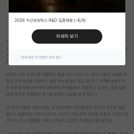
자유 게시판(아무개랩)
2026 두산로보틱스 R&D 집중채용 (~8/9)
미국 유학 게시판
미국 대학원 합격 후기 게시판
자세히 보기
지난 1년간 연구비 확보를 위해 무려 6개의 제안서를 작성했습니다. 밤새워
대학원생 모집 게시판
고민하고 쓴 결과, 다행히 하나가 채택되었죠. 연구 실적을 위해 논문도 열심
히 썼습니다. 학생들의 성장을 위해 학생들 이름을 제일 저자로 올리곤 했지
하루 동안 이 컨텐츠 보지 않기
대학원 합격 후기 게시판
만, 실제 글쓰기는 제가 도맡았습니다.
연구실(PI) 홍보 게시판
새로운 교육 프로그램 개발에도 힘을 쏟고 있습니다. 혼자서 발표 자료를 만
들고 프로젝트를 구상하다 보면 어느새 날이 밝곤 합니다. 대학원생들의 처
석박사 채용 정보 게시판
우 개선을 위해 연구비의 대부분을 학생들에게 지원하고 있지만, 가끔 실험
실에 들르면 학생들이 휴식을 취하는 모습을 보게 됩니다.
임용 정보 게시판
학부 인턴 게시판
제 학생 시절을 되돌아보면, 한 달에 대략 50만원꼴로 받으며 교수님 얼굴
뵙기도 힘들었던 기억이 납니다. 우리가 직접 강의 자료를 만들고, 심지어 강
취업 게시판
의까지 나눠 진행했죠. 제안서 작성도 당연히 학생들의 몫이었고요.
임용 후기 게시판
교수가 되고 보니 현실과 이상 사이의 간극을 실감하게 됩니다. 때로는 더 엄