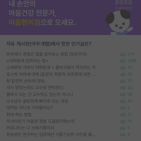
자유 게시판(아무개랩)에서 핫한 인기글은?
외부에서 괜찮은 랩을 알아보는 방법 (장문주의)
274
<대학원에 입학하는 법>
1388
소재분야 석박사 대학원생 + 물박사들이 착각하는 거
72
포스텍 억까에 대해 (동문의 학문적 아웃풋에 대한 반박)
50
AI 탑컨퍼 순위에 대해..
27
석사 받았는데도 교수랑 연락한다.
43
물박사 되는 건 교수탓도 있는거 아니냐
28
교수님이 슬럼프에 빠지게 되는 과정
40
대학원 어디로 가야할까요?
5
편애 하는 방법
12
이사이트가 처음엔 정말 도움많이됐는데
13
커뮤니티는 다 쓰레기통이지
5
정보보안 연구하는 입장에선 식별가능한 사진을 올리는건 비추이긴함
5