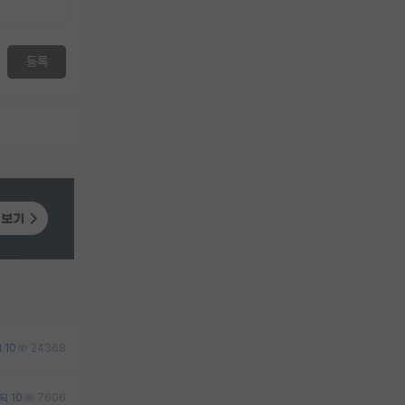
등록
10
24368
10
7606