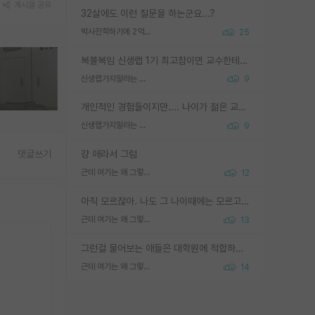
게시글 공유
32살에도 이런 질문을 하는군요...?
박사진학하기에 2억은 괜찮은 (?) 정도의 경제력인가요
25
복불복임 신생랩 1기 최고참이면 교수한테 직접 지도받는 시간이 매우 많음 제대로 된 교수라면 말이지 그게 아니라면 그냥 넌 해방 불가능한 노예 1호에 감점쓰레기통이 되는거고
신생랩가지말라는 이유가 있었구나
9
개인적인 경험들이지만.... 나이가 젊은 교수일수록 꼰대라는 가면을 쓴 채로 무례함을 행동하는 경우가 거의 90% 정도였음. 나이가 어린데 다른 또래들과 달리 명예, 권력, 재력까지 얻었으니 세상 다 가진 기분이겠지. 오히러 나이 든 교수들이 행동과 말을 더 조심하시더라.
신생랩가지말라는 이유가 있었구나
9
걍 애라서 그럼
댓글쓰기
근데 여기는 왜 그렇게 SPK를 물어보는거임?
12
아직 모르잖아. 나도 그 나이때에는 모르고 평가 받고 안심하고 싶었어.
근데 여기는 왜 그렇게 SPK를 물어보는거임?
13
그런걸 물어보는 애들은 대학원에 적합하지 않다
근데 여기는 왜 그렇게 SPK를 물어보는거임?
14