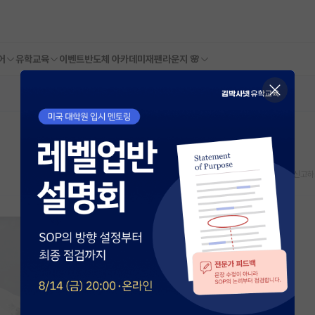
어
유학교육
이벤트
반도체 아카데미
재팬라운지 🌸
스크랩
신고하