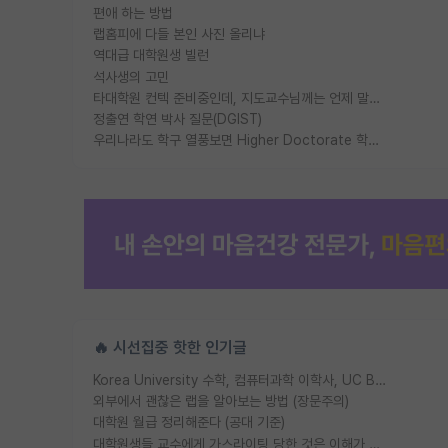
편애 하는 방법
랩홈피에 다들 본인 사진 올리냐
역대급 대학원생 빌런
석사생의 고민
타대학원 컨텍 준비중인데, 지도교수님께는 언제 말씀드려야 할까요?
정출연 학연 박사 질문(DGIST)
우리나라도 학구 열풍보면 Higher Doctorate 학위가 필요하다고 봅니다.
🔥 시선집중 핫한 인기글
Korea University 수학, 컴퓨터과학 이학사, UC Berkeley 산업공학 대학원 공학박사가 되는 것은 쉽지 않겠죠?
외부에서 괜찮은 랩을 알아보는 방법 (장문주의)
대학원 월급 정리해준다 (공대 기준)
대학원생들 교수에게 가스라이팅 당한 것은 이해가 갑니다. 안타깝네요.