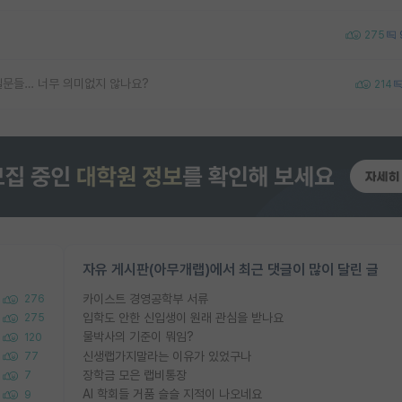
275
질문들… 너무 의미없지 않나요?
214
자유 게시판(아무개랩)에서 최근 댓글이 많이 달린 글
카이스트 경영공학부 서류
276
입학도 안한 신입생이 원래 관심을 받나요
275
물박사의 기준이 뭐임?
120
신생랩가지말라는 이유가 있었구나
77
장학금 모은 랩비통장
7
AI 학회들 거품 슬슬 지적이 나오네요
9