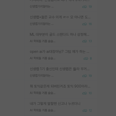
신생랩가지말라는 이유가 있었구나
19
신생랩+젊은 교수 이게 ㄹㅇ 모 아니면 도인듯.
신생랩가지말라는 이유가 있었구나
16
ML 대부분이 골드 스탠다드 하나 상정해놓고 (벤치마크 데이터셋이 여러 개면 여러 개 상정) 그거 얼마나 잘 맞추나 싸움임 가끔 번뜩이는 설계 철학을 보여주는 논문들도 있지만 대부분 그거 성적 얼마나 더 올리느라에 혈안이 되어 있는 측면이 잇음
AI 학회들 거품 슬슬 지적이 나오네요
13
open ai가 ai대장아님? 그럼 쟤가 하는 말이 다 맞겠네
AI 학회들 거품 슬슬 지적이 나오네요
8
신생랩 1기 출신인데 신생랩은 줠라 무거운 바벨 같은거임. 들면 대박인데 못들면 깔려 죽음. 아무도 알려주지 않는 환경에서 자생해야하지만, 일단 살아남았다면 그 어떤 사람보다 악착같고 생존력 높은 사람으로 거듭날 수 있음
신생랩가지말라는 이유가 있었구나
19
뭐 토익같은게 되버린거죠 토익 900이라고 영어잘하는건 아닙니다만 잘하는사람은 다 900을 넘는 그런
AI 학회들 거품 슬슬 지적이 나오네요
10
내가 그렇게 말할땐 신고나 누르더니
AI 학회들 거품 슬슬 지적이 나오네요
12