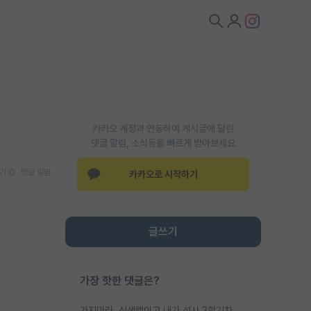
카카오 계정과 연동하여 게시글에 달린
댓글 알람, 소식등을 빠르게 받아보세요
기
댓글 알람
카카오로 시작하기
글쓰기
가장 핫한 댓글은?
가지마라. 신생랩이고 내가 석사 3학기차인데 최고참인데 나도 아무것도 모르는데 교수가 후배들 왜 논문 교육 안시키냐. 논문 왜 안 써오냐 닦달한다