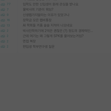
입학도 안한 신입생이 원래 관심을 받나요
77
물박사의 기준이 뭐임?
7
신생랩가지말라는 이유가 있었구나
9
장학금 모은 랩비통장
16
AI 학회들 거품 슬슬 지적이 나오네요
13
박사진학하기에 2억은 괜찮은 (?) 정도의 경제력인가요
2
근데 여기는 왜 그렇게 SPK를 물어보는거임?
2
면접 복장
2
편입생 학부연구생 질문
2