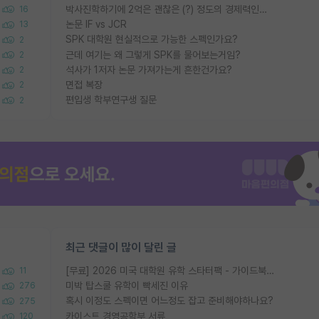
박사진학하기에 2억은 괜찮은 (?) 정도의 경제력인가요
16
논문 IF vs JCR
13
SPK 대학원 현실적으로 가능한 스펙인가요?
2
근데 여기는 왜 그렇게 SPK를 물어보는거임?
2
석사가 1저자 논문 가져가는게 흔한건가요?
2
면접 복장
2
편입생 학부연구생 질문
2
최근 댓글이 많이 달린 글
[무료] 2026 미국 대학원 유학 스타터팩 - 가이드북 & 합격자 컨택메일 템플릿
11
미박 탑스쿨 유학이 빡세진 이유
276
혹시 이정도 스펙이면 어느정도 잡고 준비해야하나요?
275
카이스트 경영공학부 서류
120