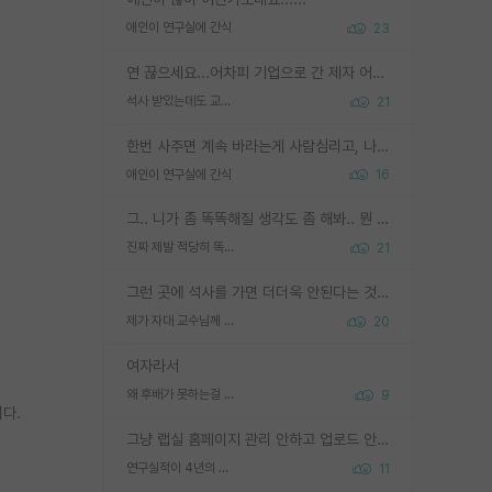
애인이 연구실에 간식
23
연 끊으세요...어차피 기업으로 간 제자 어떻게 못합니다. 기업에서는 교수들 사기꾼으로 보는 시선도 강하고, 앞에서나 교수님하고 떠받들어주지 많이 무시합니다. 영향력도 0에 수렴합니다. 그리고 생각해보십시오. 석사로 기업간 제자가 무슨 힘이 있다고 과제를 달라고 합니까? 말만 교수지 무능력자라고 생각합니다. 세금이 아깝습니다.
석사 받았는데도 교수랑 연락한다.
21
한번 사주면 계속 바라는게 사람심리고, 나중에 안사주면 말이 나옵니다. 그리고 작성자분 커플이 한번 그런 행동을 하면, 선례로 남아 이상하게도 문화로 자리잡을수도 있습니다. 애꿎은 다른 학생들은 생각도 안했는데, 간식을 사가야하는 피해를 볼 수 있습니다. 다 경험에서 우러나온 댓글입니다... 제발 이상한 선례를 만들지 마세요.
애인이 연구실에 간식
16
그.. 니가 좀 똑똑해질 생각도 좀 해봐.. 뭔 연구를 선배랑 계속 같이할 생각을하냐 박사과정이
진짜 제발 적당히 똑똑한 박사과정이라도 위에 있었으면..
21
그런 곳에 석사를 가면 더더욱 안된다는 것을 깨달으시면 된겁니다!
제가 자대 교수님께 무례하게 행동한 걸까요?
20
여자라서
왜 후배가 못하는걸 교수님은 내 책임으로 돌리는걸까요?
9
다.
그냥 랩실 홈페이지 관리 안하고 업로드 안한거 아님?
연구실적이 4년의 공백이 있는거 어떻게 생각하냐
11