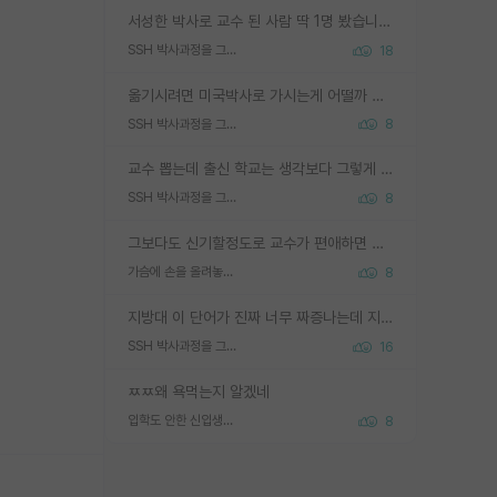
서성한 박사로 교수 된 사람 딱 1명 봤습니다. 근데 지방대 박사로 교수된 거는 기적이 일어나야되요. 서성한 학부부터여도 빡센게 교수임용일텐데 지방대박사로 무슨 교수가 되나요...... 중소기업/중견기업 팀장급/연구소장급이나 될거 같네요.
SSH 박사과정을 그만두고 지방대 박사로 옮기면 교수의 꿈은 끝일까요?
18
옮기시려면 미국박사로 가시는게 어떨까 싶네요. 교수가 꿈이면 미국박사 하고 미국교수 까지 같이 노리시는게 기회가 많지 않을까요?
SSH 박사과정을 그만두고 지방대 박사로 옮기면 교수의 꿈은 끝일까요?
8
교수 뽑는데 출신 학교는 생각보다 그렇게 안 봄. 앞으로는 더 안 보게 될거임. 박사는 어디서 진행해도 됨. 단, 제대로 쌓고 좋은 실적 만들 수 있다면. 그런데 지방대는 그럴 가능성이 지극히 낮음. 나만 열심히 잘 하면 된다? 인간은 주변 환경에 지배되는 나약한 존재임. 주변의 지방대 대학원생과 섞이고 지방 특유의 여유로움 또는 나쁘게 얘기해서 나태함에 젖어 살다보면 교수의 꿈 자체를 잊어버리게 될 가능성도 있음. 주변 환경이 70~80%임.
SSH 박사과정을 그만두고 지방대 박사로 옮기면 교수의 꿈은 끝일까요?
8
그보다도 신기할정도로 교수가 편애하면 그사람만 논문이 되더라구요 내용이 다른 사람보다 허접해도요
가슴에 손을 올려놓고 싫어하는 사람 불공정하게 리뷰
8
지방대 이 단어가 진짜 너무 짜증나는데 지방대면 다 그냥 쓰레기인가요? 무슨 말 같지도 않은 댓글들이 있는건지??? 지방에도 충분히 좋은 대학 많고 충분히 잘하는 교수님들 많습니다 포항공대 4개 IST 대표 지거국들 여기 모두 다 지방에 있고 여기 출신들 중에 교수하는 분들 적지 않습니다 지거국 출신이 무슨 교수를 하냐?라고 생각할 사람들 많은데 상위 대표 지거국에 아웃라이어들 많습니다 결국 개인의 연구역량과 실적이 중요합니다 이 역량을 펼치는데 있어서 지도교수와의 합도 중요합니다. 그리고 경력이 필요하면 해외포닥까지 다녀오세요
SSH 박사과정을 그만두고 지방대 박사로 옮기면 교수의 꿈은 끝일까요?
16
ㅉㅉ왜 욕먹는지 알겠네
입학도 안한 신입생이 원래 관심을 받나요
8