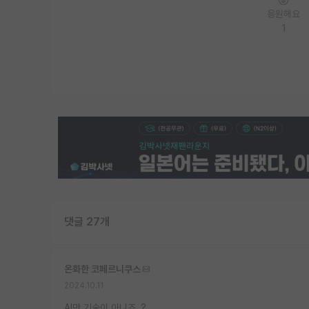
응원해요
1
댓글 27개
온화한 코페르니쿠스
2024.10.11
AI만 기술이 아니죠..?