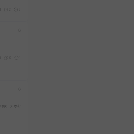
1
2
2
9
0
1
흐름이 기초학