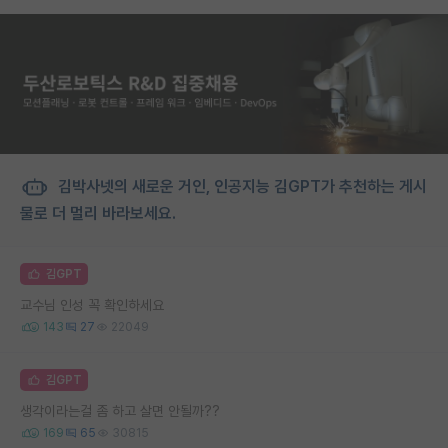
김박사넷의 새로운 거인, 인공지능 김GPT가 추천하는 게시
물로 더 멀리 바라보세요.
김GPT
교수님 인성 꼭 확인하세요
143
27
22049
김GPT
생각이라는걸 좀 하고 살면 안될까??
169
65
30815