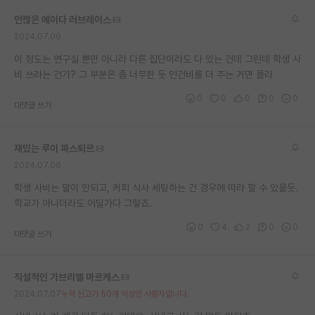
재팬라운지 🌸
언짢은 에이다 러브레이스
2024.07.06
이 정도는 연구실 뿐만 아니라 다른 집단이라도 다 있는 건데 그런데 학생 사
비 쓰라는 건가? 그 부분은 좀 너무한 듯 인건비를 더 주는 거면 몰라
0
0
0
0
0
대댓글 쓰기
재밌는 루이 파스퇴르
2024.07.06
학생 사비는 말이 안되고, 커피 식사 세팅하는 건 경우에 따라 할 수 있을듯.
학교가 아니더라도 어딜가다 그렇죠.
0
4
2
0
0
대댓글 쓰기
직설적인 가브리엘 마르케스
2024.07.07
누적 신고가 50개 이상인 사용자입니다.