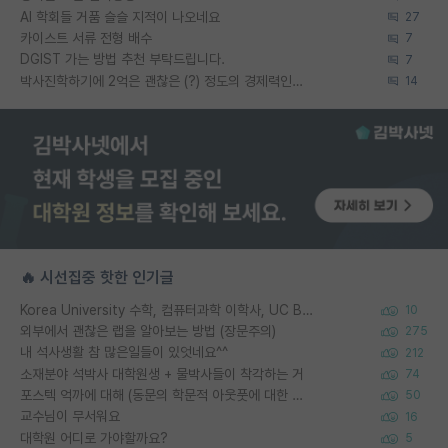
AI 학회들 거품 슬슬 지적이 나오네요
27
카이스트 서류 전형 배수
7
DGIST 가는 방법 추천 부탁드립니다.
7
박사진학하기에 2억은 괜찮은 (?) 정도의 경제력인가요
14
🔥 시선집중 핫한 인기글
Korea University 수학, 컴퓨터과학 이학사, UC Berkeley 산업공학 대학원 공학박사가 되는 것은 쉽지 않겠죠?
10
외부에서 괜찮은 랩을 알아보는 방법 (장문주의)
275
내 석사생활 참 많은일들이 있엇네요^^
212
소재분야 석박사 대학원생 + 물박사들이 착각하는 거
74
포스텍 억까에 대해 (동문의 학문적 아웃풋에 대한 반박)
50
교수님이 무서워요
16
대학원 어디로 가야할까요?
5