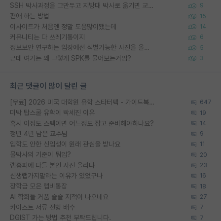
SSH 박사과정을 그만두고 지방대 박사로 옮기면 교수의 꿈은 끝일까요?
9
편애 하는 방법
15
이사이트가 처음엔 정말 도움많이됐는데
14
커뮤니티는 다 쓰레기통이지
6
정보보안 연구하는 입장에선 식별가능한 사진을 올리는건 비추이긴함
5
근데 여기는 왜 그렇게 SPK를 물어보는거임?
3
최근 댓글이 많이 달린 글
[무료] 2026 미국 대학원 유학 스타터팩 - 가이드북 & 합격자 컨택메일 템플릿
647
미박 탑스쿨 유학이 빡세진 이유
19
혹시 이정도 스펙이면 어느정도 잡고 준비해야하나요?
14
정년 4년 남은 교수님
9
입학도 안한 신입생이 원래 관심을 받나요
11
물박사의 기준이 뭐임?
20
랩홈피에 다들 본인 사진 올리냐
23
신생랩가지말라는 이유가 있었구나
16
장학금 모은 랩비통장
18
AI 학회들 거품 슬슬 지적이 나오네요
27
카이스트 서류 전형 배수
7
DGIST 가는 방법 추천 부탁드립니다.
7