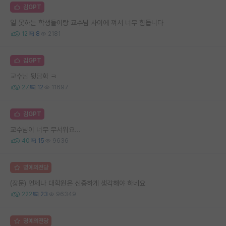
김GPT
일 못하는 학생들이랑 교수님 사이에 껴서 너무 힘듭니다
12
8
2181
김GPT
교수님 뒷담화 ㅋ
27
12
11697
김GPT
교수님이 너무 무서워요...
40
15
9636
명예의전당
(장문) 언제나 대학원은 신중하게 생각해야 하네요
222
23
96349
명예의전당