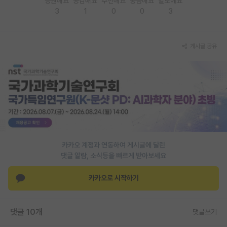
응원해요
공감해요
추천해요
궁금해요
별로에요
3
1
0
0
3
PI 전용 게시판
인문사회 계열 게시판
게시글 공유
특수/전문대학원 게시판
반도체/AI 게시판
장학금/장학생 게시판
학술 정보 게시판
홍보 게시판
카카오 계정과 연동하여 게시글에 달린
댓글 알람, 소식등을 빠르게 받아보세요
커리어
유학교육
카카오로 시작하기
이벤트
댓글 10개
댓글쓰기
반도체 아카데미