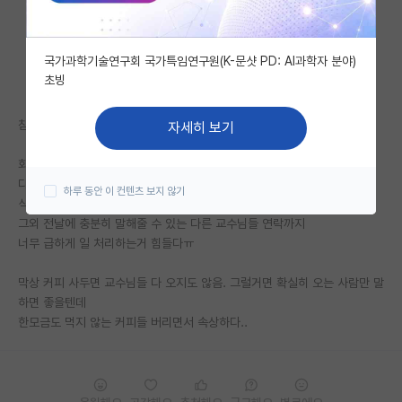
자유 게시판(아무개랩)
국가과학기술연구회 국가특임연구원(K-문샷 PD: AI과학자 분야)
미국 유학 게시판
초빙
미국 대학원 합격 후기 게시판
참아야겠지 이정도는..?
자세히 보기
대학원생 모집 게시판
회의때 자료인쇄는 물론
대학원 합격 후기 게시판
다른 교수님들꺼 까지 커피사두어서 미리 세팅해라 (물론 사비)
하루 동안 이 컨텐츠 보지 않기
식사 주문받아서 테이크아웃해서 세팅해라
연구실(PI) 홍보 게시판
그외 전날에 충분히 말해줄 수 있는 다른 교수님들 연락까지
너무 급하게 일 처리하는거 힘들다ㅠ
석박사 채용 정보 게시판
막상 커피 사두면 교수님들 다 오지도 않음. 그럴거면 확실히 오는 사람만 말
임용 정보 게시판
하면 좋을텐데
학부 인턴 게시판
한모금도 먹지 않는 커피들 버리면서 속상하다..
취업 게시판
임용 후기 게시판