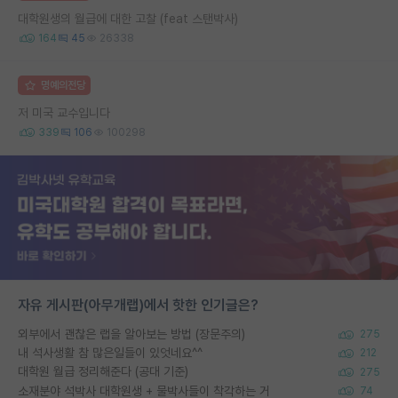
대학원생의 월급에 대한 고찰 (feat 스탠박사)
164
45
26338
명예의전당
저 미국 교수입니다
339
106
100298
자유 게시판(아무개랩)에서 핫한 인기글은?
외부에서 괜찮은 랩을 알아보는 방법 (장문주의)
275
내 석사생활 참 많은일들이 있엇네요^^
212
대학원 월급 정리해준다 (공대 기준)
275
소재분야 석박사 대학원생 + 물박사들이 착각하는 거
74