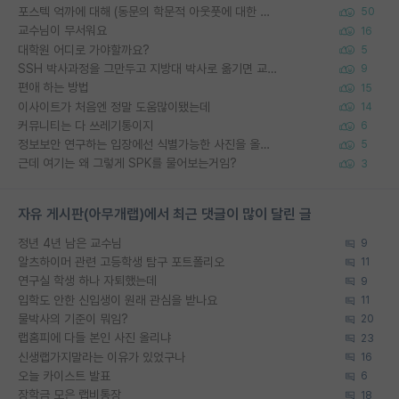
포스텍 억까에 대해 (동문의 학문적 아웃풋에 대한 반박)
50
교수님이 무서워요
16
대학원 어디로 가야할까요?
5
SSH 박사과정을 그만두고 지방대 박사로 옮기면 교수의 꿈은 끝일까요?
9
편애 하는 방법
15
이사이트가 처음엔 정말 도움많이됐는데
14
커뮤니티는 다 쓰레기통이지
6
정보보안 연구하는 입장에선 식별가능한 사진을 올리는건 비추이긴함
5
근데 여기는 왜 그렇게 SPK를 물어보는거임?
3
자유 게시판(아무개랩)에서 최근 댓글이 많이 달린 글
정년 4년 남은 교수님
9
알츠하이머 관련 고등학생 탐구 포트폴리오
11
연구실 학생 하나 자퇴했는데
9
입학도 안한 신입생이 원래 관심을 받나요
11
물박사의 기준이 뭐임?
20
랩홈피에 다들 본인 사진 올리냐
23
신생랩가지말라는 이유가 있었구나
16
오늘 카이스트 발표
6
장학금 모은 랩비통장
18