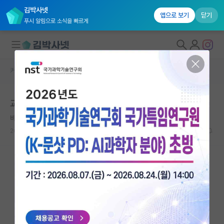
김박사넷
앱으로 보기
닫기
푸시 알림으로 소식을 빠르게
커뮤니티 홈
자유 게시판(아무개랩)
대학원생 모집
교수 시다바리
국내대학원 정보
바보같은 쿠르트 괴델
연구실&오픈랩
2024.07.06
10
2109
커뮤니티
커뮤니티 홈
전체글보기
베스트 게시판
IF 명예의전당