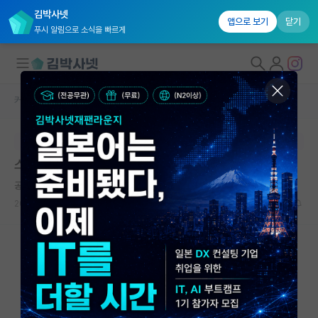
김박사넷
앱으로 보기
닫기
푸시 알림으로 소식을 빠르게
커뮤니티 홈
자유 게시판(아무개랩)
대학원생 모집
본문이 수정되지 않는 박제글입니다.
국내대학원 정보
스펙 봐주시면 감사하겠습니다!! (댓글도 부탁드립니다!!
연구실&오픈랩
공허한 로버트 보일
커뮤니티
2024.07.05
27
3232
커뮤니티 홈
전체글보기
베스트 게시판
IF 명예의전당