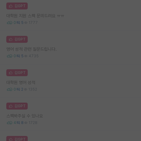
김GPT
대학원 지원 스펙 문의드려요 ㅠㅠ
0
5
1777
김GPT
영어 성적 관련 질문드립니다.
0
5
4735
김GPT
대학원 영어 성적
0
2
1352
김GPT
스펙봐주실 수 있나요
4
8
1728
김GPT