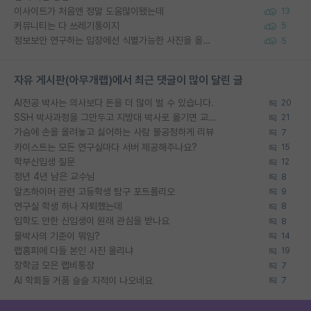
이사이트가 처음엔 정말 도움많이됐는데
13
커뮤니티는 다 쓰레기통이지
5
정보보안 연구하는 입장에선 식별가능한 사진을 올리는건 비추이긴함
5
자유 게시판(아무개랩)에서 최근 댓글이 많이 달린 글
AI전공 박사는 의사보다 돈을 더 많이 벌 수 있습니다.
20
SSH 박사과정을 그만두고 지방대 박사로 옮기면 교수의 꿈은 끝일까요?
21
가슴에 손을 올려놓고 싫어하는 사람 불공정하게 리뷰
7
카이스트는 모든 연구실마다 서버 제공해주나요?
15
학부신입생 질문
12
정년 4년 남은 교수님
8
알츠하이머 관련 고등학생 탐구 포트폴리오
9
연구실 학생 하나 자퇴했는데
8
입학도 안한 신입생이 원래 관심을 받나요
8
물박사의 기준이 뭐임?
14
랩홈피에 다들 본인 사진 올리냐
19
장학금 모은 랩비통장
7
AI 학회들 거품 슬슬 지적이 나오네요
7