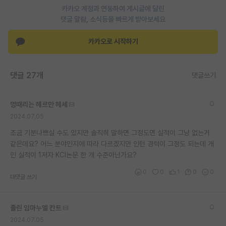
카카오 계정과 연동하여 게시글에 달린
재팬라운지 🌸
댓글 알람, 소식등을 빠르게 받아보세요
카카오로 시작하기
댓글 27개
댓글쓰기
멍때리는 헤르만 헤세
2024.07.05
조금 기분나쁘실 수도 있지만 솔직히 말하면 그정도면 실적이 그냥 없는거
같은데요? 어느 분야인지에 따라 다르겠지만 인턴 경력이 그정도 되는데 개
인 실적이 1저자 KCI논문 한 개 수준아닌가요?
0
0
1
0
0
대댓글 쓰기
졸린 임마누엘 칸트
2024.07.05