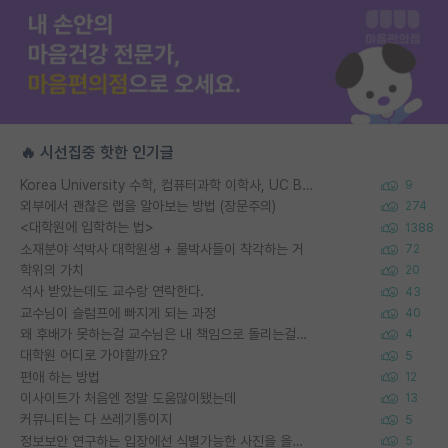
🔥 시선집중 핫한 인기글
Korea University 수학, 컴퓨터과학 이학사, UC Berkeley 산업공학 대학원 공학박사가 되는 것은 쉽지 않겠죠?
9
외부에서 괜찮은 랩을 알아보는 방법 (장문주의)
274
<대학원에 입학하는 법>
1388
소재분야 석박사 대학원생 + 물박사들이 착각하는 거
72
학위의 가치
20
석사 받았는데도 교수랑 연락한다.
43
교수님이 슬럼프에 빠지게 되는 과정
40
왜 후배가 못하는걸 교수님은 내 책임으로 돌리는걸까요?
4
대학원 어디로 가야할까요?
5
편애 하는 방법
12
이사이트가 처음엔 정말 도움많이됐는데
13
커뮤니티는 다 쓰레기통이지
5
정보보안 연구하는 입장에선 식별가능한 사진을 올리는건 비추이긴함
5