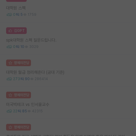
대학원 스펙
0
5
1759
김GPT
spk대학원 스펙 질문드립니다.
0
10
3029
명예의전당
대학원 월급 정리해준다 (공대 기준)
273
90
286414
명예의전당
미국빅테크 vs 인서울교수
22
85
42315
명예의전당