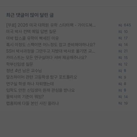
최근 댓글이 많이 달린 글
[무료] 2026 미국 대학원 유학 스타터팩 - 가이드북 & 합격자 컨택메일 템플릿
645
미국 박사 컨택 메일 답변 질문
10
미박 탑스쿨 유학이 빡세진 이유
17
혹시 이정도 스펙이면 어느정도 잡고 준비해야하나요?
14
SSH 박사과정을 그만두고 지방대 박사로 옮기면 교수의 꿈은 끝일까요?
21
카이스트는 모든 연구실마다 서버 제공해주나요?
15
학부신입생 질문
12
정년 4년 남은 교수님
8
알츠하이머 관련 고등학생 탐구 포트폴리오
9
연구실 학생 하나 자퇴했는데
8
입학도 안한 신입생이 원래 관심을 받나요
8
물박사의 기준이 뭐임?
14
랩홈피에 다들 본인 사진 올리냐
19