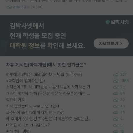
후배들의 진로 선택과 균형된 정보 획득을 위해 익명의 힘을 빌어 다 같이 연봉 공개 타임 한번 갖는 것 어때요?
81
63
20688
자유 게시판(아무개랩)에서 핫한 인기글은?
외부에서 괜찮은 랩을 알아보는 방법 (장문주의)
274
<대학원에 입학하는 법>
1388
소재분야 석박사 대학원생 + 물박사들이 착각하는 거
72
포스텍 억까에 대해 (동문의 학문적 아웃풋에 대한 반박)
50
학위의 가치
20
석사 받았는데도 교수랑 연락한다.
43
교수님이 슬럼프에 빠지게 되는 과정
40
왜 후배가 못하는걸 교수님은 내 책임으로 돌리는걸까요?
4
대학원 어디로 가야할까요?
5
편애 하는 방법
12