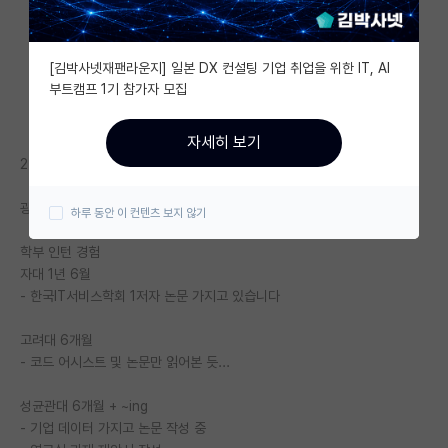
자유 게시판(아무개랩)
[김박사넷재팬라운지] 일본 DX 컨설팅 기업 취업을 위한 IT, AI
미국 유학 게시판
부트캠프 1기 참가자 모집
미국 대학원 합격 후기 게시판
자세히 보기
대학원생 모집 게시판
25년 전기 대학원 희망
대학원 합격 후기 게시판
광운대 3.0/4.5
하루 동안 이 컨텐츠 보지 않기
연구실(PI) 홍보 게시판
학부 인턴 경험
자대 1년 6월
석박사 채용 정보 게시판
- 한국IT서비스학회 1저자 논문 가지고 있습니다
임용 정보 게시판
고려대 6개월
학부 인턴 게시판
- 코드 어시스트 및 논문만 읽어본 듯...
취업 게시판
성균관대 6개월 + ~ing
- 기업 데이터 가지고 논문 작성 중
임용 후기 게시판